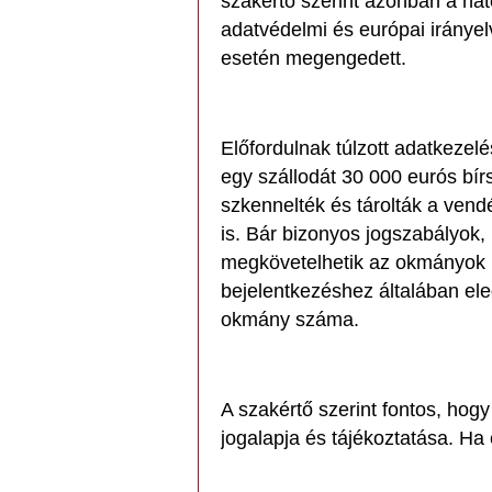
szakértő szerint azonban a hat
adatvédelmi és európai irányel
esetén megengedett.
Előfordulnak túlzott adatkezel
egy szállodát 30 000 eurós bírs
szkennelték és tárolták a vendé
is. Bár bizonyos jogszabályok,
megkövetelhetik az okmányok
bejelentkezéshez általában ele
okmány száma.
A szakértő szerint fontos, hog
jogalapja és tájékoztatása. Ha 