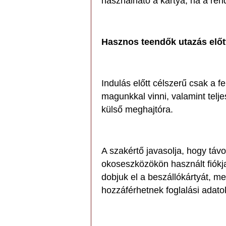
használható a kártya, ha a ren
Hasznos teendők utazás előt
Indulás előtt célszerű csak a 
magunkkal vinni, valamint telj
külső meghajtóra.
A szakértő javasolja, hogy távo
okoseszközökön használt fiókja
dobjuk el a beszállókártyát, me
hozzáférhetnek foglalási adato