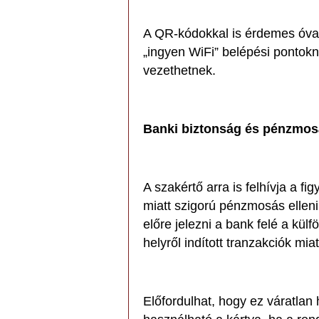
A QR-kódokkal is érdemes óvat
„ingyen WiFi” belépési pontokn
vezethetnek.
Banki biztonság és pénzmosá
A szakértő arra is felhívja a f
miatt szigorú pénzmosás ellen
előre jelezni a bank felé a kül
helyről indított tranzakciók miatt
Előfordulhat, hogy ez váratlan