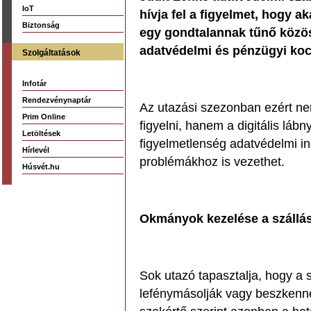
IoT
hívja fel a figyelmet, hogy 
Biztonság
egy gondtalannak tűnő közö
adatvédelmi és pénzügyi koc
Szolgáltatások
Infotár
Rendezvénynaptár
Az utazási szezonban ezért nem
Prim Online
figyelni, hanem a digitális lá
Letöltések
figyelmetlenség adatvédelmi in
Hírlevél
problémákhoz is vezethet.
Húsvét.hu
Okmányok kezelése a szállá
Sok utazó tapasztalja, hogy a 
lefénymásolják vagy beszkennel