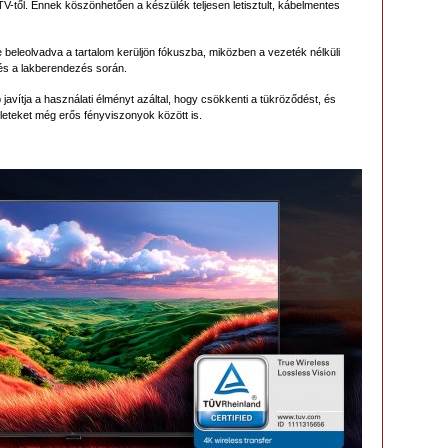
V-től. Ennek köszönhetően a készülék teljesen letisztult, kábelmentes
e beleolvadva a tartalom kerüljön fókuszba, miközben a vezeték nélküli
s a lakberendezés során.
avítja a használati élményt azáltal, hogy csökkenti a tükröződést, és
zleteket még erős fényviszonyok között is.