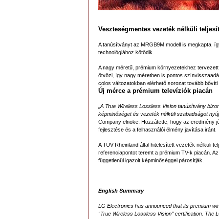
Veszteségmentes vezeték nélküli teljes
A tanúsítványt az MRGB9M modell is megkapta, így
technológiához kötődik.
A nagy méretű, prémium környezetekhez tervezett
ötvözi, így nagy méretben is pontos színvisszaadá
colos változatokban elérhető sorozat tovább bővíti
Új mérce a prémium televíziók piacán
„A True Wireless Lossless Vision tanúsítvány bizo
képminőséget és vezeték nélküli szabadságot nyújt
Company elnöke. Hozzátette, hogy az eredmény jól t
fejlesztése és a felhasználói élmény javítása iránt.
A TÜV Rheinland által hitelesített vezeték nélküli 
referenciapontot teremt a prémium TV-k piacán. A
függetlenül igazolt képminőséggel párosítják.
English Summary
LG Electronics has announced that its premium wir
“True Wireless Lossless Vision” certification.