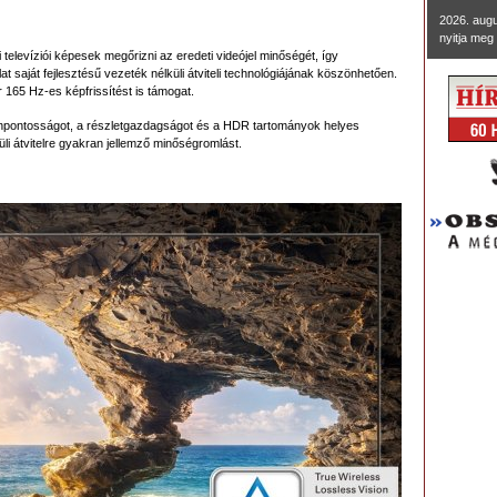
2026. aug
nyitja meg 
televíziói képesek megőrizni az eredeti videójel minőségét, így
 saját fejlesztésű vezeték nélküli átviteli technológiájának köszönhetően.
165 Hz-es képfrissítést is támogat.
ínpontosságot, a részletgazdagságot és a HDR tartományok helyes
üli átvitelre gyakran jellemző minőségromlást.