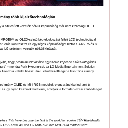
ítmény több kijelzőtechnológián
 a hitelesített vezeték nélküli képminőség már nem kizárólag OLED
 MRGB9M az OLED-szintű képfeldolgozást fejlett LCD technológiával
st, erős kontrasztot és egységes képminőséget biztosít. A 65, 75 és 86
 az LG prémium, vezeték nélküli kínálatát.
nyítja, hogy prémium televízióink egyszerre képesek csúcskategóriás
ani” –
mondta Park Hyoung-sei, az LG Media Entertainment Solution
ükrözi a vállalat hosszú távú elkötelezettségét a televíziós élmény
teljesítmény OLED és Mini RGB modellekre egyaránt kiterjed, ami új
z LG így olyan készülékeket kínál, amelyek a formatervezési szabadságot
eless TVs have become the first in the world to receive TÜV Rheinland’s
 The LG OLED evo W6 and LG Mini RGB evo MRGB9M models were