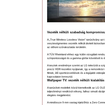
Vezeték nélküli szabadság kompromiss
A „True Wireless Lossless Vision” tanúsítvány azt 
veszteségmentes vezeték nélküli átvitelt biztosítani
az otthoni szórakoztatás területén.
A TÜV Rheinland ehhez egy külön vizsgálati rendsze
színpontosságot és a gamma-görbe követését is ér
A tesztek eredménye szerint az LG televíziói a sz
precíz HDR-kezelést nyújtanak, így a nemzetközi 
filmek, élő sportközvetítések és a legújabb video
kapcsolaton keresztül.
Wallpaper TV: vezeték nélküli kialakítá
A tanúsított modellek közül kiemelkedik az LG OL
teljesítményt rendkívül vékony, falhoz simuló dizá
elegáns megjelenést.
A mindössze 9 mm vastag kijelzőhöz a Zero Connec