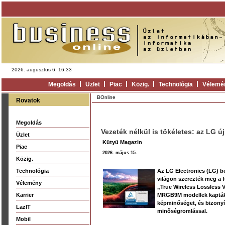
2026. augusztus 6. 16:33
Megoldás
Üzlet
Piac
Közig.
Technológia
Vélemé
BOnline
Rovatok
Megoldás
Vezeték nélkül is tökéletes: az LG új
Üzlet
Kütyü Magazin
Piac
2026. május 15.
Közig.
Technológia
Az LG Electronics (LG) be
világon szerezték meg a 
Vélemény
„True Wireless Lossless 
Karrier
MRGB9M modellek kapták 
képminőséget, és bizonyítj
LazIT
minőségromlással.
Mobil