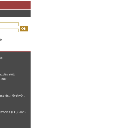
ió
nk:
ezdés előtti
 sok...
lesztés, növekvő...
ctronics (LG) 2026