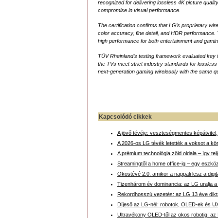
recognized for delivering lossless 4K picture qualit
compromise in visual performance.
The certification confirms that LG’s proprietary wir
color accuracy, fine detail, and HDR performance.
high performance for both entertainment and gamin
TÜV Rheinland’s testing framework evaluated key fac
the TVs meet strict industry standards for lossless
next-generation gaming wirelessly with the same qu
Kapcsolódó cikkek
A jövő tévéje: veszteségmentes képátvitel,
A 2026-os LG tévék letették a voksot a kö
A prémium technológia zöld oldala – így te
Streamingtől a home office-ig – egy eszkö
Okostévé 2.0: amikor a nappali lesz a digit
Tizenhárom év dominancia: az LG uralja a
Rekordhosszú vezetés: az LG 13 éve dikt
Díjeső az LG-nél: robotok, OLED-ek és U
Ultravékony OLED-től az okos robotig: az