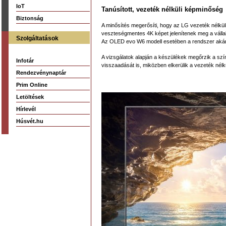
IoT
Tanúsított, vezeték nélküli képminőség
Biztonság
A minősítés megerősíti, hogy az LG vezeték nélküli 
veszteségmentes 4K képet jelenítenek meg a vállalat
Szolgáltatások
Az OLED evo W6 modell esetében a rendszer akár 
A vizsgálatok alapján a készülékek megőrzik a sz
Infotár
visszaadását is, miközben elkerülik a vezeték nélk
Rendezvénynaptár
Prim Online
Letöltések
Hírlevél
Húsvét.hu