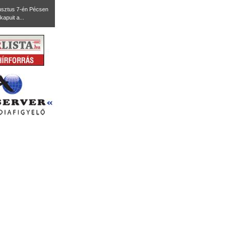
usztus 7-én Pécsen
kapuit a...