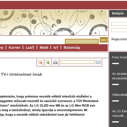
Belépés
Regisztrác
ny
Karrier
LazIT
Mobil
IoT
Biztonság
Friss hírei
 TV-i történelmet írnak
Az iskolak
bevásárlás
Hálózatfej
jelentette, hogy prémium vezeték nélküli televíziói elsőként a
független műszaki tesztelő és tanúsító szervezet, a TÜV Rheinland
Vision” minősítését. Az LG OLED evo W6 és az LG Mini RGB evo
meg a tanúsítványt, amely igazolja a veszteségmentes 4K
Az LG Ele
a, hogy a vezeték nélküli videóátvitel nem jár feltétlenül
második...