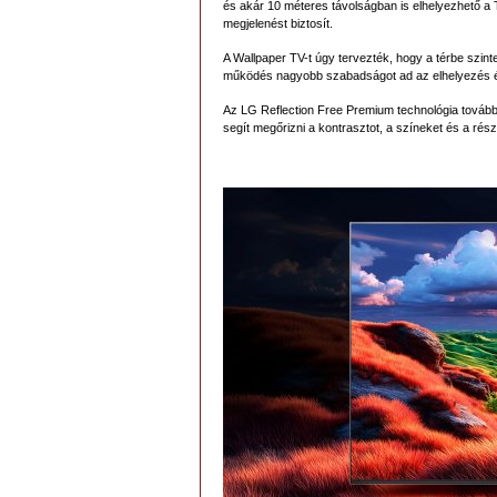
és akár 10 méteres távolságban is elhelyezhető a T
megjelenést biztosít.
A Wallpaper TV-t úgy tervezték, hogy a térbe szint
működés nagyobb szabadságot ad az elhelyezés é
Az LG Reflection Free Premium technológia tovább j
segít megőrizni a kontrasztot, a színeket és a rés