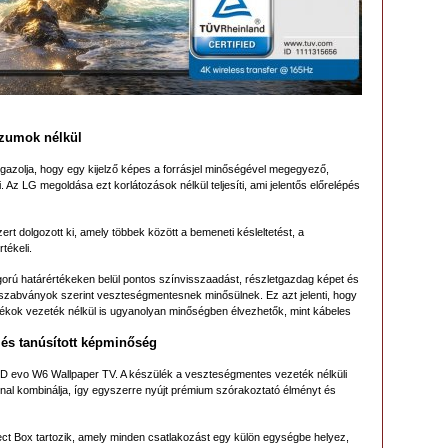
zumok nélkül
igazolja, hogy egy kijelző képes a forrásjel minőségével megegyező,
. Az LG megoldása ezt korlátozások nélkül teljesíti, ami jelentős előrelépés
rt dolgozott ki, amely többek között a bemeneti késleltetést, a
tékeli.
igorú határértékeken belül pontos színvisszaadást, részletgazdag képet és
szabványok szerint veszteségmentesnek minősülnek. Ez azt jelenti, hogy
játékok vezeték nélkül is ugyanolyan minőségben élvezhetők, mint kábeles
s és tanúsított képminőség
ED evo W6 Wallpaper TV. A készülék a veszteségmentes vezeték nélküli
jnnal kombinálja, így egyszerre nyújt prémium szórakoztató élményt és
t Box tartozik, amely minden csatlakozást egy külön egységbe helyez,