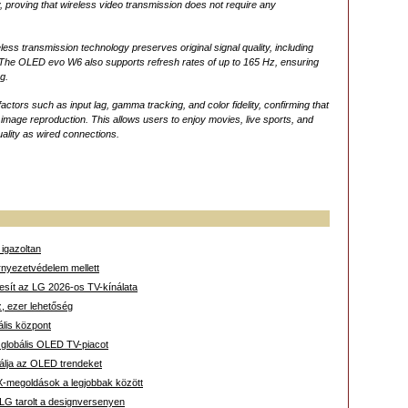
y, proving that wireless video transmission does not require any
eless transmission technology preserves original signal quality, including
 The OLED evo W6 also supports refresh rates of up to 165 Hz, ensuring
g.
tors such as input lag, gamma tracking, and color fidelity, confirming that
 image reproduction. This allows users to enjoy movies, live sports, and
ality as wired connections.
 igazoltan
rnyezetvédelem mellett
ljesít az LG 2026-os TV-kínálata
z, ezer lehetőség
ális központ
 globális OLED TV-piacot
álja az OLED trendeket
X‑megoldások a legjobbak között
 LG tarolt a designversenyen