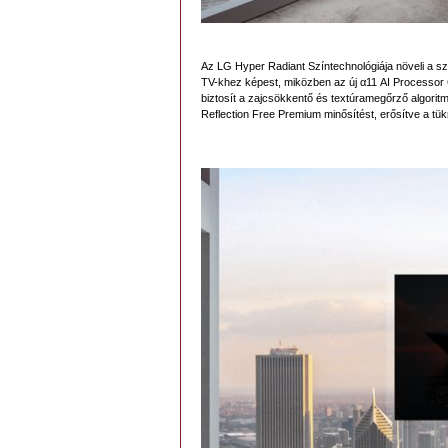
Az LG Hyper Radiant Színtechnológiája növeli a 
TV-khez képest, miközben az új α11 AI Processor G
biztosít a zajcsökkentő és textúramegőrző algorit
Reflection Free Premium minősítést, erősítve a tük