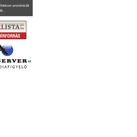
Telekom anonimizált
t...