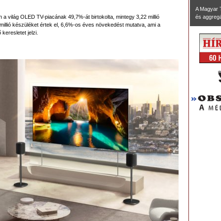
A Magyar 
 a világ OLED TV-piacának 49,7%-át birtokolta, mintegy 3,22 millió
és aggregál
 millió készüléket értek el, 6,6%-os éves növekedést mutatva, ami a
keresletet jelzi.