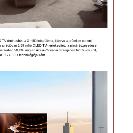
V-értékesítés a 3 millió készüléket, jelezve a prémium otthoni
 a régióban 1,59 millió OLED TV-t értékesített, a piaci részesedése
-Amerikában 50,1%, míg az Ázsia–Óceánia térségében 62,3%-os volt,
 az LG OLED-technológiája iránt.