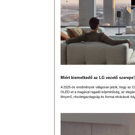
Miért kiemelkedő az LG vezető szerepe
A 2025-ös eredmények világosan jelzik, hogy az OL
OLED-et a magával ragadó képminőség, az elegáns 
fényerő, részletgazdagság és formai elvárások f