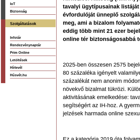
IoT
tavalyi ügytípusainak listájá
Biztonság
évfordulóját ünneplő szolgál
meg, ami a bizalom folyama
Szolgáltatások
eddig több mint 21 ezer bejel
Infotár
online tér biztonságosabbá t
Rendezvénynaptár
Prim Online
Letöltések
2025-ben összesen 2575 bejele
Hírlevél
80 százaléka igényelt valamily
Húsvét.hu
százalékát nem anonim módon te
növekvő bizalmat tükrözi. Kül
aktivitásának emelkedése: tava
segítségért az IH-hoz. A gyerm
jelzések harmada online szexu
Ez a kategória 2019 óta folyam