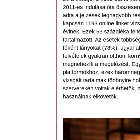
2011-es indulása óta összesen 
adta a jelzések legnagyobb rés
kapcsán 1193 online linket viz
évinek. Ezek 53 százaléka fel
tartalmazott. Az esetek többség
főként lányokat (78%), ugyanak
felvételek gyakran otthoni kör
megnehezíti a megelőzést. Egy
platformokhoz, ezek háromneg
vizsgált tartalmak többnyire ho
szervereken voltak elérhetők, m
használnak elkövetők.