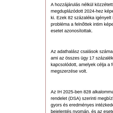
A hozzájárulás nélkül közzétet
megduplázódott 2024-hez képes
ki. Ezek 82 százaléka igényelt 
probléma a felnőttek intim kép
esetet azonosítottak.
Az adathalász csalások száma r
ami az összes ügy 17 százalé
kapcsolódott, amelyek célja a
megszerzése volt.
Az IH 2025-ben 828 alkalommal j
rendelet (DSA) szerinti megbí
gyors és eredményes intézkedés
bejelentés nyomán, és az ese