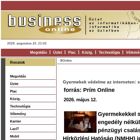
2026. augusztus 10. 21:02
Megoldás
Üzlet
Piac
Közig.
Technológia
Vélemé
BOnline
Rovatok
Megoldás
Gyermekek védelme az interneten: s
Üzlet
forrás: Prím Online
Piac
Közig.
2026. május 12.
Technológia
Gyermekekkel s
Vélemény
engedély nélkül
Karrier
LazIT
pénzügyi csalás
Mobil
Hírközlési Hatóság (NMHH) jo