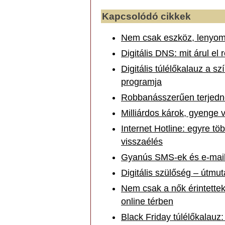
Kapcsolódó cikkek
Nem csak eszköz, lenyomat
Digitális DNS: mit árul el
Digitális túlélőkalauz a 
programja
Robbanásszerűen terjedne
Milliárdos károk, gyenge 
Internet Hotline: egyre töb
visszaélés
Gyanús SMS-ek és e-maile
Digitális szülőség – útm
Nem csak a nők érintettek:
online térben
Black Friday túlélőkalauz