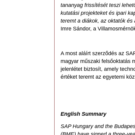
tananyag frissítését teszi lehe
kutatási projekteket és ipari ka
teremt a diákok, az oktatók és
Imre Sándor, a Villamosmérnöki
A most aláírt szerződés az SAP
magyar műszaki felsőoktatás m
jelenlétet biztosít, amely tech
értéket teremt az egyetemi kö
English Summary
SAP Hungary and the Budapest
(BME) have signed a three-yea