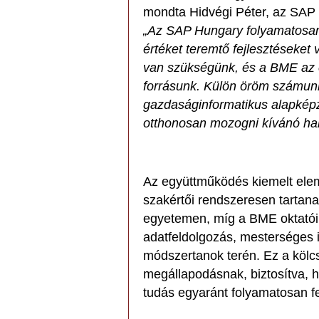
mondta Hidvégi Péter, az SAP 
„Az SAP Hungary folyamatosan 
értéket teremtő fejlesztéseket 
van szükségünk, és a BME az e
forrásunk. Külön öröm számu
gazdaságinformatikus alapképzé
otthonosan mozogni kívánó hal
Az együttműködés kiemelt elem
szakértői rendszeresen tartan
egyetemen, míg a BME oktatói 
adatfeldolgozás, mesterséges i
módszertanok terén. Ez a kölcs
megállapodásnak, biztosítva, h
tudás egyaránt folyamatosan fe