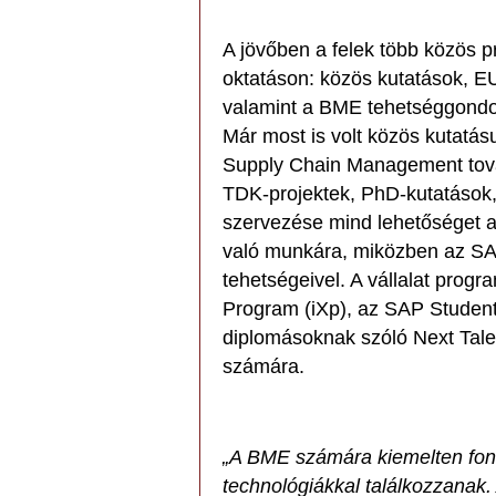
A jövőben a felek több közös p
oktatáson: közös kutatások, EU
valamint a BME tehetséggondo
Már most is volt közös kutatásu
Supply Chain Management továb
TDK-projektek, PhD-kutatások
szervezése mind lehetőséget ad
való munkára, miközben az SAP
tehetségeivel. A vállalat progr
Program (iXp), az SAP Student 
diplomásoknak szóló Next Talen
számára.
„A BME számára kiemelten fonto
technológiákkal találkozzana