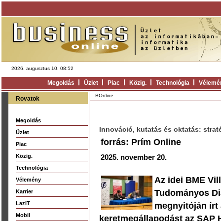
2026. augusztus 10. 08:52
Megoldás
Üzlet
Piac
Közig.
Technológia
Vélemé
BOnline
Rovatok
Megoldás
Innováció, kutatás és oktatás: stra
Üzlet
forrás: Prím Online
Piac
Közig.
2025. november 20.
Technológia
Az idei BME Vil
Vélemény
Tudományos Diá
Karrier
LazIT
megnyitóján írt
Mobil
keretmegállapodást az SAP H