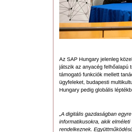
Az SAP Hungary jelenleg közel 
játszik az anyacég felhőalapú 
támogató funkciók mellett taná
ügyfeleket, budapesti multikult
Hungary pedig globális lépték
„A digitális gazdaságban egyr
informatikusokra, akik elméleti 
rendelkeznek. Együttműködésü