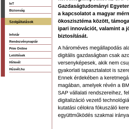
IoT
Gazdaságtudományi Egyetem.
Biztonság
a kapcsolatot a magyar mérnö
ökoszisztéma között, támogat
Szolgáltatások
ipari innovációt, valamint a
Infotár
biztosítását.
Rendezvénynaptár
A hároméves megállapodás alap
Prim Online
digitális gazdaságban csak azo
Letöltések
versenyképesek, akik nem csu
Hírlevél
Húsvét.hu
gyakorlati tapasztalatot is sze
Ennek érdekében a keretmegálla
magában, amelyek révén a BME
SAP vállalati rendszereihez, fe
digitalizáció vezető technológ
kutatási célokra fókuszáló ker
együttműködés szakmai irányai