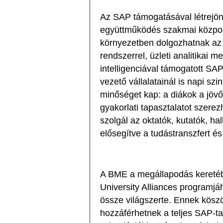
Az SAP támogatásával létrejön e
együttműködés szakmai központjá
környezetben dolgozhatnak az 
rendszerrel, üzleti analitikai
intelligenciával támogatott SA
vezető vállalatainál is napi sz
minőséget kap: a diákok a jöv
gyakorlati tapasztalatot szerez
szolgál az oktatók, kutatók, h
elősegítve a tudástranszfert és
A BME a megállapodás keretéb
University Alliances programjá
össze világszerte. Ennek kösz
hozzáférhetnek a teljes SAP-ta