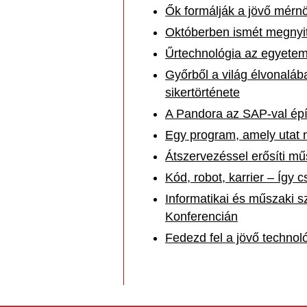
Ők formálják a jövő mérnö
Októberben ismét megnyit
Űrtechnológia az egyete
Győrből a világ élvonaláb
sikertörténete
A Pandora az SAP-val épít
Egy program, amely utat ny
Átszervezéssel erősíti m
Kód, robot, karrier – Így 
Informatikai és műszaki 
Konferencián
Fedezd fel a jövő technol