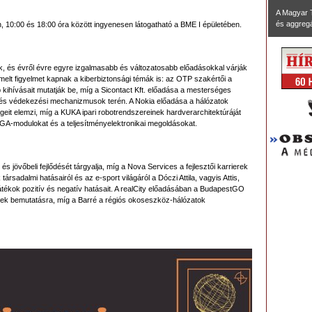
A Magyar 
és aggregál
, 10:00 és 18:00 óra között ingyenesen látogatható a BME I épületében.
, és évről évre egyre izgalmasabb és változatosabb előadásokkal várják
melt figyelmet kapnak a kiberbiztonsági témák is: az OTP szakértői a
 kihívásait mutatják be, míg a Sicontact Kft. előadása a mesterséges
k és védekezési mechanizmusok terén. A Nokia előadása a hálózatok
t elemzi, míg a KUKA ipari robotrendszereinek hardverarchitektúráját
PGA-modulokat és a teljesítményelektronikai megoldásokat.
és jövőbeli fejlődését tárgyalja, míg a Nova Services a fejlesztői karrierek
ársadalmi hatásairól és az e-sport világáról a Dóczi Attila, vagyis Attis,
tékok pozitív és negatív hatásait. A realCity előadásában a BudapestGO
nek bemutatásra, míg a Barré a régiós okoseszköz-hálózatok