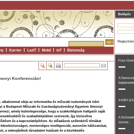
Belépés
Regisztrác
ny
Karrier
LazIT
Mobil
IoT
Biztonság
Friss hírei
imonyi Konferencián!
A Samsung
bejelentett
A K&H új fu
. alkalommal várja az informatika és műszaki tudományok iránt
yt a Budapesti Műszaki és Gazdaságtudományi Egyetem Simonyi
ervezi, amely különlegessége, hogy a szakkollégium hallgatói saját
esedésükből és szabadidejükben szervezik, így biztosítva
A Schneide
lődésre és a kapcsolatépítésre. Az előadások széleskörű témákat
üzeme...
t kiberbiztonságot, mesterséges intelligenciát, autonóm hálózatokat,
ket, a videojátékok társadalmi hatásait és a közlekedés