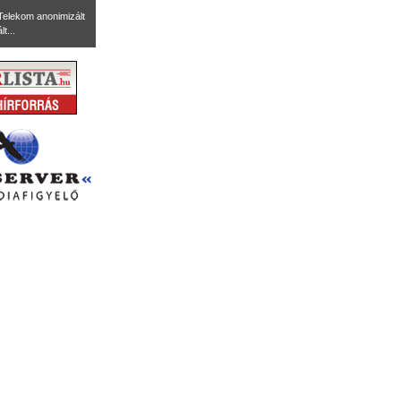
Telekom anonimizált
t...