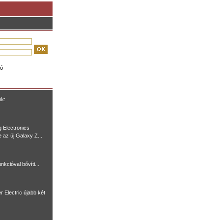
ió
nk:
 Electronics
e az új Galaxy Z...
nkcióval bővíti...
r Electric újabb két