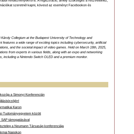
orábbi rendezvényekről is. A regisztráció, amely szükséges a részvételhez,
formációkat szeretnél kapni, kövesd az eseményt Facebookon és
 Károly Collegium at the Budapest University of Technology and
 features a wide range of exciting topics including cybersecurity, artificial
vations, and the societal impact of video games. Held on March 18th, 2025,
tations from experts in various fields, along with an expo and networking
zes, including a Nintendo Switch OLED and a premium monitor.
lkozója a Simonyi Konferencián
llásbörzéjén!
ormatikai Karon
si Tudományegyetem között
z SAP támogatásával
tiszteleg a Neumann Társaság konferenciája
Szakmai Napokon