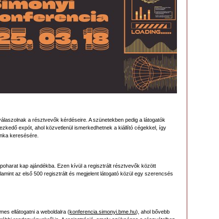
álaszolnak a résztvevők kérdéseire. A szünetekben pedig a látogatók
yezkedő expót, ahol közvetlenül ismerkedhetnek a kiállító cégekkel, így
unka keresésére.
poharat kap ajándékba. Ezen kívül a regisztrált résztvevők között
amint az első 500 regisztrált és megjelent látogató közül egy szerencsés
es ellátogatni a weboldalra (
konferencia.simonyi.bme.hu
), ahol bővebb