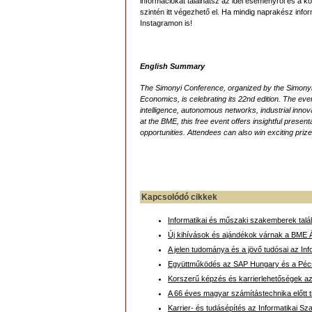
információkat találhatsz az idei eseményről és a k
szintén itt végezhető el. Ha mindig naprakész in
Instagramon is!
English Summary
The Simonyi Conference, organized by the Simonyi
Economics, is celebrating its 22nd edition. The event
intelligence, autonomous networks, industrial inno
at the BME, this free event offers insightful presen
opportunities. Attendees can also win exciting pri
Kapcsolódó cikkek
Informatikai és műszaki szakemberek talá
Új kihívások és ajándékok várnak a BME Á
A jelen tudománya és a jövő tudósai az Inf
Együttműködés az SAP Hungary és a Péc
Korszerű képzés és karrierlehetőségek a
A 66 éves magyar számítástechnika előtt 
Karrier- és tudásépítés az Informatikai 