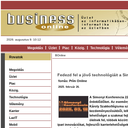
2026. augusztus 9. 10:12
Megoldás
Üzlet
Piac
Közig.
Technológia
Vélemé
BOnline
Rovatok
Megoldás
Fedezd fel a jövő technológiáit a S
Üzlet
forrás: Prím Online
Piac
2025. február 26.
Közig.
Technológia
A Simonyi Konferencia 22
érdeklődőket. Az esemén
Vélemény
Károly Szakkollégiuma sz
Karrier
kezdeményezésükből, lelk
lehetőséget a szakmai fej
LazIT
ölelnek fel, többek közöt
Mobil
ipari innovációkat, fejlesztői karrierlehetősége