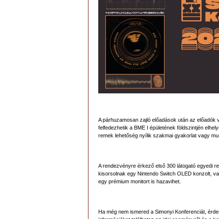
A párhuzamosan zajló előadások után az előadók v
felfedezhetik a BME I épületének földszintjén elhel
remek lehetőség nyílik szakmai gyakorlat vagy m
A rendezvényre érkező első 300 látogató egyedi re
kisorsolnak egy Nintendo Switch OLED konzolt, val
egy prémium monitort is hazavihet.
Ha még nem ismered a Simonyi Konferenciát, érdem