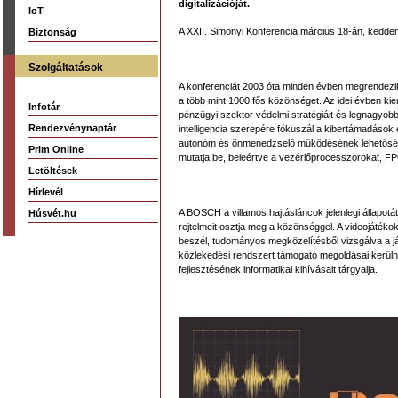
digitalizációját.
IoT
A XXII. Simonyi Konferencia március 18-án, kedden
Biztonság
Szolgáltatások
A konferenciát 2003 óta minden évben megrendezik
a több mint 1000 fős közönséget. Az idei évben kie
Infotár
pénzügyi szektor védelmi stratégiáit és legnagyobb
Rendezvénynaptár
intelligencia szerepére fókuszál a kibertámadáso
autonóm és önmenedzselő működésének lehetőségei
Prim Online
mutatja be, beleértve a vezérlőprocesszorokat, F
Letöltések
Hírlevél
A BOSCH a villamos hajtásláncok jelenlegi állapotát 
Húsvét.hu
rejtelmeit osztja meg a közönséggel. A videojátékok t
beszél, tudományos megközelítésből vizsgálva a já
közlekedési rendszert támogató megoldásai kerül
fejlesztésének informatikai kihívásait tárgyalja.