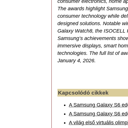
consumer electronics, home ap
The awards highlight Samsung’
consumer technology while deli
designed solutions. Notable wi
Galaxy Watch8, the ISOCELL H
Samsung’s achievements showcas
immersive displays, smart hom
technologies. The full list of 
January 4, 2026.
Kapcsolódó cikkek
A Samsung Galaxy S6 edg
A Samsung Galaxy S6 edg
A világ első virtuális oli