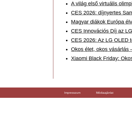
A világ első virtuális oli
CES 2026: díjnyertes Sam
Magyar diákok Európa élv
CES Innovációs Díj az LG-
CES 2026: Az LG OLED té
Okos élet, okos vásárlás
Xiaomi Black Friday: Oko
Impresszum
Médiaajánlat