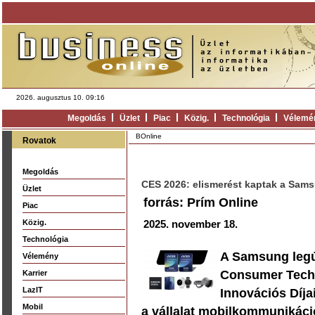
2026. augusztus 10. 09:16
Megoldás
Üzlet
Piac
Közig.
Technológia
Vélemé
BOnline
Rovatok
Megoldás
CES 2026: elismerést kaptak a Sams
Üzlet
forrás: Prím Online
Piac
Közig.
2025. november 18.
Technológia
A Samsung legúj
Vélemény
Consumer Techn
Karrier
LazIT
Innovációs Díja
Mobil
a vállalat mobilkommunikáció