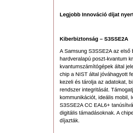
Legjobb Innováció díjat nyer
Kiberbiztonság – S3SSE2A
A Samsung S3SSE2A az első be
hardveralapú poszt-kvantum kri
kvantumszámítógépek által jel
chip a NIST által jóváhagyott f
kezeli és tárolja az adatokat, 
rendszer integritását. Támogatja
kommunikációt, ideális mobil, 
S3SSE2A CC EAL6+ tanúsítvánny
digitális támadásoknak. A chip
díjazták.