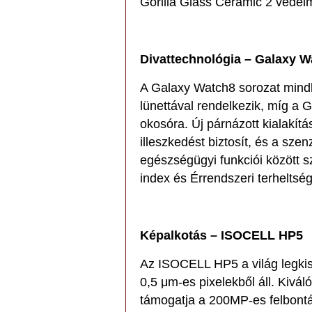
Gorilla Glass Ceramic 2 védelm
Divattechnológia – Galaxy W
A Galaxy Watch8 sorozat mindké
lünettával rendelkezik, míg a
okosóra. Új párnázott kialakít
illeszkedést biztosít, és a sz
egészségügyi funkciói között s
index és Érrendszeri terhelts
Képalkotás – ISOCELL HP5
Az ISOCELL HP5 a világ legki
0,5 μm-es pixelekből áll. Kiváló
támogatja a 200MP-es felbontás