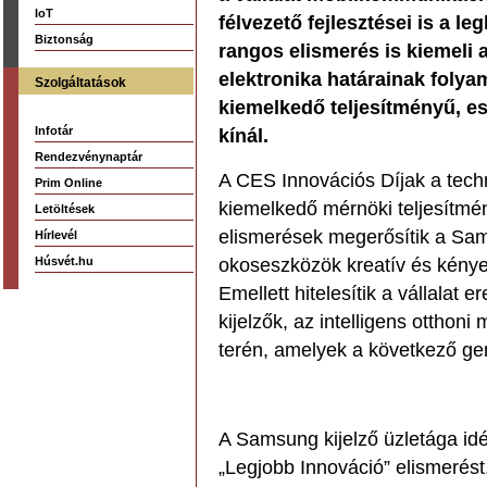
IoT
félvezető fejlesztései is a l
Biztonság
rangos elismerés is kiemeli 
elektronika határainak folya
Szolgáltatások
kiemelkedő teljesítményű, es
Infotár
kínál.
Rendezvénynaptár
A CES Innovációs Díjak a techn
Prim Online
kiemelkedő mérnöki teljesítmén
Letöltések
elismerések megerősítik a Sa
Hírlevél
Húsvét.hu
okoseszközök kreatív és kénye
Emellett hitelesítik a vállalat 
kijelzők, az intelligens otthoni
terén, amelyek a következő ge
A Samsung kijelző üzletága idé
„Legjobb Innováció” elismerést.