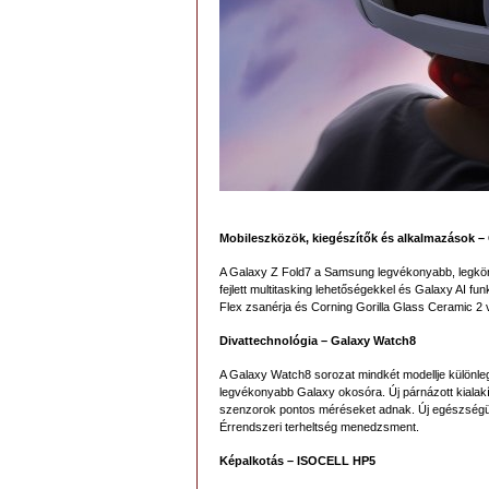
Mobileszközök, kiegészítők és alkalmazások –
A Galaxy Z Fold7 a Samsung legvékonyabb, legkönn
fejlett multitasking lehetőségekkel és Galaxy AI fu
Flex zsanérja és Corning Gorilla Glass Ceramic 2 
Divattechnológia – Galaxy Watch8
A Galaxy Watch8 sorozat mindkét modellje különleg
legvékonyabb Galaxy okosóra. Új párnázott kialakí
szenzorok pontos méréseket adnak. Új egészségügyi
Érrendszeri terheltség menedzsment.
Képalkotás – ISOCELL HP5