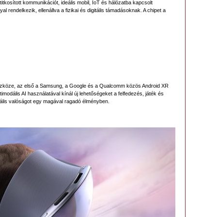
titkosított kommunikációt, ideális mobil, IoT és hálózatba kapcsolt
endelkezik, ellenállva a fizikai és digitális támadásoknak. A chipet a
eszköze, az első a Samsung, a Google és a Qualcomm közös Android XR
ltimodális AI használatával kínál új lehetőségeket a felfedezés, játék és
uális valóságot egy magával ragadó élményben.