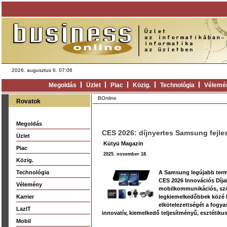
2026. augusztus 6. 07:06
Megoldás
Üzlet
Piac
Közig.
Technológia
Vélemé
BOnline
Rovatok
Megoldás
CES 2026: díjnyertes Samsung fejles
Üzlet
Kütyü Magazin
Piac
2025. november 18.
Közig.
Technológia
A Samsung legújabb termé
CES 2026 Innovációs Díjaiv
Vélemény
mobilkommunikációs, szóra
Karrier
legkiemelkedőbbek közé k
elkötelezettségét a fogya
LazIT
innovatív, kiemelkedő teljesítményű, esztétikus
Mobil