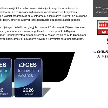
ületein nyújtott kiemelkedő mérnöki teljesítményt és formatervezést
2026 nyará
törekvését az összekapcsolt okoseszközök kreatív és kényelmes
Mercedes-
 a vállalat eredményeit az AI integráció, a lenyűgöző kijelzők, az intelligens
giák terén, amelyek a következő generációs eszközök alapját képezik.
díjat nyert, köztük két „Legjobb Innováció” elismerést. Díjazott termékei
audio-, memória- és monitormegoldások is szerepelnek. A Digitális
apott, többek között a hűtőszekrények AI Vision Inside és Auto Open Door
novációkért, amelyek egyszerre növelik a kényelmet és a funkcionalitást.