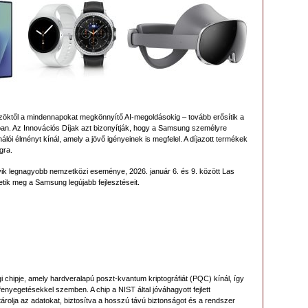
zöktől a mindennapokat megkönnyítő AI-megoldásokig – tovább erősítik a
ában. Az Innovációs Díjak azt bizonyítják, hogy a Samsung személyre
i élményt kínál, amely a jövő igényeinek is megfelel. A díjazott termékek
gra.
yik legnagyobb nemzetközi eseménye, 2026. január 6. és 9. között Las
etik meg a Samsung legújabb fejlesztéseit.
chipje, amely hardveralapú poszt-kvantum kriptográfiát (PQC) kínál, így
fenyegetésekkel szemben. A chip a NIST által jóváhagyott fejlett
tárolja az adatokat, biztosítva a hosszú távú biztonságot és a rendszer