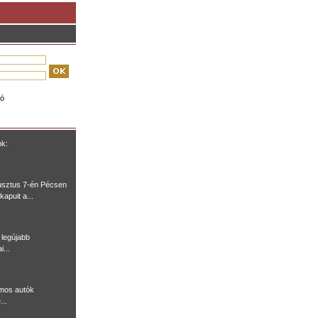
ió
nk:
usztus 7-én Pécsen
kapuit a...
legújabb
i...
omos autók
...