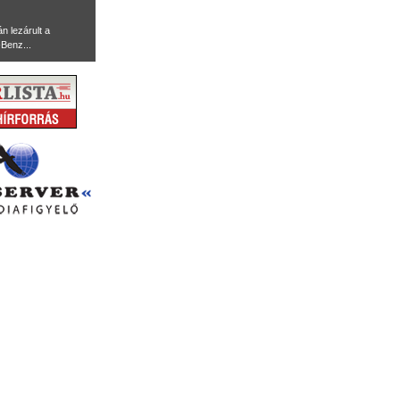
n lezárult a
Benz...