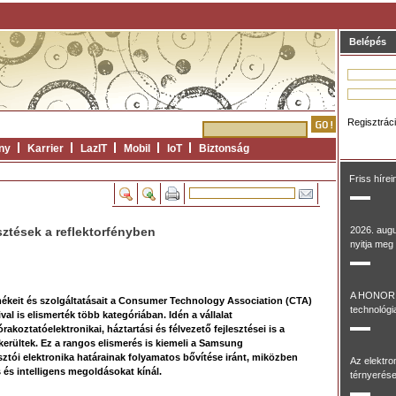
Belépés
Regisztrác
ny
Karrier
LazIT
Mobil
IoT
Biztonság
Friss hírei
ztések a reflektorfényben
2026. aug
nyitja meg 
A HONOR 
keit és szolgáltatásait a Consumer Technology Association (CTA)
technológia
al is elismerték több kategóriában. Idén a vállalat
koztatóelektronikai, háztartási és félvezető fejlesztései is a
erültek. Ez a rangos elismerés is kiemeli a Samsung
sztói elektronika határainak folyamatos bővítése iránt, miközben
Az elektr
 és intelligens megoldásokat kínál.
térnyerése