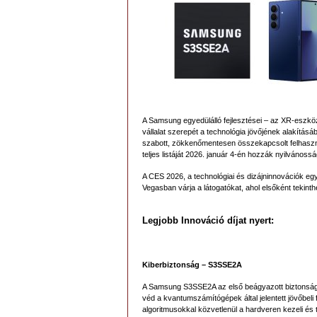
A Samsung egyedülálló fejlesztései – az XR-eszkö
vállalat szerepét a technológia jövőjének alakítás
szabott, zökkenőmentesen összekapcsolt felhasználó
teljes listáját 2026. január 4-én hozzák nyilvánossá
A CES 2026, a technológiai és dizájninnovációk eg
Vegasban várja a látogatókat, ahol elsőként tekinth
Legjobb Innováció díjat nyert:
Kiberbiztonság – S3SSE2A
A Samsung S3SSE2A az első beágyazott biztonsági 
véd a kvantumszámítógépek által jelentett jövőbeli 
algoritmusokkal közvetlenül a hardveren kezeli és 