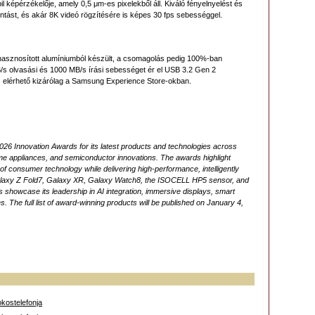
képérzékelője, amely 0,5 μm-es pixelekből áll. Kiváló fényelnyelést és
bontást, és akár 8K videó rögzítésére is képes 30 fps sebességgel.
asznosított alumíniumból készült, a csomagolás pedig 100%-ban
/s olvasási és 1000 MB/s írási sebességet ér el USB 3.2 Gen 2
 elérhető kizárólag a Samsung Experience Store-okban.
6 Innovation Awards for its latest products and technologies across
e appliances, and semiconductor innovations. The awards highlight
 consumer technology while delivering high-performance, intelligently
Galaxy Z Fold7, Galaxy XR, Galaxy Watch8, the ISOCELL HP5 sensor, and
howcase its leadership in AI integration, immersive displays, smart
 The full list of award-winning products will be published on January 4,
kostelefonja