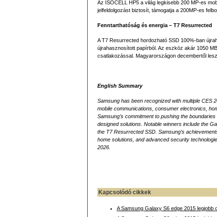
Az ISOCELL HP5 a világ legkisebb 200 MP-es mobil 
jelfeldolgozást biztosít, támogatja a 200MP-es fel
Fenntarthatóság és energia – T7 Resurrected
A T7 Resurrected hordozható SSD 100%-ban újrah
újrahasznosított papírból. Az eszköz akár 1050 MB
csatlakozással. Magyarországon decembertől lesz
English Summary
Samsung has been recognized with multiple CES 202
mobile communications, consumer electronics, hom
Samsung’s commitment to pushing the boundaries of
designed solutions. Notable winners include the 
the T7 Resurrected SSD. Samsung’s achievements s
home solutions, and advanced security technologies.
2026.
Kapcsolódó cikkek
A Samsung Galaxy S6 edge 2015 legjobb o