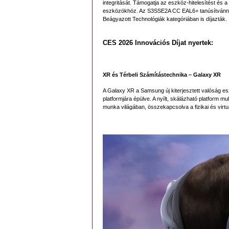
integritását. Támogatja az eszköz-hitelesítést és a 
eszközökhöz. Az S3SSE2A CC EAL6+ tanúsítvánnyal r
Beágyazott Technológiák kategóriában is díjazták.
CES 2026 Innovációs Díjat nyertek:
XR és Térbeli Számítástechnika – Galaxy XR
A Galaxy XR a Samsung új kiterjesztett valóság 
platformjára épülve. A nyílt, skálázható platform mu
munka világában, összekapcsolva a fizikai és virt