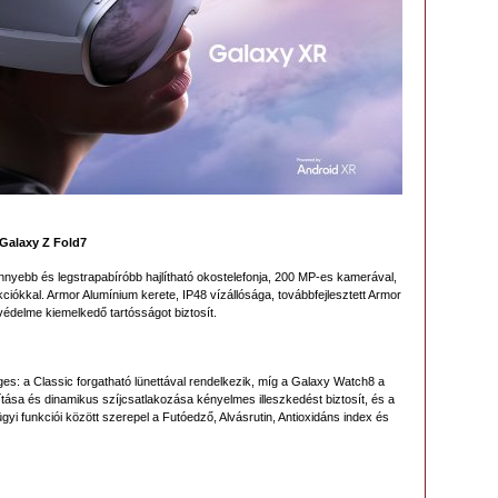
 Galaxy Z Fold7
yebb és legstrapabíróbb hajlítható okostelefonja, 200 MP-es kamerával,
nkciókkal. Armor Alumínium kerete, IP48 vízállósága, továbbfejlesztett Armor
védelme kiemelkedő tartósságot biztosít.
es: a Classic forgatható lünettával rendelkezik, míg a Galaxy Watch8 a
tása és dinamikus szíjcsatlakozása kényelmes illeszkedést biztosít, és a
 funkciói között szerepel a Futóedző, Alvásrutin, Antioxidáns index és