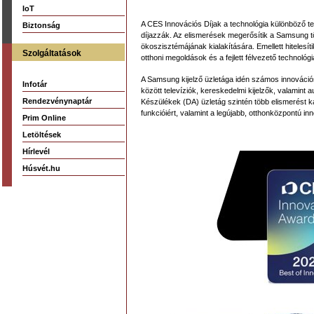
IoT
A CES Innovációs Díjak a technológia különböző ter
Biztonság
díjazzák. Az elismerések megerősítik a Samsung 
ökoszisztémájának kialakítására. Emellett hitelesítik
Szolgáltatások
otthoni megoldások és a fejlett félvezető technoló
A Samsung kijelző üzletága idén számos innovációs 
Infotár
között televíziók, kereskedelmi kijelzők, valamint 
Rendezvénynaptár
Készülékek (DA) üzletág szintén több elismerést k
funkcióiért, valamint a legújabb, otthonközpontú in
Prim Online
Letöltések
Hírlevél
Húsvét.hu