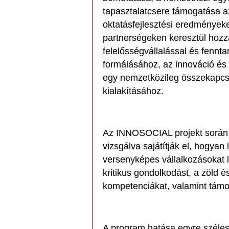
tapasztalatcsere támogatása a
oktatásfejlesztési eredményeke
partnerségeken keresztül hozzá
felelősségvállalással és fennt
formálásához, az innováció és a
egy nemzetközileg összekapcs
kialakításához.
Az INNOSOCIAL projekt során 
vizsgálva sajátítják el, hogyan
versenyképes vállalkozásokat l
kritikus gondolkodást, a zöld é
kompetenciákat, valamint támog
A program hatása egyre széles