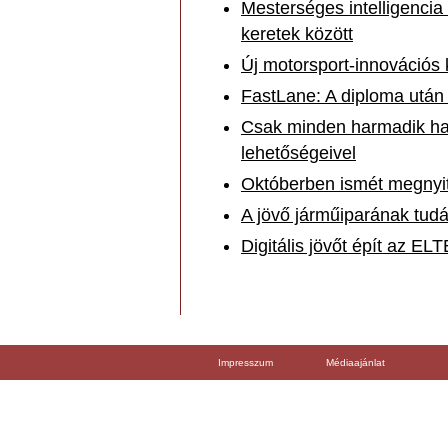
Mesterséges intelligenci
keretek között
Új motorsport-innovációs
FastLane: A diploma utá
Csak minden harmadik hal
lehetőségeivel
Októberben ismét megnyit
A jövő járműiparának tud
Digitális jövőt épít az E
Impresszum
Médiaajánlat