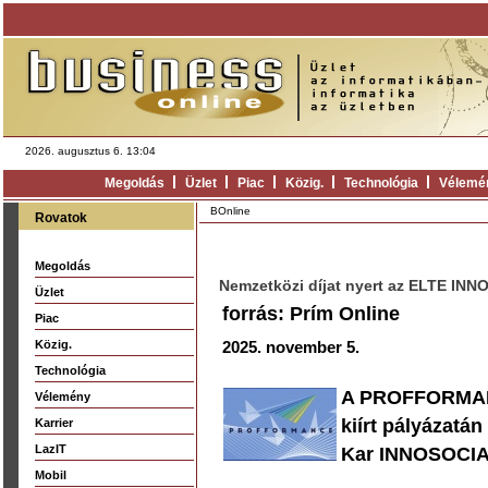
2026. augusztus 6. 13:04
Megoldás
Üzlet
Piac
Közig.
Technológia
Vélemé
BOnline
Rovatok
Megoldás
Nemzetközi díjat nyert az ELTE IN
Üzlet
forrás: Prím Online
Piac
Közig.
2025. november 5.
Technológia
A PROFFORMANC
Vélemény
kiírt pályázatán
Karrier
LazIT
Kar INNOSOCIA
Mobil