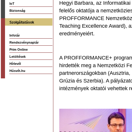
Hegyi Barbara, az Informatikai
IoT
felelős oktatója a nemzetközies
Biztonság
PROFFORMANCE Nemzetközi Okta
Szolgáltatások
Teaching Excellence Award), a
eredményeiért.
Infotár
Rendezvénynaptár
Prim Online
Letöltések
A PROFFORMANCE+ program k
Hírlevél
hirdették meg a Nemzetközi Fel
Húsvét.hu
partnerországokban (Ausztria
Grúzia és Szerbia). A pályázato
intézmények oktatói vehettek r