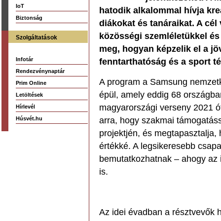
IoT
hatodik alkalommal hívja kre
Biztonság
diákokat és tanáraikat. A cél v
közösségi szemléletükkel és
Szolgáltatások
meg, hogyan képzelik el a jöv
Infotár
fenntarthatóság és a sport 
Rendezvénynaptár
A program a Samsung nemzetk
Prim Online
épül, amely eddig 68 országban 
Letöltések
magyarországi verseny 2021 ót
Hírlevél
Húsvét.hu
arra, hogy szakmai támogatáss
projektjén, és megtapasztalja, 
értékké. A legsikeresebb csapa
bemutatkozhatnak – ahogy az i
is.
Az idei évadban a résztvevők h