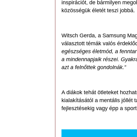
inspirációt, de bármilyen mego
közösségük életét teszi jobbá.
Witsch Gerda, a Samsung Magy
választott témák valós érdeklő
egészséges életmód, a fenntar
a mindennapjaik részei. Gyakra
azt a felnőttek gondolnák.”
A diákok tehát ötleteket hozha
kialakításától a mentális jóllé
fejlesztésekig vagy épp a spor