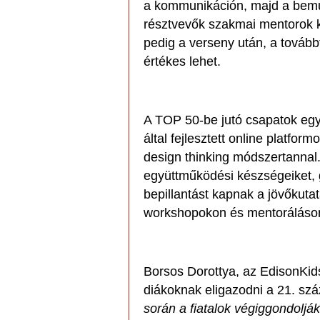
a kommunikáción, majd a bemu
résztvevők szakmai mentorok k
pedig a verseny után, a továb
értékes lehet.
A TOP 50-be jutó csapatok eg
által fejlesztett online platfo
design thinking módszertannal
együttműködési készségeiket, g
bepillantást kapnak a jövőkutat
workshopokon és mentoráláson 
Borsos Dorottya, az EdisonKids
diákoknak eligazodni a 21. szá
során a fiatalok végiggondoljá