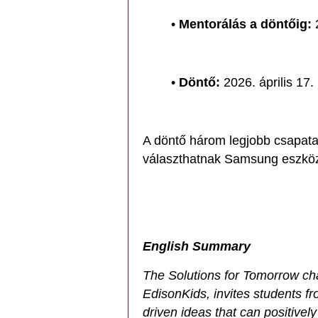
•
Mentorálás a döntőig:
2
•
Döntő:
2026. április 17.
A döntő három legjobb csapata 
választhatnak Samsung eszköz
English Summary
The Solutions for Tomorrow c
EdisonKids, invites students f
driven ideas that can positively