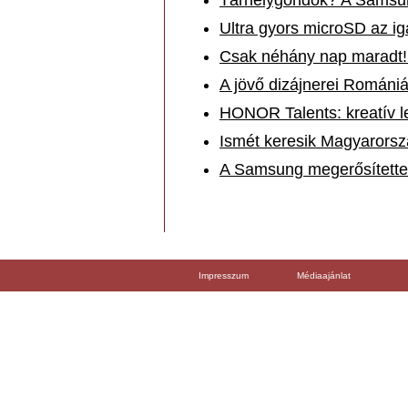
Tárhelygondok? A Samsung
Ultra gyors microSD az i
Csak néhány nap maradt!
A jövő dizájnerei Románi
HONOR Talents: kreatív le
Ismét keresik Magyarorsz
A Samsung megerősítette 
Impresszum
Médiaajánlat