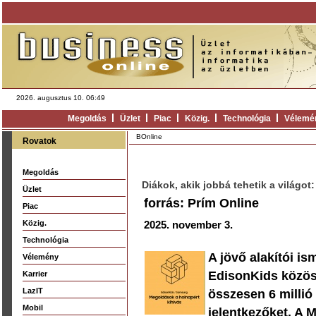
2026. augusztus 10. 06:49
Megoldás
Üzlet
Piac
Közig.
Technológia
Vélemé
BOnline
Rovatok
Megoldás
Diákok, akik jobbá tehetik a világot
Üzlet
forrás: Prím Online
Piac
Közig.
2025. november 3.
Technológia
A jövő alakítói i
Vélemény
EdisonKids közös,
Karrier
LazIT
összesen 6 millió 
Mobil
jelentkezőket. A 