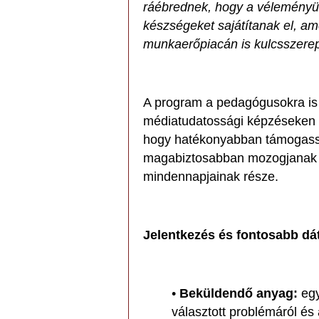
ráébrednek, hogy a véleményük
készségeket sajátítanak el, a
munkaerőpiacán is kulcsszerep
A program a pedagógusokra is k
médiatudatossági képzéseken v
hogy hatékonyabban támogassák
magabiztosabban mozogjanak az
mindennapjainak része.
Jelentkezés és fontosabb d
•
Beküldendő anyag:
egy
választott problémáról és