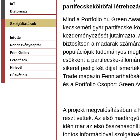
IoT
partifecskeköltőfal létrehoz
Biztonság
Mind a Portfolio.hu Green Awa
Szolgáltatások
kecskeméti gyár partifecske-köl
kezdeményezését jutalmazta. A 
Infotár
biztosítson a madarak számára
Rendezvénynaptár
populációjuk tudományos megfi
Prim Online
csökkent a partifecske-állomá
Letöltések
sikerét pedig két díjjal ismert
Hírlevél
Húsvét.hu
Trade magazin Fenntarthatóság
és a Portfolio Csoport Green 
A projekt megvalósításában a 
részt vettek. Az első madárgyű
idén már az első összehasonlít
fontos információval szolgáln