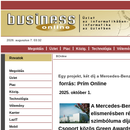
2026. augusztus 7. 03:32
Megoldás
Üzlet
Piac
Közig.
Technológia
Vélemé
BOnline
Rovatok
Megoldás
Egy projekt, két díj a Mercedes-Be
Üzlet
forrás: Prím Online
Piac
Közig.
2025. október 1.
Technológia
A Mercedes-Ben
Vélemény
elismerésben r
Karrier
LazIT
szimbóluma díjá
Mobil
Csoport közös Green Awards 