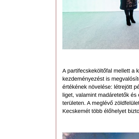
A partifecskeköltőfal mellett 
kezdeményezést is megvalósított
értékének növelése: létrejött p
liget, valamint madáretetők és
területen. A meglévő zöldfelül
Kecskemét több élőhelyet biztos