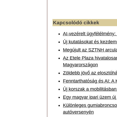
Kapcsolódó cikkek
AI-vezérelt ügyfélélmény:
Új kutatásokat és kezdemé
Megújult az SZTNH arcula
Az Etele Plaza hivatalosa
Magyarországon
Zöldebb jövő az elosztóh
Fenntarthatóság és AI: A 
Új korszak a mobilitásba
Egy magyar ipari üzem új 
Különleges gumiabroncso
autóversenyén