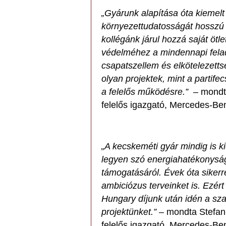
„Gyárunk alapítása óta kiemelt
környezettudatosságát hosszú
kollégánk járul hozzá saját ötl
védelméhez a mindennapi felad
csapatszellem és elkötelezetts
olyan projektek, mint a partife
a felelős működésre.”
– mondt
felelős igazgató, Mercedes-Be
„A kecskeméti gyár mindig is ki
legyen szó energiahatékonyságr
támogatásáról. Évek óta sikerrel
ambiciózus terveinket is. Ezért
Hungary díjunk után idén a sza
projektünket.”
– mondta Stefanie
felelős igazgató, Mercedes-Be