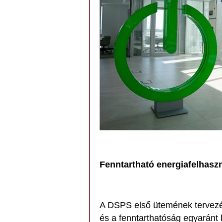
Fenntartható energiafelhasz
A DSPS első ütemének tervezés
és a fenntarthatóság egyaránt k