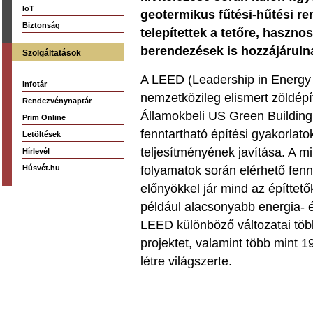
IoT
geotermikus fűtési-hűtési re
Biztonság
telepítettek a tetőre, hasznosí
berendezések is hozzájáruln
Szolgáltatások
A LEED (Leadership in Energy
Infotár
nemzetközileg elismert zöldépí
Rendezvénynaptár
Államokbeli US Green Building 
Prim Online
fenntartható építési gyakorlat
Letöltések
teljesítményének javítása. A mi
Hírlevél
Húsvét.hu
folyamatok során elérhető fenn
előnyökkel jár mind az építtet
például alacsonyabb energia- é
LEED különböző változatai több 
projektet, valamint több mint 1
létre világszerte.