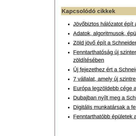
Kapcsolódó cikkek
Jövőbiztos hálózatot épít
Adatok, algoritmusok, épül
Zöld jövő épít a Schneider
Fenntarthatóság új szinten
zöldítésében
Új fejezethez ért a Schne
7 vállalat, amely új szint
Európa legzöldebb cége a
Dubajban nyílt meg a Schn
Digitális munkatársak a f
Fenntarthatóbb épületek a