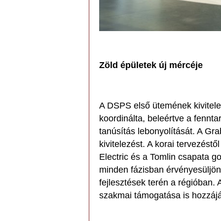
Zöld épületek új mércéje
A DSPS első ütemének kivitele
koordinálta, beleértve a fennt
tanúsítás lebonyolítását. A Grab
kivitelezést. A korai tervezés
Electric és a Tomlin csapata g
minden fázisban érvényesüljön,
fejlesztések terén a régióban.
szakmai támogatása is hozzájár