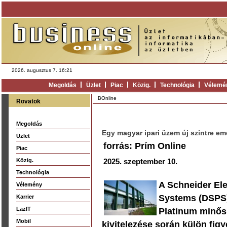
2026. augusztus 7. 16:21
Megoldás
Üzlet
Piac
Közig.
Technológia
Vélemé
BOnline
Rovatok
Megoldás
Egy magyar ipari üzem új szintre em
Üzlet
forrás: Prím Online
Piac
Közig.
2025. szeptember 10.
Technológia
A Schneider El
Vélemény
Systems (DSPS)
Karrier
LazIT
Platinum minősí
Mobil
kivitelezése során külön figy