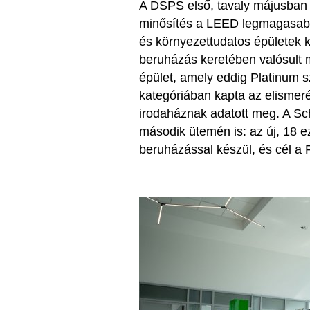
A DSPS első, tavaly májusban á
minősítés a LEED legmagasabb 
és környezettudatos épületek k
beruházás keretében valósult 
épület, amely eddig Platinum szi
kategóriában kapta az elismer
irodaháznak adatott meg. A Sc
második ütemén is: az új, 18 
beruházással készül, és cél a 