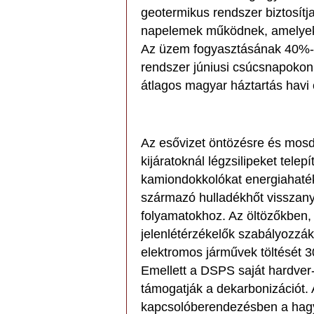
geotermikus rendszer biztosítj
napelemek működnek, amelyek 
Az üzem fogyasztásának 40%-á
rendszer júniusi csúcsnapokon 
átlagos magyar háztartás havi
Az esővizet öntözésre és mosd
kijáratoknál légzsilipeket tele
kamiondokkolókat energiahatéko
származó hulladékhőt visszanye
folyamatokhoz. Az öltözőkben,
jelenlétérzékelők szabályozzák
elektromos járművek töltését 30
Emellett a DSPS saját hardver-
támogatják a dekarbonizációt.
kapcsolóberendezésben a hagy