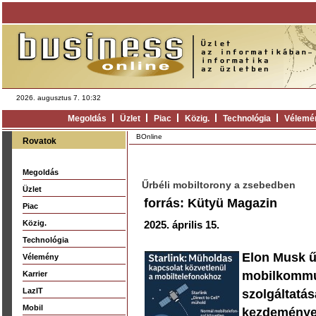
2026. augusztus 7. 10:32
Megoldás
Üzlet
Piac
Közig.
Technológia
Vélemé
BOnline
Rovatok
Megoldás
Űrbéli mobiltorony a zsebedben
Üzlet
forrás: Kütyü Magazin
Piac
Közig.
2025. április 15.
Technológia
Elon Musk űr
Vélemény
mobilkommuni
Karrier
LazIT
szolgáltatá
Mobil
kezdeményez