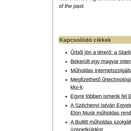
of the past.
Kapcsolódó cikkek
Űrből jön a térerő: a Star
Bekerült egy magyar intern
Műholdas internetszolgált
Megfizethető űrtechnológiá
kkv-k
Egyre többen ismerik fel 
A Széchenyi István Egyet
Elon Musk műholdas rend
A Bullitt műholdas szolgál
üzenetküldést