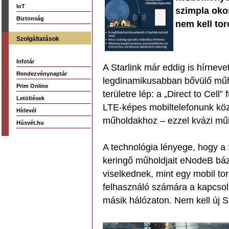
IoT
szimpla oko
Biztonság
nem kell tor
Szolgáltatások
Infotár
A Starlink már eddig is hírneve
Rendezvénynaptár
legdinamikusabban bővülő műho
Prim Online
területre lép: a „Direct to Cel
Letöltések
LTE-képes mobiltelefonunk közv
Hírlevél
műholdakhoz – ezzel kvázi műh
Húsvét.hu
A technológia lényege, hogy a 
keringő műholdjait eNodeB báz
viselkednek, mint egy mobil to
felhasználó számára a kapcsol
másik hálózaton. Nem kell új S