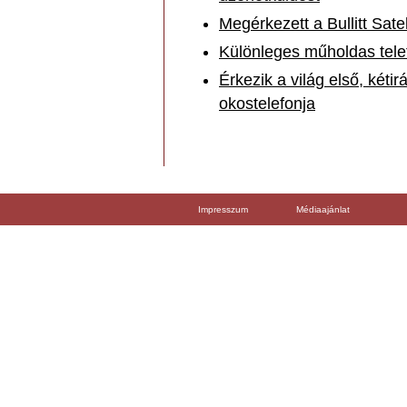
Megérkezett a Bullitt Sat
Különleges műholdas telef
Érkezik a világ első, két
okostelefonja
Impresszum
Médiaajánlat