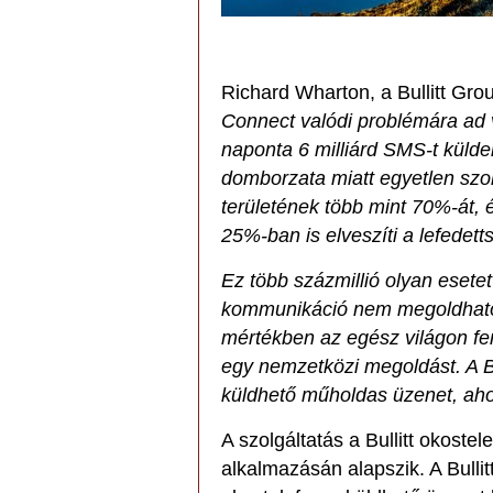
Richard Wharton, a Bullitt Gro
Connect valódi problémára ad 
naponta 6 milliárd SMS-t küld
domborzata miatt egyetlen szol
területének több mint 70%-át, é
25%-ban is elveszíti a lefedet
Ez több százmillió olyan esetet
kommunikáció nem megoldható.
mértékben az egész világon fen
egy nemzetközi megoldást. A Bu
küldhető műholdas üzenet, ahol 
A szolgáltatás a Bullitt okost
alkalmazásán alapszik. A Bulli