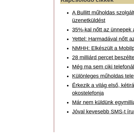
A Bullitt műholdas szolgál
üzenetküldést
35%-kal nőtt az ünnepek a
Yettel: Harmadával nőtt a
NMHH: Elkészült a Mobilpi
28 milliárd percet beszé
Még ma sem ciki telefonál
Különleges műholdas telef
Érkezik a világ első, két
okostelefonja
Már nem küldünk egymilliá
Jóval kevesebb SMS-t íru