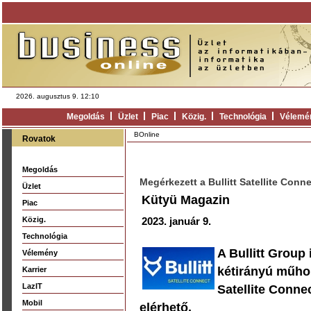
2026. augusztus 9. 12:10
Megoldás
Üzlet
Piac
Közig.
Technológia
Vélemé
BOnline
Rovatok
Megoldás
Megérkezett a Bullitt Satellite Con
Üzlet
Kütyü Magazin
Piac
Közig.
2023. január 9.
Technológia
A Bullitt Group 
Vélemény
kétirányú műhol
Karrier
LazIT
Satellite Conne
Mobil
elérhető.