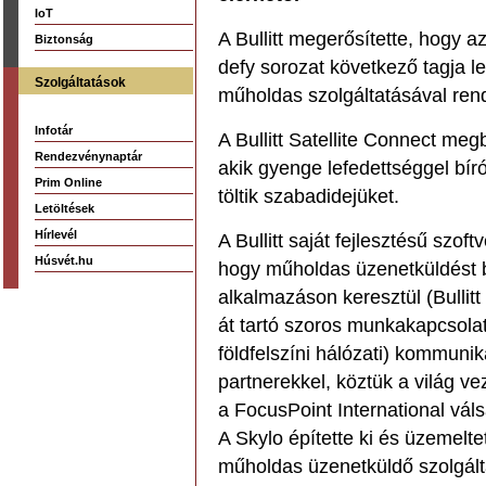
IoT
A Bullitt megerősítette, hogy 
Biztonság
defy sorozat következő tagja le
Szolgáltatások
műholdas szolgáltatásával ren
Infotár
A Bullitt Satellite Connect me
Rendezvénynaptár
akik gyenge lefedettséggel bír
Prim Online
töltik szabadidejüket.
Letöltések
Hírlevél
A Bullitt saját fejlesztésű szof
Húsvét.hu
hogy műholdas üzenetküldést 
alkalmazáson keresztül (Bullitt
át tartó szoros munkakapcsol
földfelszíni hálózati) kommuniká
partnerekkel, köztük a világ ve
a FocusPoint International váls
A Skylo építette ki és üzemeltet
műholdas üzenetküldő szolgálta