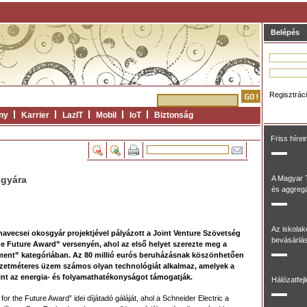
Belépés
Regisztrác
ny
Karrier
LazIT
Mobil
IoT
Biztonság
Friss hírei
sgyára
A Magyar 
és aggregál
Az iskolak
navecsei okosgyár projektjével pályázott a Joint Venture Szövetség
bevásárlás
e Future Award” versenyén, ahol az első helyet szerezte meg a
ment” kategóriában. Az 80 millió eurós beruházásnak köszönhetően
zetméteres üzem számos olyan technológiát alkalmaz, amelyek a
int az energia- és folyamathatékonyságot támogatják.
Hálózatfej
 the Future Award” idei díjátadó gáláját, ahol a Schneider Electric a