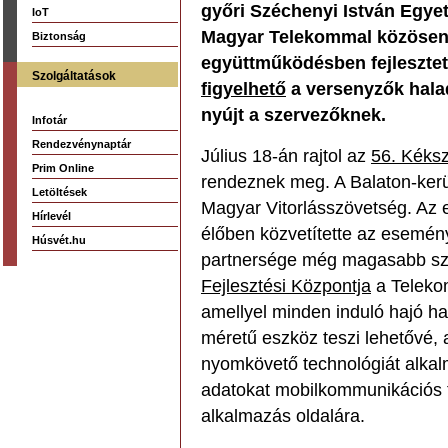
győri Széchenyi István Egyet
IoT
Magyar Telekommal közösen,
Biztonság
együttműködésben fejlesztett
Szolgáltatások
figyelhető
a versenyzők halad
nyújt a szervezőknek.
Infotár
Rendezvénynaptár
Július 18-án rajtol az
56. Kéksz
Prim Online
rendeznek meg. A Balaton-kerül
Letöltések
Magyar Vitorlásszövetség. Az 
Hírlevél
élőben közvetítette az esemén
Húsvét.hu
partnersége még magasabb szi
Fejlesztési Központja
a Telekom
amellyel minden induló hajó ha
méretű eszköz teszi lehetővé,
nyomkövető technológiát alkal
adatokat mobilkommunikációs t
alkalmazás oldalára.