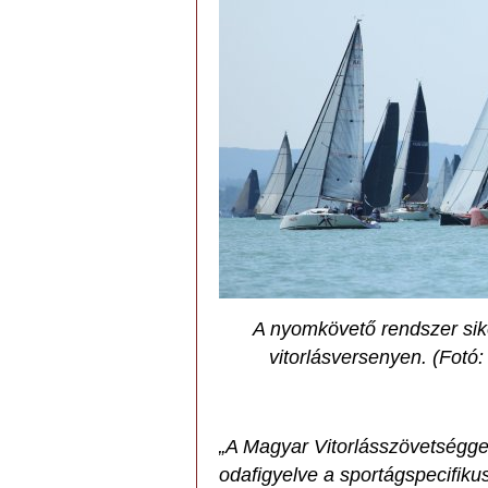
A nyomkövető rendszer sike
vitorlásversenyen. (Fotó
„A Magyar Vitorlásszövetségg
odafigyelve a sportágspecifiku