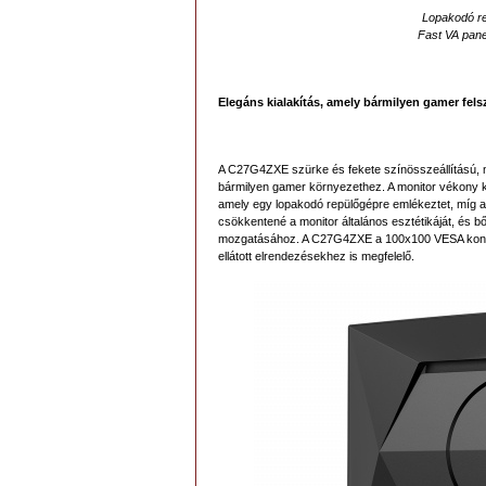
Lopakodó rep
Fast VA pane
Elegáns kialakítás, amely bármilyen gamer fels
A C27G4ZXE szürke és fekete színösszeállítású, m
bármilyen gamer környezethez. A monitor vékony k
amely egy lopakodó repülőgépre emlékeztet, míg az 
csökkentené a monitor általános esztétikáját, és b
mozgatásához. A C27G4ZXE a 100x100 VESA konzol
ellátott elrendezésekhez is megfelelő.