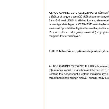
Az AOC GAMING C27G4ZXE 280 Hz-es képfrissítési 
a játékosok a gyors tempójú játékokban versenyelő
1 ms GtG reakcióidőt is elérhet, így a szellemké
tisztasága elsődleges, a C27G4ZXE továbbfejlesz
stroboszkópos háttérvilágítást használ a pixelátm
Response Time – Mozgókép-válaszidő) lenyűgöző 
megjelenítést eredményez.
Full HD felbontás az optimális teljesítményhez
Az AOC GAMING C27G4ZXE Full HD felbontása (1920x
teljesítmény között. Ez a felbontás lehetővé tesz
képfrissítési sebességét a legtöbb műfajban, így 
teljesítményének minden előnyét, anélkül, hogy a