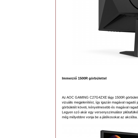
Immerzió 1500R görbülettel
Az AOC GAMING C27G4ZXE lágy 1500R görbülete fin
vizuális megjelenítést, így igazán magával ragadó
görbületét követi, kényelmesebb és magával ragad
Legyen szó akár egy versenyszimulátor pilótafülkéj
még mélyebbre vonja be a játékosokat az akcióba.