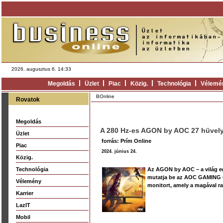
2026. augusztus 6. 14:33
Megoldás
Üzlet
Piac
Közig.
Technológia
Vélemé
BOnline
Rovatok
Megoldás
A 280 Hz-es AGON by AOC 27 hüvelyk
Üzlet
forrás: Prím Online
Piac
2024. június 24.
Közig.
Technológia
Az AGON by AOC – a világ eg
mutatja be az AOC GAMING C2
Vélemény
monitort, amely a magával ra
Karrier
LazIT
Mobil