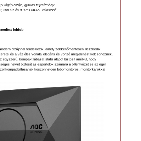
ülőgép dizájn, gyilkos teljesítmény:
l, 280 Hz és 0,3 ms MPRT válaszidő
zerelést feldob
odern dizájnnal rendelkezik, amely zökkenőmentesen illeszkedik
eretei és a váz éles vonalai elegáns és vonzó megjelenést kölcsönöznek,
egyszerű, kompakt lábazat stabil alapot biztosít anélkül, hogy
őséges helyet biztosít az esportolók számára a billentyűzet és az egér
 kompatibilitásának köszönhetően többmonitoros, monitorkarokkal