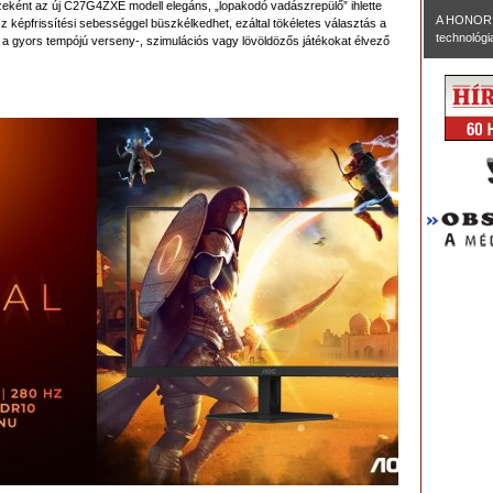
zeként az új C27G4ZXE modell elegáns, „lopakodó vadászrepülő” ihlette
A HONOR 
Hz képfrissítési sebességgel büszkélkedhet, ezáltal tökéletes választás a
technológia
 a gyors tempójú verseny-, szimulációs vagy lövöldözős játékokat élvező