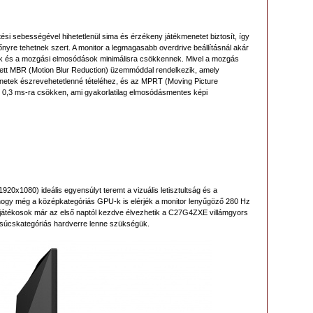
sebességével hihetetlenül sima és érzékeny játékmenetet biztosít, így
nyre tehetnek szert. A monitor a legmagasabb overdrive beállításnál akár
pek és a mozgási elmosódások minimálisra csökkennek. Mivel a mozgás
tett MBR (Motion Blur Reduction) üzemmóddal rendelkezik, amely
enetek észrevehetetlenné tételéhez, és az MPRT (Moving Picture
0,3 ms-ra csökken, ami gyakorlatilag elmosódásmentes képi
1080) ideális egyensúlyt teremt a vizuális letisztultság és a
i, hogy még a középkategóriás GPU-k is elérjék a monitor lenyűgöző 280 Hz
a játékosok már az első naptól kezdve élvezhetik a C27G4ZXE villámgyors
 csúcskategóriás hardverre lenne szükségük.