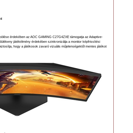
oz
bölése érdekében az AOC GAMING C27G4ZXE támogatja az Adaptive-
lékeny játékélmény érdekében szinkronizálja a monitor képfrissítési
ztosítja, hogy a játékosok zavaró vizuális műjelenségektől mentes játékot