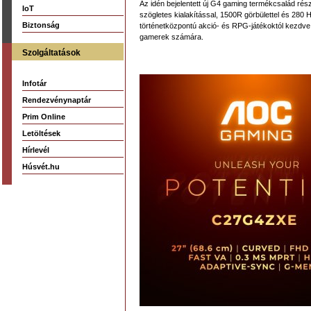
Az idén bejelentett új G4 gaming termékcsalád rés
IoT
szögletes kialakítással, 1500R görbülettel és 280 
Biztonság
történetközpontú akció- és RPG-játékoktól kezdve
gamerek számára.
Szolgáltatások
Infotár
Rendezvénynaptár
Prim Online
Letöltések
Hírlevél
Húsvét.hu