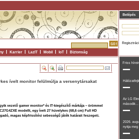
Belépés
Regisztrác
ny
Karrier
LazIT
Mobil
IoT
Biztonság
Friss hírei
es ívelt monitor felülmúlja a versenytársakat
Hálózatfej
Az LG Ele
második...
yik vezető gamer monitor* és IT-kiegészítő márkája – örömmel
7G4ZXE modellt, egy ívelt 27 hüvelykes (68,6 cm) Full HD
gadó, magas képfrissítési sebességű játék határait feszegeti.
2026. aug
nyitja meg 