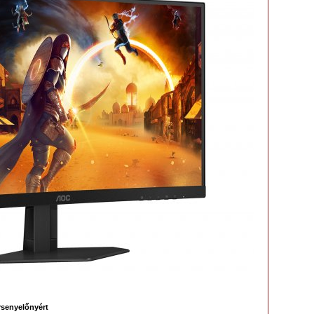
rsenyelőnyért