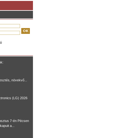
ió
nk:
lesztés, növekvő...
ctronics (LG) 2026
usztus 7-én Pécsen
kapuit a...