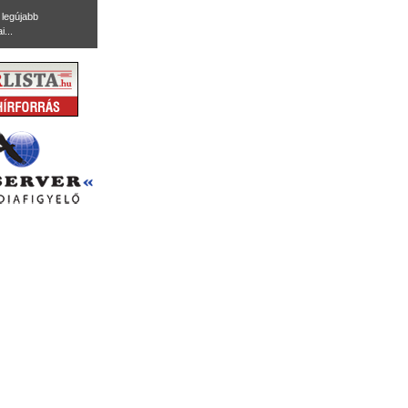
legújabb
i...