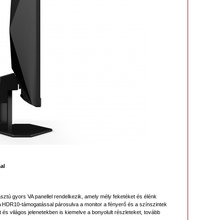
al
tú gyors VA panellel rendelkezik, amely mély feketéket és élénk
 A HDR10-támogatással párosulva a monitor a fényerő és a színszintek
 és világos jelenetekben is kiemelve a bonyolult részleteket, tovább