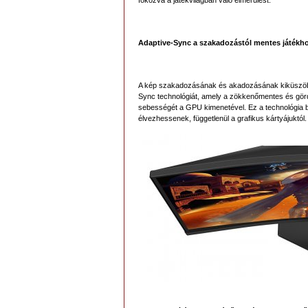
fokozva a játékvilágban való elmerülést.
Adaptive-Sync a szakadozástól mentes játékh
A kép szakadozásának és akadozásának kiküszö
Sync technológiát, amely a zökkenőmentes és gördü
sebességét a GPU kimenetével. Ez a technológia bi
élvezhessenek, függetlenül a grafikus kártyájuktól.