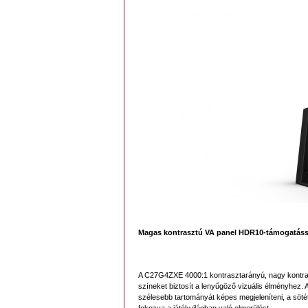
Magas kontrasztú VA panel HDR10-támogatáss
A C27G4ZXE 4000:1 kontrasztarányú, nagy kontrasz
színeket biztosít a lenyűgöző vizuális élményhez.
szélesebb tartományát képes megjeleníteni, a sötét