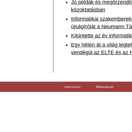
Jó példák és megőrzendő 
közoktatásban
Informatikai szakembereket
újságíróját a Neumann T
Kitüntette az év informat
Egy héten át a világ legte
vendégül az ELTE és az
Impresszum
Médiaajánlat