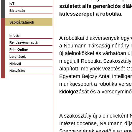
IoT
született alfa generációs diá
Biztonság
kulcsszerepet a robotika.
Szolgáltatások
Infotár
A robotikai diákversenyek egyr
Rendezvénynaptár
a Neumann Társaság néhány he
Prim Online
új alelnökökkel és várhatóan ú
Letöltések
megújult Robotika Szakosztály
Hírlevél
alapított, melynek vezetését 
Húsvét.hu
Egyetem Bejczy Antal Intelligen
munkacsoport a robotika verse
kidolgozását és a versenyminős
A szakosztály új alelnökeként
Intézet docense, Neumann-díja
Szervezetének vezetője az egye