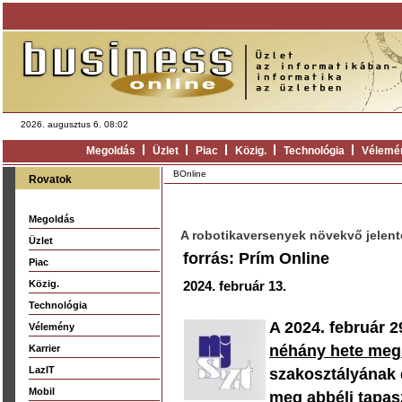
2026. augusztus 6. 08:02
Megoldás
Üzlet
Piac
Közig.
Technológia
Vélemé
BOnline
Rovatok
Megoldás
A robotikaversenyek növekvő jelen
Üzlet
forrás: Prím Online
Piac
Közig.
2024. február 13.
Technológia
A 2024. február
Vélemény
néhány hete megú
Karrier
LazIT
szakosztályának 
Mobil
meg abbéli tapasz