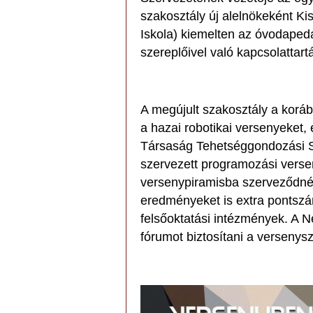
szakosztály új alelnökeként Kis
Iskola) kiemelten az óvodapeda
szereplőivel való kapcsolattartá
A megújult szakosztály a korá
a hazai robotikai versenyeket,
Társaság Tehetséggondozási Sza
szervezett programozási verse
versenypiramisba szerveződnén
eredményeket is extra pontsz
felsőoktatási intézmények. A
fórumot biztosítani a verseny