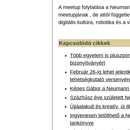
A meetup folytatása a Neuman
meetupjának , de attól függetle
digitális kultúra, robotika és a
Kapcsolódó cikkek
Több egyetem is pluszpont
bizonyítványért
Február 26-ig lehet jelen
tehetségkutató versenyér
Képes Gábor a Neumann T
Százhúsz éve született 
Újjáalakult és kreatív, új
Ingyenesen letölthető a N
tankönyve