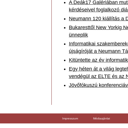
A Deák17 Galériában mut
kérdéseivel foglalkozó diák
Neumann 120 kiállítás a 
Bukaresttől New Yorkig N
ünneplik
Informatikai szakembereket
újságíróját a Neumann T
Kitüntette az év informat
Egy héten át a világ legte
vendégül az ELTE és az
Jövőfókuszú konferenciá
Impresszum
Médiaajánlat