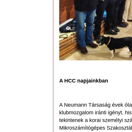
A HCC napjainkban
A Neumann Társaság évek óta é
klubmozgalom iránti igényt, h
tekintenek a korai személyi sz
Mikroszámítógépes Szakosztály