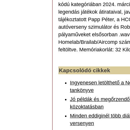
kódú kategóriában 2024. márciu
legendás játékok átirataival, ja
tájékoztatott Papp Péter, a HC
autóverseny szimulátor és Robo
pályaműveket elsősorban .wav h
Homelab/Brailab/Aircomp szám
feltöltve. Memóriakorlát: 32 Kil
Kapcsolódó cikkek
Ingyenesen letölthető a N
tankönyve
Jó példák és megőrzendő 
közoktatásban
Minden eddiginél több diák
versenyen