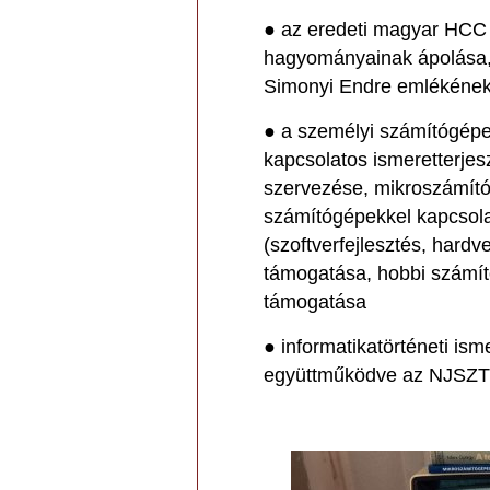
● az eredeti magyar HCC
hagyományainak ápolása
Simonyi Endre emlékéne
● a személyi számítógép
kapcsolatos ismeretterjes
szervezése, mikroszámítóg
számítógépekkel kapcsola
(szoftverfejlesztés, hardv
támogatása, hobbi számít
támogatása
● informatikatörténeti is
együttműködve az NJSZT I