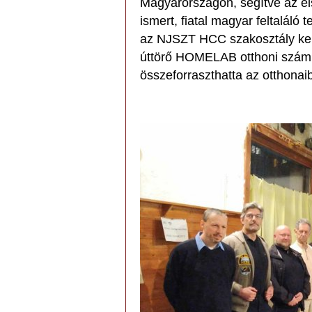
Magyarországon, segítve az el
ismert, fiatal magyar feltaláló
az NJSZT HCC szakosztály keret
úttörő HOMELAB otthoni számít
összeforraszthatta az otthonai