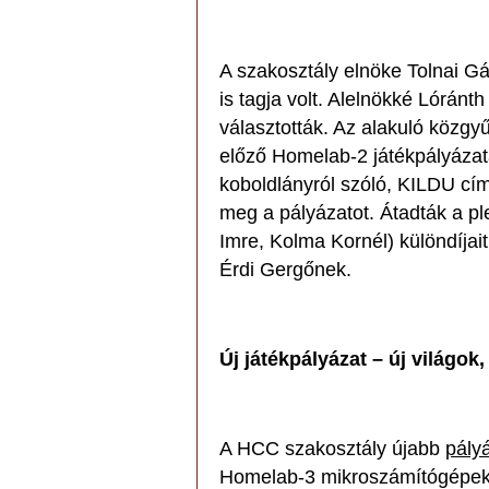
A szakosztály elnöke Tolnai Gá
is tagja volt. Alelnökké Lóránt
választották. Az alakuló közg
előző Homelab-2 játékpályázat
koboldlányról szóló, KILDU cí
meg a pályázatot. Átadták a p
Imre, Kolma Kornél) különdíja
Érdi Gergőnek.
Új játékpályázat – új világok,
A HCC szakosztály újabb
pály
Homelab-3 mikroszámítógépekr