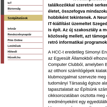
IoT
találkozókkal szeretné serke
Biztonság
életet, összefogva mindazokat
hobbiként tekintenek. A Ne
Szolgáltatások
IT-kiállítást üzemeltet Szeged
Infotár
is épít. Az új szakosztály a
Rendezvénynaptár
közösség mellett, azt támog
Prim Online
retró informatikai programo
Letöltések
A HCC-t eredetileg Simonyi End
Hírlevél
Húsvét.hu
az Egyesült Államokból elhozv
Computer Clubból, amelyben Bil
az otthoni számítógépek kiala
klubmozgalmat szervezte meg
tudományi Társaság égisze alat
tapasztalatait az Építsünk szá
cikksorozatában osztotta meg 4
eredményeként egy egyedüláll