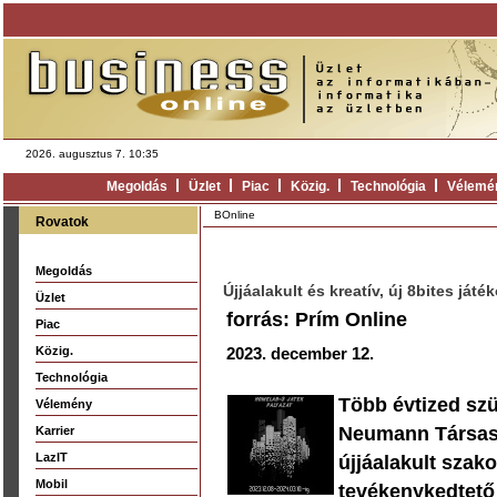
2026. augusztus 7. 10:35
Megoldás
Üzlet
Piac
Közig.
Technológia
Vélemé
BOnline
Rovatok
Megoldás
Újjáalakult és kreatív, új 8bites ját
Üzlet
forrás: Prím Online
Piac
Közig.
2023. december 12.
Technológia
Több évtized szü
Vélemény
Neumann Társas
Karrier
LazIT
újjáalakult szako
Mobil
tevékenykedtető