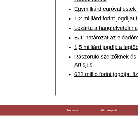
Egymilliárd euróval estek 
1,2 milliárd forint jogdíjat 
Lezárta a hangfelvételi na
EJI: határozat az előadóm
1,5 milliárd jogdíj: a leg
Rászoruló szerzőknek és 
Artisjus
622 millió forint jogdíjat fi
Impresszum
Médiaajánlat