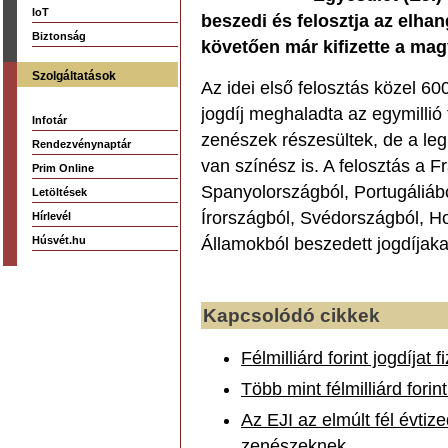
IoT
beszedi és felosztja az elhan
Biztonság
követően már kifizette a ma
Szolgáltatások
Az idei első felosztás közel 600
jogdíj meghaladta az egymillió 
Infotár
zenészek részesültek, de a le
Rendezvénynaptár
van színész is. A felosztás a F
Prim Online
Spanyolországból, Portugáliábó
Letöltések
Írországból, Svédországból, Ho
Hírlevél
Húsvét.hu
Államokból beszedett jogdíjak
Kapcsolódó cikkek
Félmilliárd forint jogdíjat
Több mint félmilliárd forin
Az EJI az elmúlt fél évtiz
zenészeknek