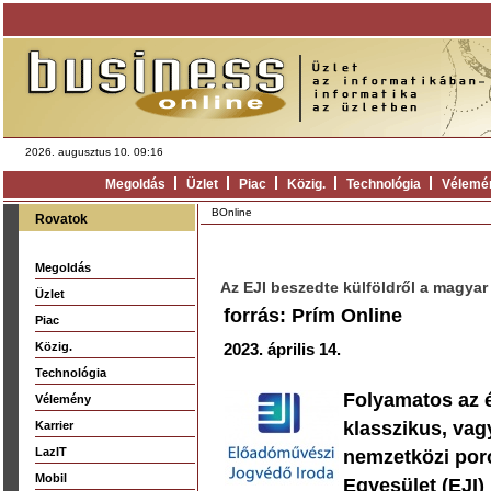
2026. augusztus 10. 09:16
Megoldás
Üzlet
Piac
Közig.
Technológia
Vélemé
BOnline
Rovatok
Megoldás
Az EJI beszedte külföldről a magyar
Üzlet
forrás: Prím Online
Piac
Közig.
2023. április 14.
Technológia
Folyamatos az 
Vélemény
klasszikus, vag
Karrier
LazIT
nemzetközi por
Mobil
Egyesület (EJI)