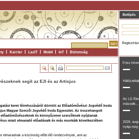
Belépés
Regisztrác
ny
Karrier
LazIT
Mobil
IoT
Biztonság
Friss hírei
szeknek segít az EJI és az Artisjus
Hálózatfej
Az LG Ele
második...
ogatási keret létrehozásáról döntött az Előadóművészi Jogvédő Iroda
tisjus Magyar Szerzői Jogvédő Iroda Egyesület. Az összehangolt
z előadóművészeknek és könnyűzenei szerzőknek nyújtanak
avírus miatt elmaradó előadásaik és más munkáik következtében
2026. aug
nyitja meg 
e elmaradnak a közönség előtti élő rendezvények, ami az