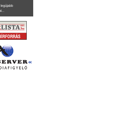
legújabb
i...