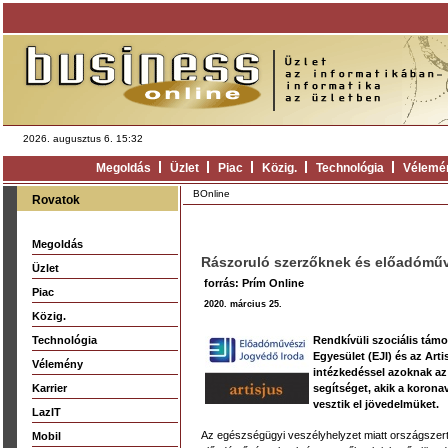
2026. augusztus 6. 15:32
Megoldás
Üzlet
Piac
Közig.
Technológia
Vélemé
BOnline
Rovatok
Megoldás
Rászoruló szerzőknek és előadóművé
Üzlet
forrás: Prím Online
Piac
2020. március 25.
Közig.
Technológia
Rendkívüli szociális tám
Egyesület (EJI) és az Ar
Vélemény
intézkedéssel azoknak a
Karrier
segítséget, akik a koron
vesztik el jövedelmüket.
LazIT
Az egészségügyi veszélyhelyzet miatt országszert
Mobil