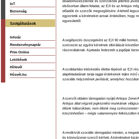
előadóművészeknek és szerzőknek jelentős jövedel
IoT
elsősorban állami feladat, az EJI és az Artisjus m
előadók és szerzők megsegítésére. A lehető legsz
Biztonság
egyeztetik a kérelmeket annak érdekében, hogy m
egyesülettől.
Szolgáltatások
Infotár
A segélyezés összegeként az EJI 90 millió forintot, 
Rendezvénynaptár
szervezet az egyéni kérelmek elbírálását követően
rászorultaknak. A juttatás fedezetét a jogdíjak bi
Prim Online
Letöltések
Hírlevél
A szolidaritási intézkedés életbe lépését az EJI ré
alapfeladatának tartja tagjai érdekeinek teljes kör
Húsvét.hu
szociális helyzetének javítását, amelyhez hozzátart
A szerzői oldalon támogatást nyújtó Artisjus Zenei
Artisjus által végzett jogkezelési munkának világsz
éltünk háborúkban, nem éltünk meg szénszünetet va
köszönhetően – mégis valamennyire felkészülten t
A rendkívüli szociális támogatást minden, a megadot
és könnyűzenei szerző kérheti. A kérelmeket kizáró