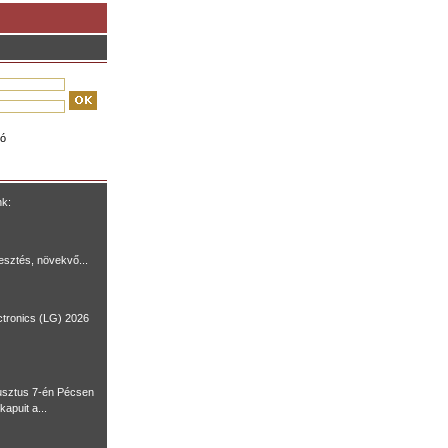
ió
nk:
lesztés, növekvő...
ctronics (LG) 2026
usztus 7-én Pécsen
kapuit a...