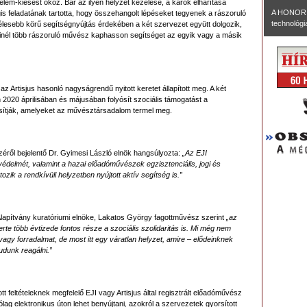
em-kiesést okoz. Bár az ilyen helyzet kezelése, a károk elhárítása
A HONOR 
égis feladatának tartotta, hogy összehangolt lépéseket tegyenek a rászoruló
technológia
élesebb körű segítségnyújtás érdekében a két szervezet együtt dolgozik,
inél több rászoruló művész kaphasson segítséget az egyik vagy a másik
az Artisjus hasonló nagyságrendű nyitott keretet állapított meg. A két
 2020 áprilisában és májusában folyósít szociális támogatást a
ztosítják, amelyeket az művésztársadalom termel meg.
széről bejelentő Dr. Gyimesi László elnök hangsúlyozta:
„Az EJI
ű védelmét, valamint a hazai előadóművészek egzisztenciális, jogi és
ozik a rendkívüli helyzetben nyújtott aktív segítség is.”
 Alapítvány kuratóriumi elnöke, Lakatos György fagottművész szerint
„az
erte több évtizede fontos része a szociális szolidaritás is. Mi még nem
gy forradalmat, de most itt egy váratlan helyzet, amire – elődeinknek
udunk reagálni.”
t feltételeknek megfelelő EJI vagy Artisjus által regisztrált előadóművész
lag elektronikus úton lehet benyújtani, azokról a szervezetek gyorsított