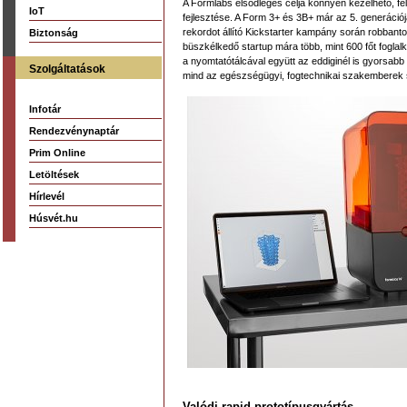
A Formlabs elsődleges célja könnyen kezelhető, fe
IoT
fejlesztése. A Form 3+ és 3B+ már az 5. generáci
rekordot állító Kickstarter kampány során robbanto
Biztonság
büszkélkedő startup mára több, mint 600 főt foglalk
a nyomtatótálcával együtt az eddiginél is gyorsa
Szolgáltatások
mind az egészségügyi, fogtechnikai szakemberek
Infotár
Rendezvénynaptár
Prim Online
Letöltések
Hírlevél
Húsvét.hu
Valódi rapid prototípusgyártás