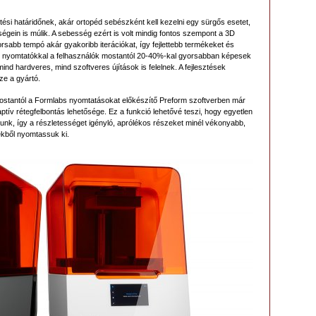
ztési határidőnek, akár ortopéd sebészként kell kezelni egy sürgős esetet,
gein is múlik. A sebesség ezért is volt mindig fontos szempont a 3D
rsabb tempó akár gyakoribb iterációkat, így fejlettebb termékeket és
3B+ nyomtatókkal a felhasználók mostantól 20-40%-kal gyorsabban képesek
mind hardveres, mind szoftveres újítások is felelnek. A fejlesztések
sze a gyártó.
ostantól a Formlabs nyomtatásokat előkészítő Preform szoftverben már
ív rétegfelbontás lehetősége. Ez a funkció lehetővé teszi, hogy egyetlen
zunk, így a részletességet igényló, aprólékos részeket minél vékonyabb,
kből nyomtassuk ki.