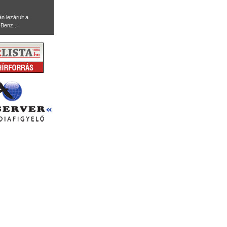
n lezárult a
Benz...