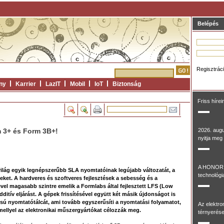
Belépés
Regisztrác
ny
Karrier
LazIT
Mobil
IoT
Biztonság
Friss hírei
rm 3+ és Form 3B+!
2026. aug
nyitja meg 
A HONOR 
ilág egyik legnépszerűbb SLA nyomtatóinak legújabb változatát, a
technológia
ket. A hardveres és szoftveres fejlesztések a sebesség és a
l magasabb szintre emelik a Formlabs által fejlesztett LFS (Low
ditív eljárást. A gépek frissítésével együtt két másik újdonságot is
usú nyomtatótálcát, ami tovább egyszerűsíti a nyomtatási folyamatot,
Az elektr
ellyel az elektronikai műszergyártókat célozzák meg.
térnyerése