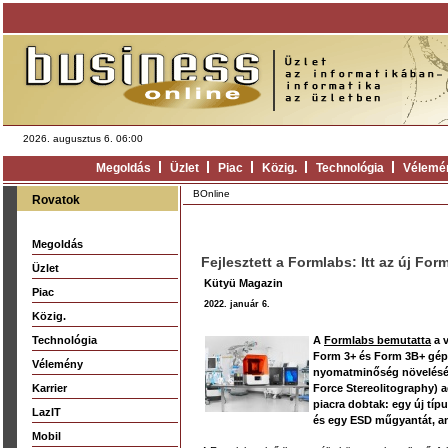
2026. augusztus 6. 06:00
Megoldás
Üzlet
Piac
Közig.
Technológia
Vélemé
BOnline
Rovatok
Megoldás
Fejlesztett a Formlabs: Itt az új Fo
Üzlet
Kütyü Magazin
Piac
2022. január 6.
Közig.
Technológia
A
Formlabs bemutatta
a v
Form 3+ és Form 3B+ gépe
Vélemény
nyomatminőség növeléséve
Karrier
Force Stereolitography) ad
piacra dobtak: egy új típ
LazIT
és egy ESD műgyantát, am
Mobil