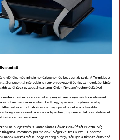
övekedett
ány előítélet még mindig nehézkesnek és koszosnak tartja. A Formlabs a
állomásokkal már eddig is nagyon egyszerű és tiszta megoldást kínált
ovább az új tálca szabadalmaztatott ’Quick Release’ technológiájával.
ól erőfeszítést és szerszámokat igényelt, ami a nyomatok sérülésének
ra
azonban mágnesesen illeszkedik egy speciális, rugalmas acéllap,
volítható el akár több alkatrész is megspórolva nekünk a korábbi
szükség szerszámokra ehhez a lépéshez, így sem a platform felületének
l tartani a használatával.
nti az a fejlesztés is, ami a támasztékok kialakítását célozta. Míg
 tárgyhoz, mostantól prizma alakú végekkel teszik ezt. Ez a forma
ti annak kockázatát is, hogy esetleg a tárgy sérüljön a támasz érintkező