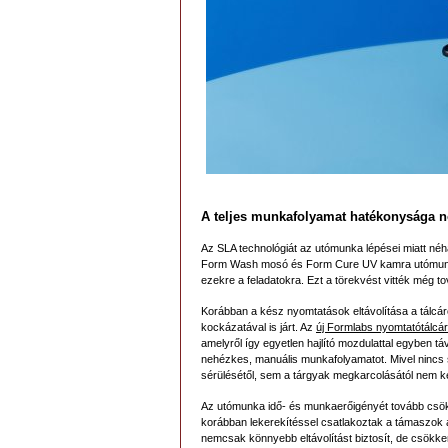
A teljes munkafolyamat hatékonysága n
Az SLA technológiát az utómunka lépései miatt néh
Form Wash mosó és Form Cure UV kamra utómunka 
ezekre a feladatokra. Ezt a törekvést vitték még t
Korábban a kész nyomtatások eltávolítása a tálcár
kockázatával is járt. Az
új Formlabs nyomtatótálcá
amelyről így egyetlen hajlító mozdulattal egyben tá
nehézkes, manuális munkafolyamatot. Mivel nincs 
sérülésétől, sem a tárgyak megkarcolásától nem kel
Az utómunka idő- és munkaerőigényét tovább csökke
korábban lekerekítéssel csatlakoztak a támaszok a
nemcsak könnyebb eltávolítást biztosít, de csökken