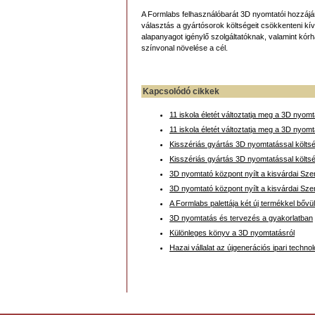
A Formlabs felhasználóbarát 3D nyomtatói hozzájá
választás a gyártósorok költségeit csökkenteni k
alapanyagot igénylő szolgáltatóknak, valamint kórh
színvonal növelése a cél.
Kapcsolódó cikkek
11 iskola életét változtatja meg a 3D nyom
11 iskola életét változtatja meg a 3D nyom
Kisszériás gyártás 3D nyomtatással költ
Kisszériás gyártás 3D nyomtatással költ
3D nyomtató központ nyílt a kisvárdai Sze
3D nyomtató központ nyílt a kisvárdai Sze
A Formlabs palettája két új termékkel bővül
3D nyomtatás és tervezés a gyakorlatban
Különleges könyv a 3D nyomtatásról
Hazai vállalat az újgenerációs ipari techn