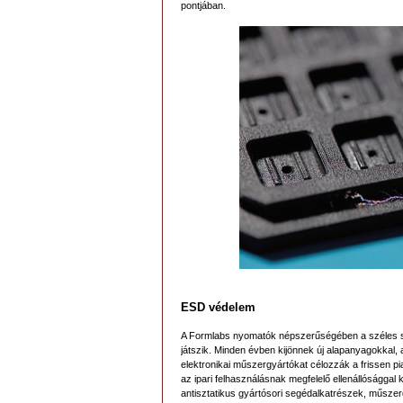
pontjában.
ESD védelem
A Formlabs nyomatók népszerűségében a széles sta
játszik. Minden évben kijönnek új alapanyagokkal, 
elektronikai műszergyártókat célozzák a frissen p
az ipari felhasználásnak megfelelő ellenállósággal
antisztatikus gyártósori segédalkatrészek, műszer