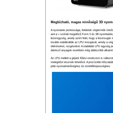
Megbízható, magas minőségű 3D nyom
A nyomatok pontossága, felületük végtermék minősé
ami a + szériát megelőző Form 3 és 3B nyomtatókat
lézeregység, amely azért felel, hogy a lézersugár 
tovább stabilizálták az LPU mozgását, amely a végle
eltéréseket, rezgéseket. A stabilabb LPU egység p
áttetsző anyagok esetében még átlátszóbb alkatrés
Az LPU mellett a gépek fűtési rendszere is változ
melegítést tesznek lehetővé. A precízebb hőszabá
jobb nyomatminőséghez és ismétlőképességhez.