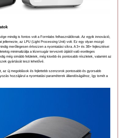
atok
ge mindig is fontos volt a Formlabs felhasználóknak. Az egyik innováció,
 jellemezte, az LPU (Light Processing Unit) volt. Ez egy olyan mozgó
mindig merőlegesen érkezzen a nyomtatási síkra. A 3+ és 3B+ fejlesztései
tekig minimalizálja a lézersugár tervezett útjától való esetleges
edig még simább felületek, még kisebb és pontosabb részletek, valamint az
zek gyártását teszi lehetővé.
ott, az új megoldások és fejlettebb szenzorok pontosabb és gyorsabb
lyozás hozzájárul a nyomtatási paraméterek állandóságához, így ismét a