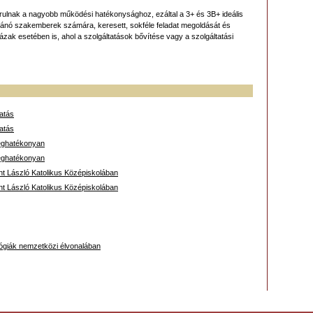
rulnak a nagyobb működési hatékonysághoz, ezáltal a 3+ és 3B+ ideális
ívánó szakemberek számára, keresett, sokféle feladat megoldását és
ázak esetében is, ahol a szolgáltatások bővítése vagy a szolgáltatási
tatás
tatás
séghatékonyan
séghatékonyan
nt László Katolikus Középiskolában
nt László Katolikus Középiskolában
ológiák nemzetközi élvonalában