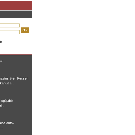
ió
nk:
usztus 7-én Pécsen
kapuit a...
legújabb
i...
omos autók
...