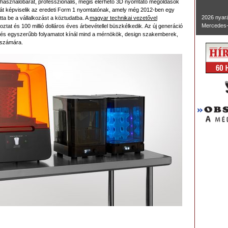
lhasználóbarát, professzionális, mégis elérhető 3D nyomtató megoldások
óját képviselik az eredeti Form 1 nyomtatónak, amely még 2012-ben egy
2026 nyará
tta be a vállalkozást a köztudatba. A
magyar technikai vezetővel
Mercedes-
oztat és 100 millió dolláros éves árbevétellel büszkélkedik. Az új generáció
bb és egyszerűbb folyamatot kínál mind a mérnökök, design szakemberek,
 számára.