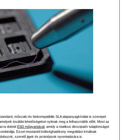
ndard, műszaki és biokompatibilis SLA alapanyagkínálat is szerepet
amelyek további lehetőségeket nyitnak meg a felhasználók előtt. Most az
iacra dobott
ESD műgyantával
, amely a statikus disszipatív tulajdonságot
 kombinálja. Ezzel mostantól költséghatékony megoldást kínálnak
dobozok, szerelő jigek és prototípsok nyomtatására is.