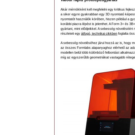
Akár mérnökként kell megfelelni egy kritikus fejles
a siker egyre gyakrabban egy 3D nyomtató képessé
nyomtatót használók körében, hiszen például a gyo
korábbi piacra lépést is jelenthet. A Form 3+ és 
gyártani, mint elődjeikkel. A sebesség növeléséért 
részleteit egy
átfogó, technikai cikkben
foglalta ös
A sebesség növeléséhez járul hozzá az is, hogy m
az összes Formlabs alapanyaghoz elérhető az adapt
modellen belül több különböző felbontást alkalmaz
míg az egyszerűbb geometriákat vastagabb rétege