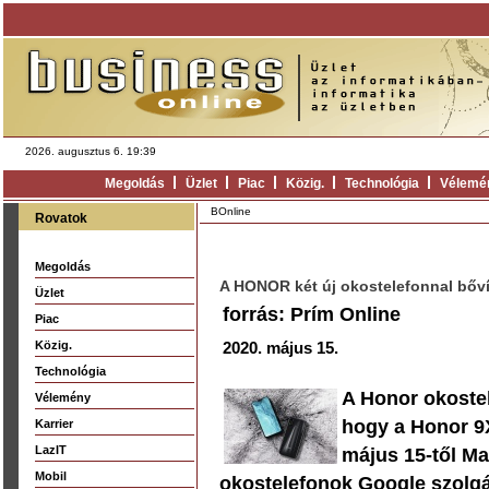
2026. augusztus 6. 19:39
Megoldás
Üzlet
Piac
Közig.
Technológia
Vélemé
BOnline
Rovatok
Megoldás
A HONOR két új okostelefonnal bővít
Üzlet
forrás: Prím Online
Piac
Közig.
2020. május 15.
Technológia
A Honor okostel
Vélemény
hogy a Honor 9X
Karrier
LazIT
május 15-től Ma
Mobil
okostelefonok Google szolgá