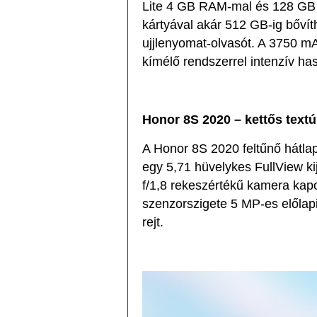
Lite 4 GB RAM-mal és 128 GB b
kártyával akár 512 GB-ig bővíth
ujjlenyomat-olvasót. A 3750 mA
kímélő rendszerrel intenzív has
Honor 8S 2020 – kettős text
A Honor 8S 2020 feltűnő hátlapj
egy 5,71 hüvelykes FullView ki
f/1,8 rekeszértékű kamera kapo
szenzorszigete 5 MP-es előlap
rejt.