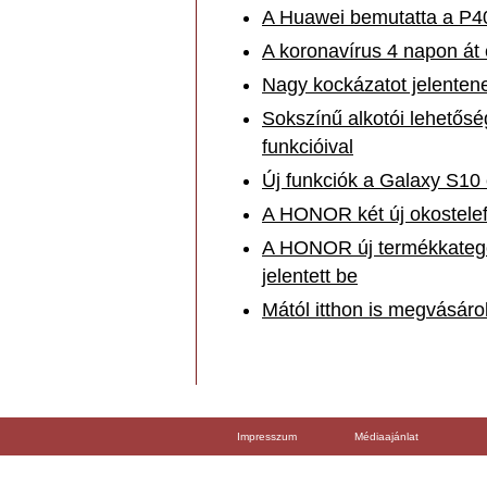
A Huawei bemutatta a P40
A koronavírus 4 napon át
Nagy kockázatot jelentene
Sokszínű alkotói lehetős
funkcióival
Új funkciók a Galaxy S10
A HONOR két új okostelefo
A HONOR új termékkategór
jelentett be
Mától itthon is megvásá
Impresszum
Médiaajánlat