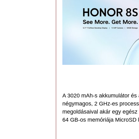
A 3020 mAh-s akkumulátor és a
négymagos, 2 GHz-es processz
megoldásaival akár egy egész 
64 GB-os memóriája MicroSD ká