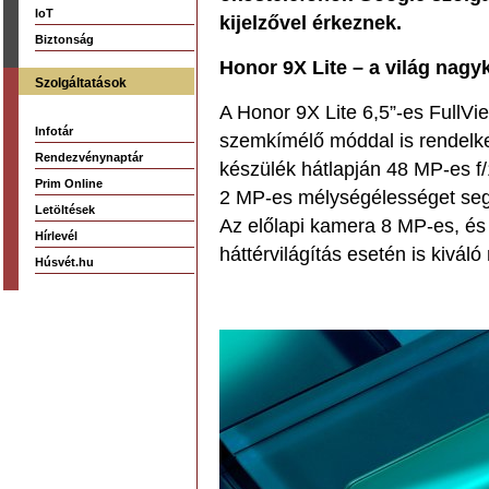
IoT
kijelzővel érkeznek.
Biztonság
Honor 9X Lite – a világ nag
Szolgáltatások
A Honor 9X Lite 6,5”-es FullView
Infotár
szemkímélő móddal is rendelke
Rendezvénynaptár
készülék hátlapján 48 MP-es f/
Prim Online
2 MP-es mélységélességet segít
Letöltések
Az előlapi kamera 8 MP-es, és
Hírlevél
háttérvilágítás esetén is kiváló
Húsvét.hu