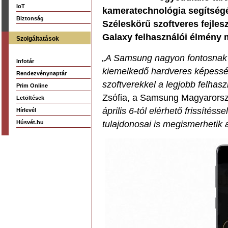
IoT
kameratechnológia segítségév
Biztonság
Széleskörű szoftveres fejles
Galaxy felhasználói élmény 
Szolgáltatások
„A Samsung nagyon fontosnak t
Infotár
kiemelkedő hardveres képesség
Rendezvénynaptár
szoftverekkel a legjobb felhasz
Prim Online
Zsófia, a Samsung Magyarors
Letöltések
április 6-tól elérhető frissíté
Hírlevél
Húsvét.hu
tulajdonosai is megismerhetik 