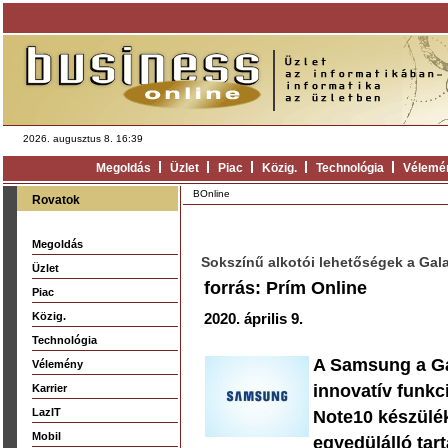
2026. augusztus 8. 16:39
Megoldás
Üzlet
Piac
Közig.
Technológia
Vélemé
BOnline
Rovatok
Megoldás
Sokszínű alkotói lehetőségek a Gala
Üzlet
forrás: Prím Online
Piac
Közig.
2020. április 9.
Technológia
A Samsung a Ga
Vélemény
innovatív funkci
Karrier
LazIT
Note10 készüléke
Mobil
egyedülálló tar