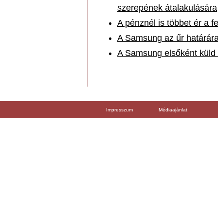
szerepének átalakulására
A pénznél is többet ér a fel
A Samsung az űr határára 
A Samsung elsőként küld s
Impresszum
Médiaajánlat