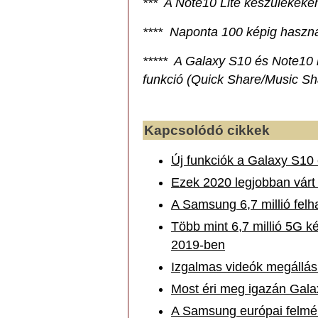
*** A Note10 Lite készülékeke
**** Naponta 100 képig haszná
***** A Galaxy S10 és Note10 k
funkció (Quick Share/Music Sh
Kapcsolódó cikkek
Új funkciók a Galaxy S10
Ezek 2020 legjobban várt
A Samsung 6,7 millió felh
Több mint 6,7 millió 5G k
2019-ben
Izgalmas videók megállás
Most éri meg igazán Gala
A Samsung európai felméré