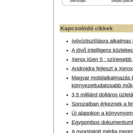
Kapcsolódó cikkek
Ivóvíztisztításra alkalmas
A jövő intelligens közleked
Xerox iGen 5 : színeseb
Androidra fejleszt a Xerox
Magyar mobilalkalmazás bí
környezettudatosabb műk
3,5 milliárd dolláros üzlet
Sorozatban érkeznek a fe
Új alapokon a könyvnyom
Egygombos dokumentumke
A nyomtatott média megme