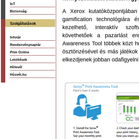
IoT
A Xerox kutatóközpontjában 
Biztonság
gamification technológiára 
Szolgáltatások
kezelhető, interaktív szo
követhetőek a pazarlást e
Infotár
Awareness Tool többek közt h
Rendezvénynaptár
ösztönzésével és más játékok b
Prim Online
elkezdjenek jobban odafigyelni
Letöltések
Hírlevél
Húsvét.hu