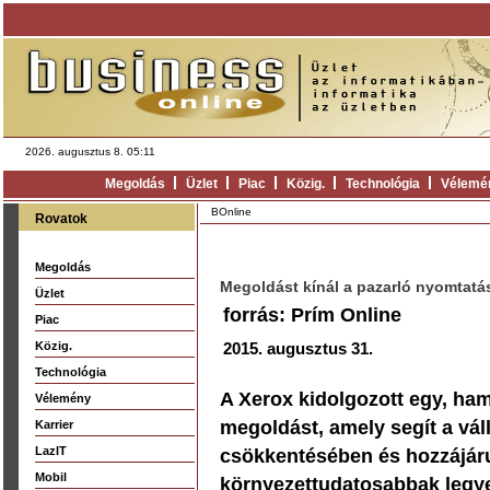
2026. augusztus 8. 05:11
Megoldás
Üzlet
Piac
Közig.
Technológia
Vélemé
BOnline
Rovatok
Megoldás
Megoldást kínál a pazarló nyomtatá
Üzlet
forrás: Prím Online
Piac
Közig.
2015. augusztus 31.
Technológia
A Xerox kidolgozott egy, ha
Vélemény
megoldást, amely segít a vá
Karrier
LazIT
csökkentésében és hozzájáru
Mobil
környezettudatosabbak legy