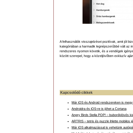
A felhasználók visszajelzései pozitívak, amit jól bi
kategóriában a harmadik legnépszerűbbé vált az i
rendszeres nyomon követik, és a vendégek igényeit
között szerepel, hogy a közeljövőben exkluzív ajá
Kapcsolódó cikkek
Már iOS és Android rendszereken is megy
Androidra és iOS-re is jöhet a Cortana
Angry Birds Stella POP! – buboréklövés k
ARTRIS – tetris és puzzle ihlette mobilos j
Már iOS alkalmazással is vehetünk autópá