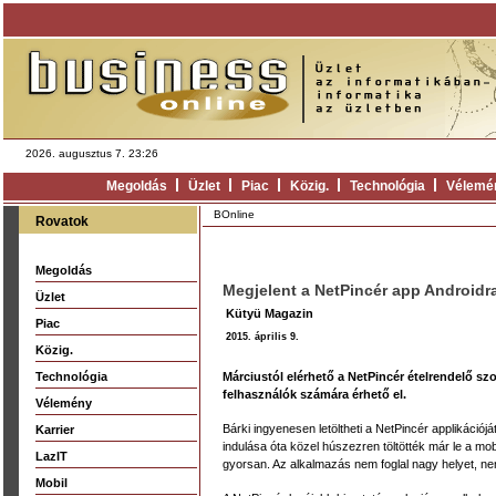
2026. augusztus 7. 23:26
Megoldás
Üzlet
Piac
Közig.
Technológia
Vélemé
BOnline
Rovatok
Megoldás
Megjelent a NetPincér app Androidra
Üzlet
Kütyü Magazin
Piac
2015. április 9.
Közig.
Technológia
Márciustól elérhető a NetPincér ételrendelő sz
felhasználók számára érhető el.
Vélemény
Bárki ingyenesen letöltheti a NetPincér applikációj
Karrier
indulása óta közel húszezren töltötték már le a m
LazIT
gyorsan. Az alkalmazás nem foglal nagy helyet, ne
Mobil