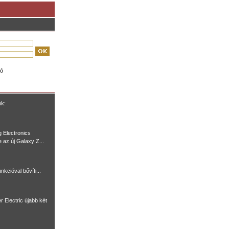
ió
nk:
 Electronics
e az új Galaxy Z...
nkcióval bővíti...
r Electric újabb két