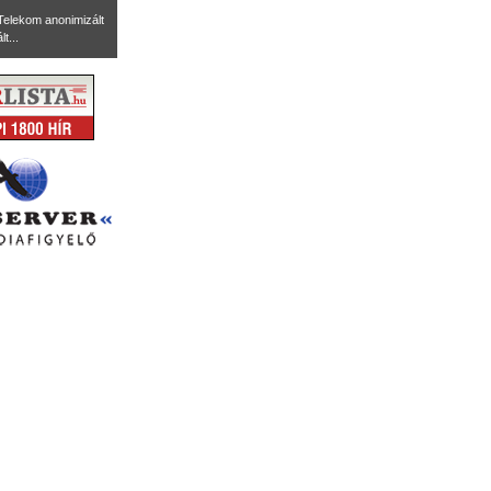
Telekom anonimizált
t...