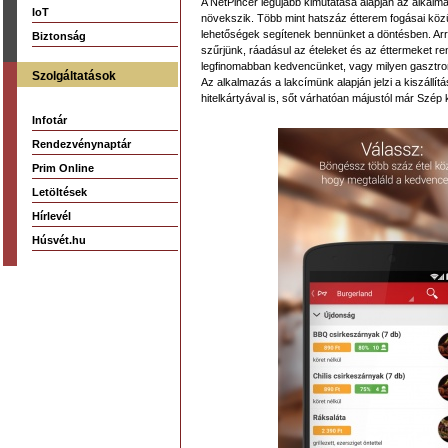
A NetPincér legújabb kimutatása alapján az alkal
IoT
növekszik. Több mint hatszáz étterem fogásai közü
lehetőségek segítenek bennünket a döntésben. Arr
Biztonság
szűrjünk, ráadásul az ételeket és az éttermeket re
legfinomabban kedvencünket, vagy milyen gasztronó
Szolgáltatások
Az alkalmazás a lakcímünk alapján jelzi a kiszállít
hitelkártyával is, sőt várhatóan májustól már Szép 
Infotár
Rendezvénynaptár
Prim Online
Letöltések
Hírlevél
Húsvét.hu