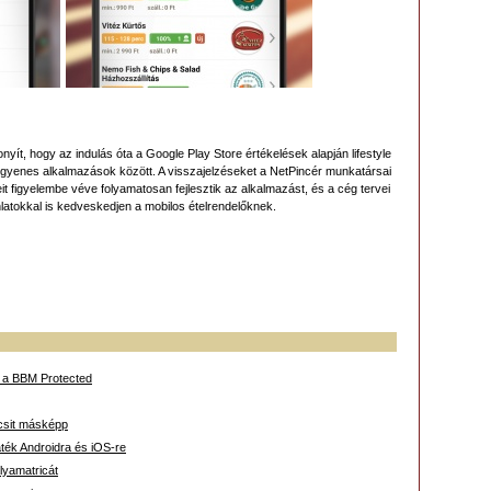
zonyít, hogy az indulás óta a Google Play Store értékelések alapján lifestyle
ngyenes alkalmazások között. A visszajelzéseket a NetPincér munkatársai
 figyelembe véve folyamatosan fejlesztik az alkalmazást, és a cég tervei
nlatokkal is kedveskedjen a mobilos ételrendelőknek.
 a BBM Protected
icsit másképp
áték Androidra és iOS-re
lyamatricát