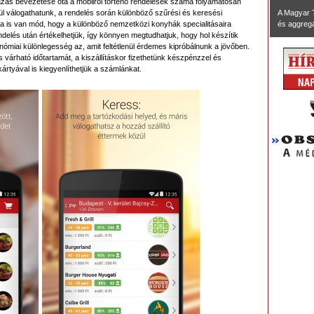
mazás bevezetése óta a mobilról történő rendelések száma folyamatosan
l válogathatunk, a rendelés során különböző szűrési és keresési
A Magyar 
a is van mód, hogy a különböző nemzetközi konyhák specialitásaira
és aggregál
ndelés után értékelhetjük, így könnyen megtudhatjuk, hogy hol készítik
miai különlegesség az, amit feltétlenül érdemes kipróbálnunk a jövőben.
ás várható időtartamát, a kiszállításkor fizethetünk készpénzzel és
kártyával is kiegyenlíthetjük a számlánkat.