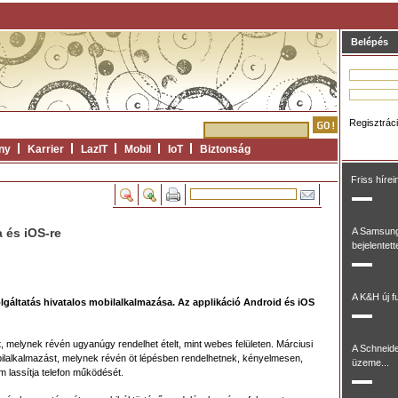
Belépés
Regisztrác
ny
Karrier
LazIT
Mobil
IoT
Biztonság
Friss hírei
 és iOS-re
A Samsung
bejelentett
A K&H új fu
olgáltatás hivatalos mobilalkalmazása. Az applikáció Android és iOS
át, melynek révén ugyanúgy rendelhet ételt, mint webes felületen. Márciusi
A Schneide
obilalkalmazást, melynek révén öt lépésben rendelhetnek, kényelmesen,
üzeme...
m lassítja telefon működését.