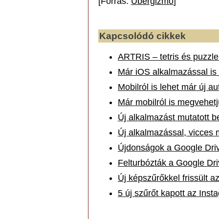
[Forrás:
Übergizmo
]
Kapcsolódó cikkek
ARTRIS – tetris és puzzle 
Már iOS alkalmazással is
Mobilról is lehet már új a
Már mobilról is megvehetj
Új alkalmazást mutatott 
Új alkalmazással, vicces 
Újdonságok a Google Driv
Felturbózták a Google Dri
Új képszűrőkkel frissült a
5 új szűrőt kapott az Inst