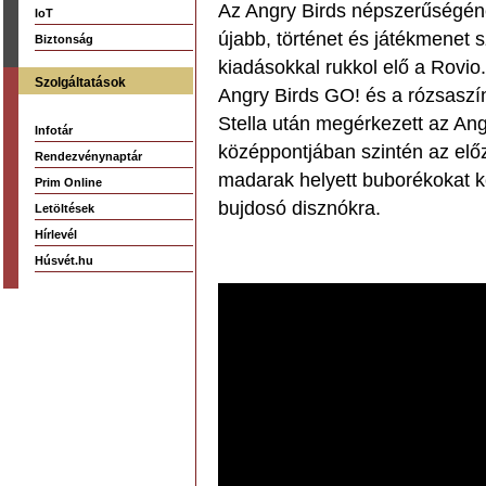
Az Angry Birds népszerűségén
IoT
újabb, történet és játékmenet 
Biztonság
kiadásokkal rukkol elő a Rovi
Szolgáltatások
Angry Birds GO! és a rózsaszín
Stella után megérkezett az An
Infotár
középpontjában szintén az előző
Rendezvénynaptár
madarak helyett buborékokat k
Prim Online
bujdosó disznókra.
Letöltések
Hírlevél
Húsvét.hu