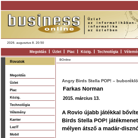
2026. augusztus 8. 20:50
Megoldás
Üzlet
Piac
Közig.
Technológia
Vélemé
BOnline
Rovatok
Megoldás
Angry Birds Stella POP! – buborékl
Üzlet
Farkas Norman
Piac
Közig.
2015. március 13.
Technológia
A Rovio újabb játékkal bővít
Vélemény
Birds Stella POP! játékmenet
Karrier
LazIT
mélyen átsző a madár-disznó 
Mobil