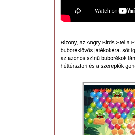
Bizony, az Angry Birds Stella 
buboréklövős játékokéra, sőt i
az azonos színű buborékok lán
héttérsztori és a szereplők go