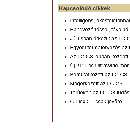
Kapcsolódó cikkek
Intelligens, okostelefonna
Hangvezérléssel, távolból
Júliusban érkezik az LG G
Egyedi formatervezés az 
Az LG G3 jobban kezdett,
Új 21:9-es UltraWide moni
Bemutatkozott az LG G3
Megérkezett az LG G3
Terítéken az LG G3 tudásl
G Flex 2 – csak jövőre