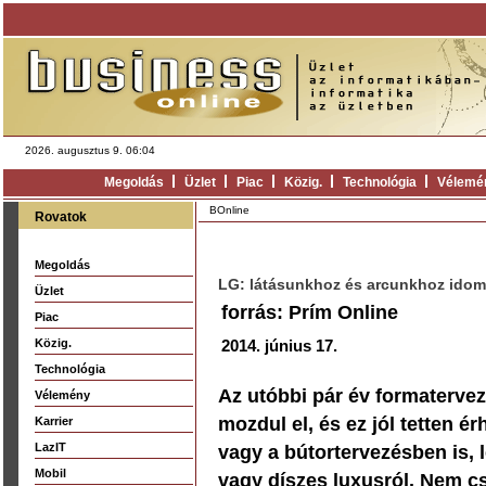
2026. augusztus 9. 06:04
Megoldás
Üzlet
Piac
Közig.
Technológia
Vélemé
BOnline
Rovatok
Megoldás
LG: látásunkhoz és arcunkhoz idomu
Üzlet
forrás: Prím Online
Piac
Közig.
2014. június 17.
Technológia
Az utóbbi pár év formatervez
Vélemény
mozdul el, és ez jól tetten é
Karrier
LazIT
vagy a bútortervezésben is,
Mobil
vagy díszes luxusról. Nem c