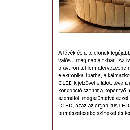
A tévék és a telefonok legújab
valósul meg napjainkban. Az í
bravúron túl formatervezésben 
elektronikai iparba, alkalmazko
OLED kijelzővel ellátott tévé a
koncepció szerint a képernyő 
szemétől, megszűntetve ezzel a
OLED, azaz az organikus LED n
természetesebb színeket és kor