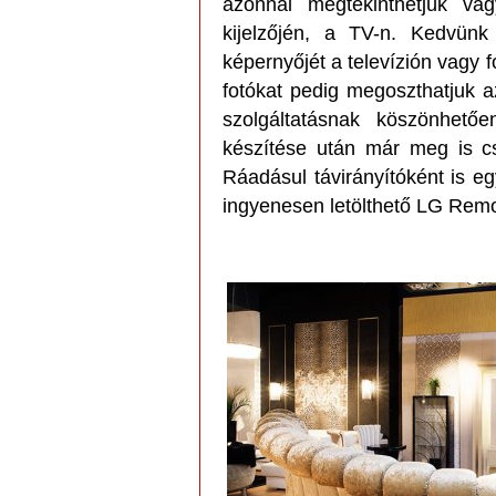
azonnal megtekinthetjük va
kijelzőjén, a TV-n. Kedvünk
képernyőjét a televízión vagy f
fotókat pedig megoszthatjuk a
szolgáltatásnak köszönhető
készítése után már meg is cso
Ráadásul távirányítóként is e
ingyenesen letölthető LG Remo