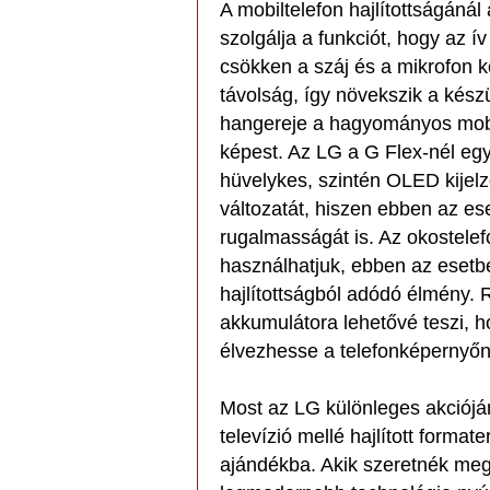
A mobiltelefon hajlítottságánál
szolgálja a funkciót, hogy az ív
csökken a száj és a mikrofon k
távolság, így növekszik a kész
hangereje a hagyományos mob
képest. Az LG a G Flex-nél eg
hüvelykes, szintén OLED kijel
változatát, hiszen ebben az ese
rugalmasságát is. Az okostelefo
használhatjuk, ebben az esetb
hajlítottságból adódó élmény.
akkumulátora lehetővé teszi, h
élvezhesse a telefonképernyőn 
Most az LG különleges akciójá
televízió mellé hajlított forma
ajándékba. Akik szeretnék megt