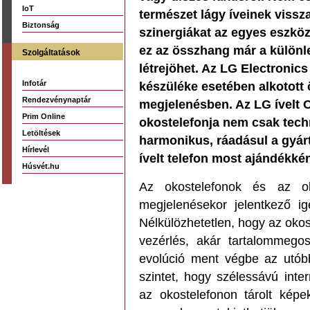
IoT
természet lágy íveinek vissz
Biztonság
szinergiákat az egyes eszkö
ez az összhang már a külön
Szolgáltatások
létrejöhet. Az LG Electronics
Infotár
készüléke esetében alkotott 
Rendezvénynaptár
megjelenésben. Az LG ívelt O
Prim Online
okostelefonja nem csak tech
Letöltések
harmonikus, ráadásul a gyár
Hírlevél
ívelt telefon most ajándékként
Húsvét.hu
Az okostelefonok és az o
megjelenésekor jelentkező i
Nélkülözhetetlen, hogy az ok
vezérlés, akár tartalommego
evolúció ment végbe az utób
szintet, hogy szélessávú inter
az okostelefonon tárolt kép