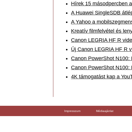
Hírek 15 másodpercben a
A Huawei SingleSDB átlép
A Yahoo a mobilszegmensr
Kreatív filmfelvétel és l
Canon LEGRIA HF R videó
Új Canon LEGRIA HF R vi
Canon PowerShot N100: Fe
Canon PowerShot N100: Fe
4K támogatást kap a You
Impresszum
Médiaajánlat