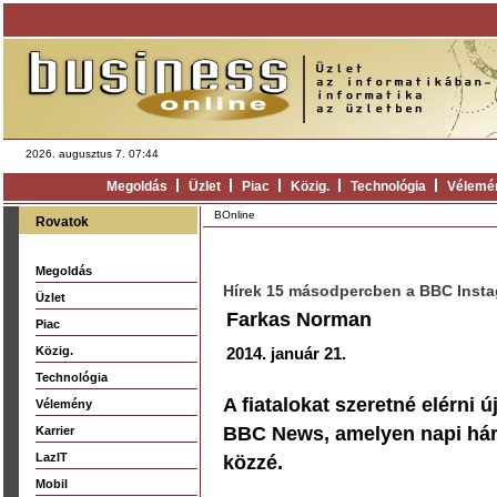
2026. augusztus 7. 07:44
Megoldás
Üzlet
Piac
Közig.
Technológia
Vélemé
BOnline
Rovatok
Megoldás
Hírek 15 másodpercben a BBC Insta
Üzlet
Farkas Norman
Piac
Közig.
2014. január 21.
Technológia
A fiatalokat szeretné elérni ú
Vélemény
BBC News, amelyen napi hár
Karrier
LazIT
közzé.
Mobil