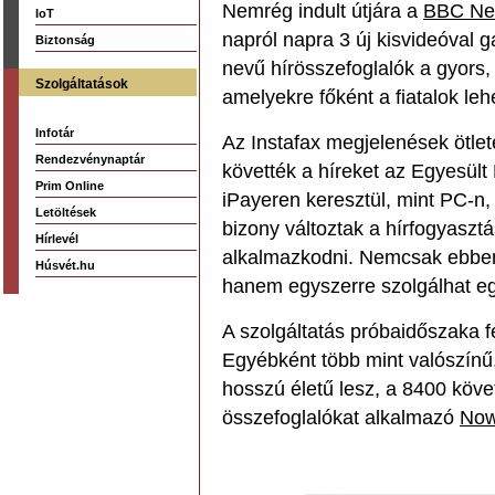
Nemrég indult útjára a
BBC New
IoT
napról napra 3 új kisvideóval 
Biztonság
nevű hírösszefoglalók a gyors,
Szolgáltatások
amelyekre főként a fiatalok le
Infotár
Az Instafax megjelenések ötle
Rendezvénynaptár
követték a híreket az Egyesült
Prim Online
iPayeren keresztül, mint PC-n,
Letöltések
bizony változtak a hírfogyaszt
Hírlevél
alkalmazkodni. Nemcsak ebben 
Húsvét.hu
hanem egyszerre szolgálhat eg
A szolgáltatás próbaidőszaka feb
Egyébként több mint valószínű,
hosszú életű lesz, a 8400 követ
összefoglalókat alkalmazó
Now