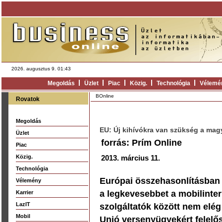
2026. augusztus 9. 01:43
Megoldás
Üzlet
Piac
Közig.
Technológia
Vélemé
BOnline
Rovatok
Megoldás
EU: Új kihívókra van szükség a ma
Üzlet
forrás: Prím Online
Piac
Közig.
2013. március 11.
Technológia
Európai összehasonlításban 
Vélemény
a legkevesebbet a mobilinter
Karrier
LazIT
szolgáltatók között nem elég
Mobil
Unió versenyügyekért felelős