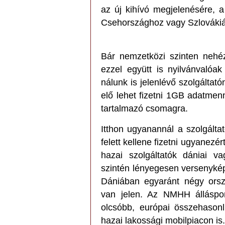
az új kihívó megjelenésére, a
Csehországhoz vagy Szlováki
Bár nemzetközi szinten nehé
ezzel együtt is nyilvánvalóa
nálunk is jelenlévő szolgáltat
elő lehet fizetni 1GB adatmen
tartalmazó csomagra.
Itthon ugyanannál a szolgáltat
felett kellene fizetni ugyanezér
hazai szolgáltatók dániai vag
szintén lényegesen versenyké
Dániában egyaránt négy orszá
van jelen. Az NMHH álláspon
olcsóbb, európai összehasonl
hazai lakossági mobilpiacon is.