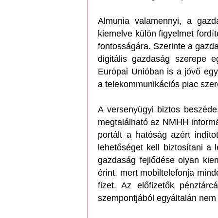
Almunia valamennyi, a gazda
kiemelve külön figyelmet fordí
fontosságára. Szerinte a gazd
digitális gazdaság szerepe e
Európai Unióban is a jövő egy
a telekommunikációs piac szere
A versenyügyi biztos beszéde,
megtalálható az NMHH informác
portált a hatóság azért indít
lehetőséget kell biztosítani a
gazdaság fejlődése olyan kie
érint, mert mobiltelefonja min
fizet. Az előfizetők pénztár
szempontjából egyáltalán nem