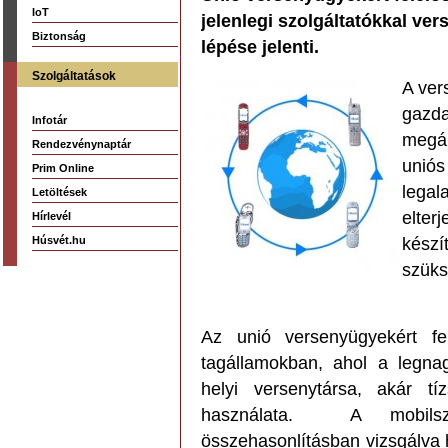
IoT
jelenlegi szolgáltatókkal ver
Biztonság
lépése jelenti.
Szolgáltatások
A ver
gazda
Infotár
megál
Rendezvénynaptár
uniós
Prim Online
legal
Letöltések
elterj
Hírlevél
Húsvét.hu
készít
szüks
Az unió versenyügyekért f
tagállamokban, ahol a legna
helyi versenytársa, akár tí
használata. A mobilszol
összehasonlításban vizsgálva