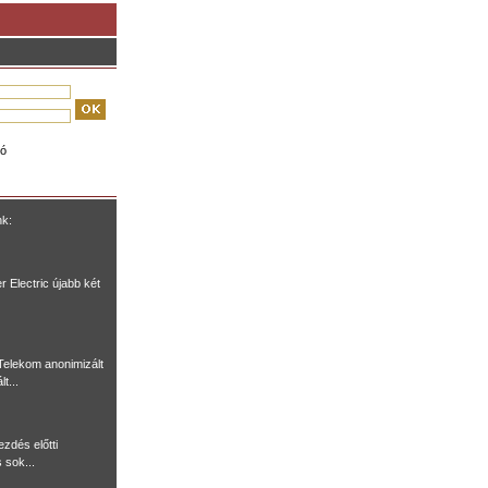
ió
nk:
r Electric újabb két
Telekom anonimizált
t...
ezdés előtti
 sok...