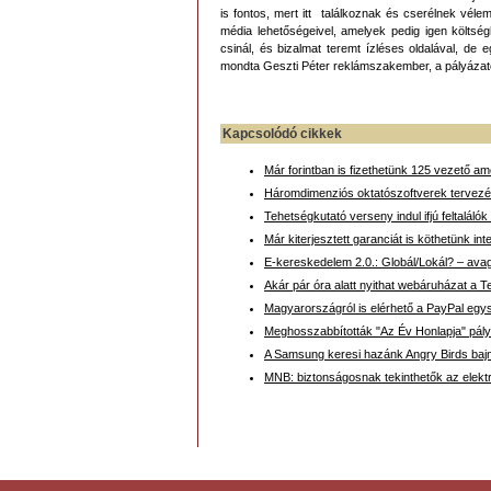
is fontos, mert itt találkoznak és cserélnek vé
média lehetőségeivel, amelyek pedig igen költ
csinál, és bizalmat teremt ízléses oldalával, de 
mondta Geszti Péter reklámszakember, a pályázatoka
Kapcsolódó cikkek
Már forintban is fizethetünk 125 vezető a
Háromdimenziós oktatószoftverek tervezés
Tehetségkutató verseny indul ifjú feltalál
Már kiterjesztett garanciát is köthetünk in
E-kereskedelem 2.0.: Globál/Lokál? – ava
Akár pár óra alatt nyithat webáruházat a
Magyarországról is elérhető a PayPal egysz
Meghosszabbították "Az Év Honlapja" pály
A Samsung keresi hazánk Angry Birds baj
MNB: biztonságosnak tekinthetők az elekt