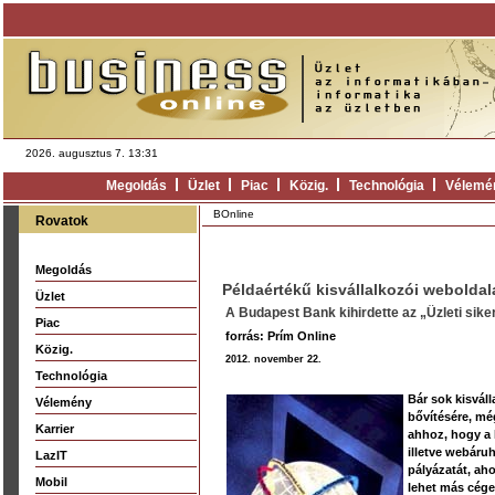
2026. augusztus 7. 13:31
Megoldás
Üzlet
Piac
Közig.
Technológia
Vélemé
BOnline
Rovatok
Megoldás
Példaértékű kisvállalkozói weboldal
Üzlet
A Budapest Bank kihirdette az „Üzleti siker
Piac
forrás: Prím Online
Közig.
2012. november 22.
Technológia
Bár sok kisváll
Vélemény
bővítésére, mé
Karrier
ahhoz, hogy a 
illetve webáru
LazIT
pályázatát, ah
Mobil
lehet más cége