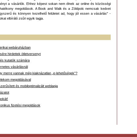
leményt a vásárlók. Ehhez képest sokan nem élnek az online és közösségi
séghatékony megoldások. A Book and Walk és a Zöldpolc nemcsak kedvet
egyszerű és könnyen kezelhető felületet ad, hogy jól essen a vásárlás" -
t elbíráló zsűri egyik tagja.
merikai webáruházban
ére hirdettek ötletversenyt
ók és kutatók számára
ternetes vásárlásnál
gy merre vannak még kiaknázatlan „e-lehetőségek”?
 Telekom megoldásával
erűsített és mobiloptimalizált weblapja
ázatot
nokát!
ronikus fizetési megoldások