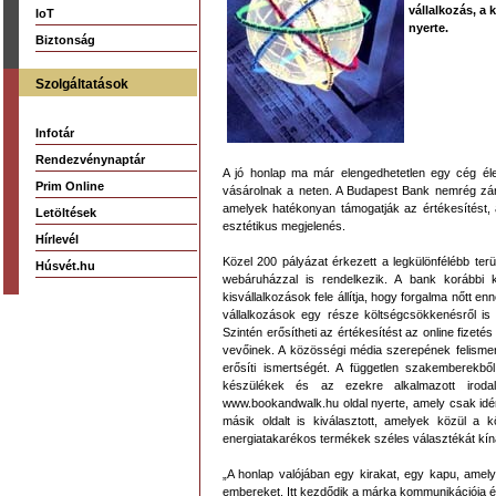
vállalkozás, a
IoT
nyerte.
Biztonság
Szolgáltatások
Infotár
Rendezvénynaptár
A jó honlap ma már elengedhetetlen egy cég éle
Prim Online
vásárolnak a neten. A Budapest Bank nemrég zárul
amelyek hatékonyan támogatják az értékesítést, a
Letöltések
esztétikus megjelenés.
Hírlevél
Közel 200 pályázat érkezett a legkülönfélébb ter
Húsvét.hu
webáruházzal is rendelkezik. A bank korábbi 
kisvállalkozások fele állítja, hogy forgalma nőtt
vállalkozások egy része költségcsökkenésről is
Szintén erősítheti az értékesítést az online fizet
vevőinek. A közösségi média szerepének felismer
erősíti ismertségét. A független szakemberekb
készülékek és az ezekre alkalmazott irodal
www.bookandwalk.hu oldal nyerte, amely csak idén 
másik oldalt is kiválasztott, amelyek közül 
energiatakarékos termékek széles választékát kíná
„A honlap valójában egy kirakat, egy kapu, amel
embereket. Itt kezdődik a márka kommunikációja és