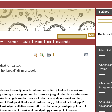
Belépés
Regisztrác
ny
Karrier
LazIT
Mobil
IoT
Biztonság
Friss hírei
akat díjaztak
A Schneide
üzeme...
 honlappal” díj nyerteseit
A Magyar 
és aggregál
alkozás használja már tudatosan az online jelenlétet a vevői kör
g mindig szükség van ösztönzőkre és jó gyakorlatok bemutatására
kisebb cégek körében széles körben elterjedjen a saját weblap,
Az iskolak
ház. A Budapest Bank ezért hirdette meg „Üzleti siker honlappal”
bevásárlás
ol sok olyan vállalkozás mutatkozott be, amely honlapja példaértékű
k számára is. A zsűri szakmai díját egy e-könyveket árusító