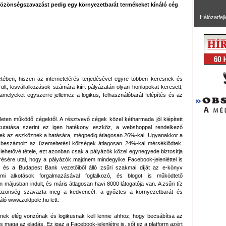
 közönségszavazást pedig egy környezetbarát termékeket kínáló cég
Hálózatfej
tében, hiszen az internetelérés terjedésével egyre többen keresnek és
t, kisvállalkozások számára kiírt pályázatán olyan honlapokat keresett,
melyeket egyszerre jellemez a logikus, felhasználóbarát felépítés és az
ületen működő cégektől. A résztvevő cégek közel kétharmada jól kiépített
kutatása szerint ez igen hatékony eszköz, a webshoppal rendelkező
 ennek az eszköznek a hatására, mégpedig átlagosan 26%-kal. Ugyanakkor a
 beszámolt: az üzemeltetési költségek átlagosan 24%-kal mérséklődtek.
és lehetővé tétele, ezt azonban csak a pályázók közel egynegyede biztosítja
ésére utal, hogy a pályázók majdnem mindegyike Facebook-jelenléttel is
ől és a Budapest Bank vezetőiből álló zsűri szakmai díját az e-könyv
mi alkotások forgalmazásával foglalkozó, és blogot is működtető
májusban indult, és máris átlagosan havi 8000 látogatója van. A zsűri tíz
a közönség szavazta meg a kedvencét: a győztes a környezetbarát és
ló www.zoldpolc.hu lett.
ynek elég vonzónak és logikusnak kell lennie ahhoz, hogy becsábítsa az
 maga az eladás. Ez igaz a Facebook-jelenlétre is, sőt ez a platform azért