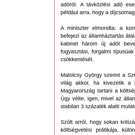
adóról. A távközlési adó ese
például arra, hogy a díjcsomag
A miniszter elmondta: a kor
befejezi az államháztartás átal
kabinet három új adót beve
fogyasztási, forgalmi típusúa
csökkentését.
Matolcsy György szerint a Szé
világ akkor, ha kivezetik a
Magyarország tartani a költség
Úgy vélte, igen, mivel az álla
stabilan 3 százalék alatti muta
Szólt arról, hogy sokan kritiz
költségvetési politikája, k