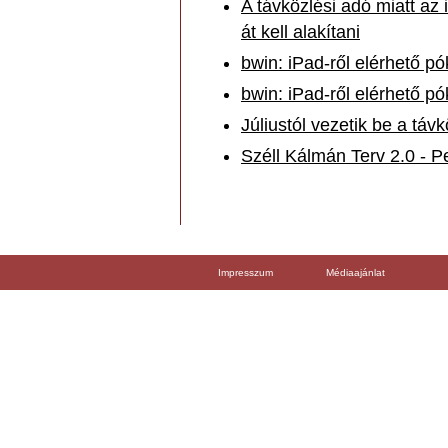
A távközlési adó miatt az 
át kell alakítani
bwin: iPad-ről elérhető p
bwin: iPad-ről elérhető p
Júliustól vezetik be a távk
Széll Kálmán Terv 2.0 - P
Impresszum
Médiaajánlat