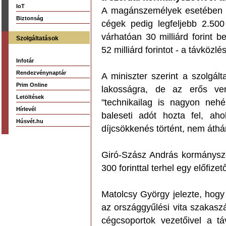
IoT
A magánszemélyek esetében a
Biztonság
cégek pedig legfeljebb 2.500
várhatóan 30 milliárd forint b
Szolgáltatások
52 milliárd forintot - a távközl
Infotár
Rendezvénynaptár
A miniszter szerint a szolgál
Prim Online
lakosságra, de az erős ver
Letöltések
"technikailag is nagyon neh
Hírlevél
baleseti adót hozta fel, aho
Húsvét.hu
díjcsökkenés történt, nem áthár
Giró-Szász András kormányszó
300 forinttal terhel egy előfizető
Matolcsy György jelezte, hogy
az országgyűlési vita szakaszá
cégcsoportok vezetőivel a távk