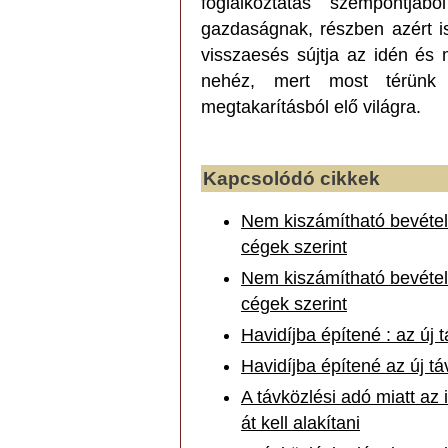
foglalkoztatás szempontj
gazdaságnak, részben azért is
visszaesés sújtja az idén és m
nehéz, mert most térünk 
megtakarításból elő világra.
Kapcsolódó cikkek
Nem kiszámítható bevételi
cégek szerint
Nem kiszámítható bevételi
cégek szerint
Havidíjba építené : az új 
Havidíjba építené az új tá
A távközlési adó miatt az 
át kell alakítani