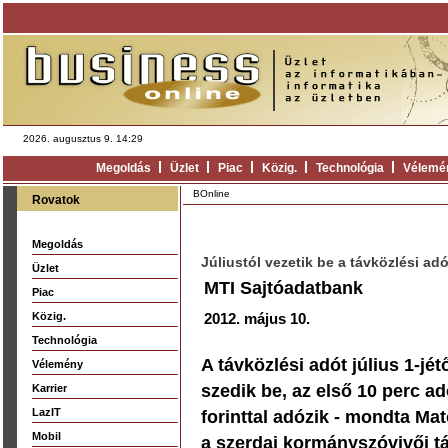
2026. augusztus 9. 14:29
Megoldás
Üzlet
Piac
Közig.
Technológia
Vélemé
BOnline
Rovatok
Megoldás
Júliustól vezetik be a távközlési adó
Üzlet
MTI Sajtóadatbank
Piac
Közig.
2012. május 10.
Technológia
A távközlési adót július 1-jé
Vélemény
szedik be, az első 10 perc a
Karrier
LazIT
forinttal adózik - mondta M
Mobil
a szerdai kormányszóvivői t