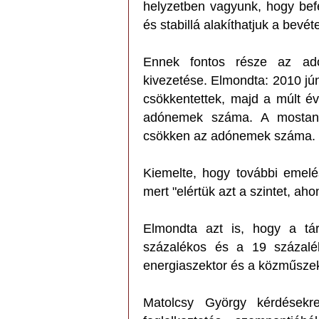
helyzetben vagyunk, hogy befe
és stabillá alakíthatjuk a bevét
Ennek fontos része az adó
kivezetése. Elmondta: 2010 jú
csökkentettek, majd a múlt év
adónemek száma. A mostani
csökken az adónemek száma.
Kiemelte, hogy további emel
mert "elértük azt a szintet, a
Elmondta azt is, hogy a tá
százalékos és a 19 százalé
energiaszektor és a közműsze
Matolcsy György kérdésekr