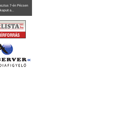
usztus 7-én Pécsen
kapuit a...