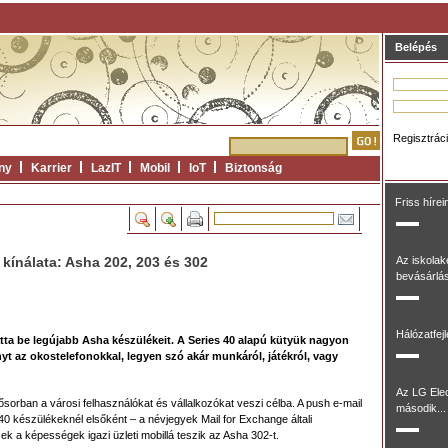
Belépés
Regisztrác
ny
Karrier
LazIT
Mobil
IoT
Biztonság
Friss hírei
 kínálata: Asha 202, 203 és 302
Az iskolak
bevásárlás
Hálózatfej
ta be legújabb Asha készülékeit. A Series 40 alapú kütyük nagyon
yt az okostelefonokkal, legyen szó akár munkáról, játékról, vagy
Az LG Ele
orban a városi felhasználókat és vállalkozókat veszi célba. A push e-mail
második...
 40 készülékeknél elsőként – a névjegyek Mail for Exchange általi
k a képességek igazi üzleti mobillá teszik az Asha 302-t.