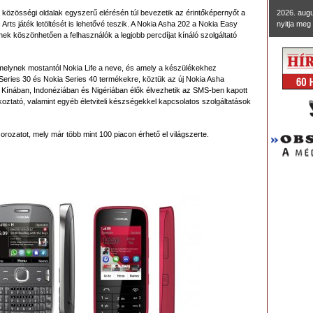
közösségi oldalak egyszerű elérésén túl bevezetik az érintőképernyőt a
2026. aug
rts játék letöltését is lehetővé teszik. A Nokia Asha 202 a Nokia Easy
nyitja meg 
ek köszönhetően a felhasználók a legjobb percdíjat kínáló szolgáltató
t, melynek mostantól Nokia Life a neve, és amely a készülékekhez
a Series 30 és Nokia Series 40 termékekre, köztük az új Nokia Asha
 Kínában, Indonéziában és Nigériában élők élvezhetik az SMS-ben kapott
ztató, valamint egyéb életviteli készségekkel kapcsolatos szolgáltatások
rozatot, mely már több mint 100 piacon érhető el világszerte.