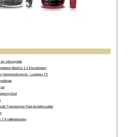
b és vékonyabb
egjelent MeeGo 1.2 frissítésben
er hangrendszerrel - Lumigon T2
Indiának
ral
képernyővel
a
sülő Transformer Pad termékcsalád
on
7,8 milliméterben