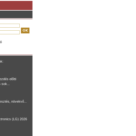
ió
nk:
ezdés előtti
 sok...
lesztés, növekvő...
ctronics (LG) 2026