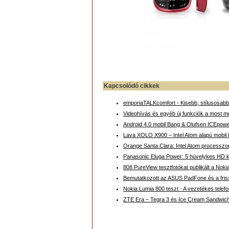
Kapcsolódó cikkek
emporiaTALKcomfort - Kisebb, stílusosab
Videohívás és egyéb új funkciók a most m
Android 4.0 mobil Bang & Olufsen ICEpow
Lava XOLO X900 – Intel Atom alapú mobil 
Orange Santa Clara: Intel Atom processzor
Panasonic Eluga Power: 5 hüvelykes HD 
808 PureView tesztfotókat publikált a Noki
Bemutatkozott az ASUS PadFone és a fris
Nokia Lumia 800 teszt - A vezetékes telef
ZTE Era – Tegra 3 és Ice Cream Sandwich 