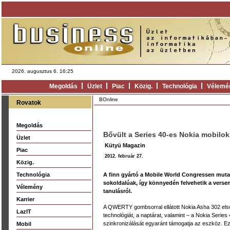
2026. augusztus 6. 16:25
Megoldás
Üzlet
Piac
Közig.
Technológia
Vélemé
BOnline
Rovatok
Megoldás
Bővült a Series 40-es Nokia mobilok
Üzlet
Kütyü Magazin
Piac
2012. február 27.
Közig.
Technológia
A finn gyártó a Mobile World Congressen mutat
sokoldalúak, így könnyedén felvehetik a versen
Vélemény
tanulásról.
Karrier
A QWERTY gombsorral ellátott Nokia Asha 302 elsős
LazIT
technológiát, a naptárat, valamint – a Nokia Series
szinkronizálását egyaránt támogatja az eszköz. Eze
Mobil