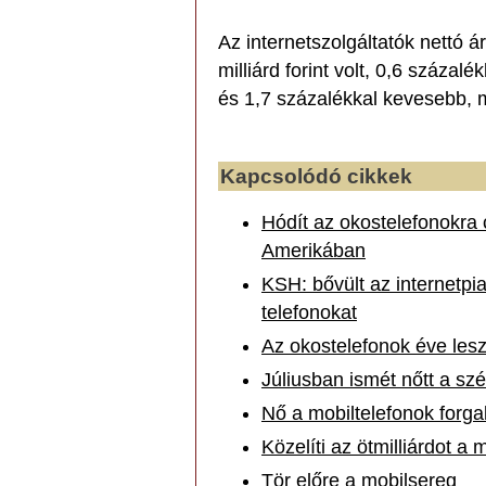
Az internetszolgáltatók nettó
milliárd forint volt, 0,6 száza
és 1,7 százalékkal kevesebb, 
Kapcsolódó cikkek
Hódít az okostelefonokra 
Amerikában
KSH: bővült az internetp
telefonokat
Az okostelefonok éve les
Júliusban ismét nőtt a szé
Nő a mobiltelefonok forg
Közelíti az ötmilliárdot a
Tör előre a mobilsereg