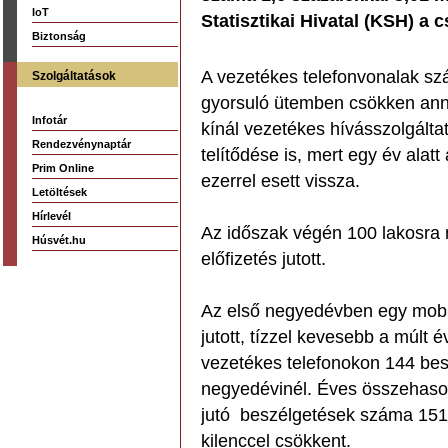
IoT
Statisztikai Hivatal (KSH) a 
Biztonság
A vezetékes telefonvonalak s
Szolgáltatások
gyorsuló ütemben csökken anna
Infotár
kínál vezetékes hívásszolgálta
Rendezvénynaptár
telítődése is, mert egy év alat
Prim Online
ezerrel esett vissza.
Letöltések
Hírlevél
Az időszak végén 100 lakosra 
Húsvét.hu
előfizetés jutott.
Az első negyedévben egy mobil
jutott, tízzel kevesebb a múlt
vezetékes telefonokon 144 besz
negyedévinél. Éves összehason
jutó beszélgetések száma 151-
kilenccel csökkent.