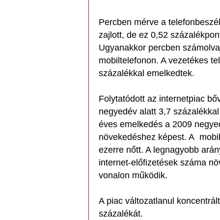
Percben mérve a telefonbeszél
zajlott, de ez 0,52 százalékpo
Ugyanakkor percben számolva 
mobiltelefonon. A vezetékes t
százalékkal emelkedtek.
Folytatódott az internetpiac bő
negyedév alatt 3,7 százalékkal
éves emelkedés a 2009 negyedi
növekedéshez képest. A mobil i
ezerre nőtt. A legnagyobb arán
internet-előfizetések száma növ
vonalon működik.
A piac változatlanul koncentrált
százalékát.