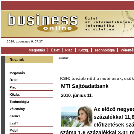
2026. augusztus 6. 07:37
Megoldás
Üzlet
Piac
Közig.
Technológia
Vélemé
BOnline
Rovatok
Megoldás
KSH: tovább nőtt a mobilosok, csö
Üzlet
MTI Sajtóadatbank
Piac
Közig.
2010. június 11.
Technológia
Az előző negye
Vélemény
százalékkal 11,8
Karrier
LazIT
előfizetések sz
Mobil
száma 1,6 százalékkal 3,01 mi