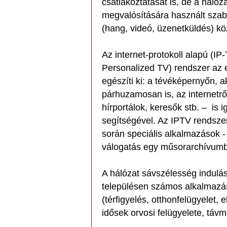
csatlakoztatását is, de a háló
megvalósítására használt sza
(hang, videó, üzenetküldés) köz
Az internet-protokoll alapú (I
Personalized TV) rendszer az e
egészíti ki: a tévéképernyőn, 
párhuzamosan is, az internetrő
hírportálok, keresők stb. – is 
segítségével. Az IPTV rendsze
során speciális alkalmazások - 
válogatás egy műsorarchívumbó
A hálózat sávszélesség indulásk
településen számos alkalmazás
(térfigyelés, otthonfelügyelet, 
idősek orvosi felügyelete, távm