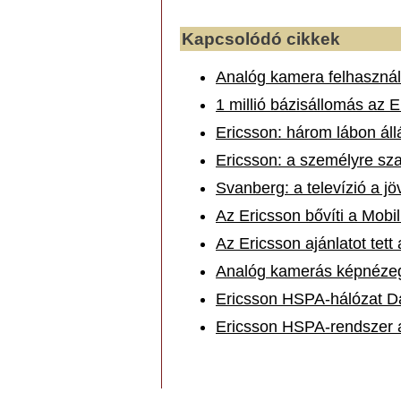
Kapcsolódó cikkek
Analóg kamera felhasználói
1 millió bázisállomás az E
Ericsson: három lábon állá
Ericsson: a személyre szab
Svanberg: a televízió a jö
Az Ericsson bővíti a Mobi
Az Ericsson ajánlatot tett
Analóg kamerás képnézege
Ericsson HSPA-hálózat D
Ericsson HSPA-rendszer 