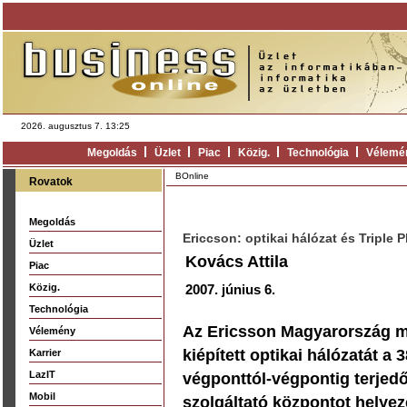
2026. augusztus 7. 13:25
Megoldás
Üzlet
Piac
Közig.
Technológia
Vélemé
BOnline
Rovatok
Megoldás
Ericcson: optikai hálózat és Triple
Üzlet
Kovács Attila
Piac
Közig.
2007. június 6.
Technológia
Az Ericsson Magyarország ma
Vélemény
kiépített optikai hálózatát a
Karrier
LazIT
végponttól-végpontig terjedő 
Mobil
szolgáltató központot helye