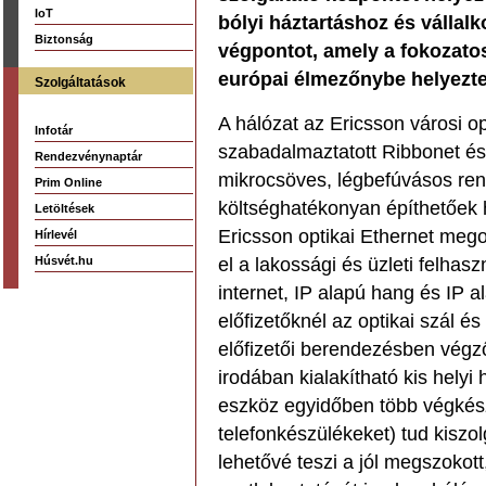
IoT
bólyi háztartáshoz és vállalk
Biztonság
végpontot, amely a fokozatos 
európai élmezőnybe helyezte
Szolgáltatások
A hálózat az Ericsson városi opt
Infotár
szabadalmaztatott Ribbonet és 
Rendezvénynaptár
mikrocsöves, légbefúvásos ren
Prim Online
költséghatékonyan építhetőek há
Letöltések
Ericsson optikai Ethernet mego
Hírlevél
Húsvét.hu
el a lakossági és üzleti felha
internet, IP alapú hang és IP al
előfizetőknél az optikai szál és
előfizetői berendezésben vég
irodában kialakítható kis helyi
eszköz egyidőben több végkész
telefonkészülékeket) tud kiszol
lehetővé teszi a jól megszokott