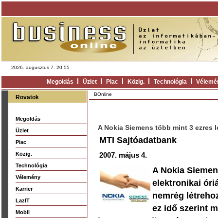
2026. augusztus 7. 20:55
Megoldás
Üzlet
Piac
Közig.
Technológia
Vélemé
BOnline
Rovatok
Megoldás
A Nokia Siemens több mint 3 ezres l
Üzlet
MTI Sajtóadatbank
Piac
Közig.
2007. május 4.
Technológia
A Nokia Siemens
Vélemény
elektronikai óri
Karrier
nemrég létrehoz
LazIT
ez idő szerint m
Mobil