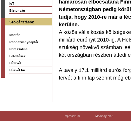
hamarosan elbocsátana Finn
IoT
Németországban pedig körülbe
Biztonság
tudja, hogy 2010-re már a lét
Szolgáltatások
kerülne.
A közös vállalkozás költségeke
Infotár
milliárd eurónyit 2010-ig. A He
Rendezvénynaptár
szükség növekvő számban leépí
Prim Online
két országban részben átfedi 
Letöltések
Hírlevél
A tavaly 17,1 milliárd eurós forg
Húsvét.hu
tervét a finn lap szerint még 
Impresszum
Médiaajánlat