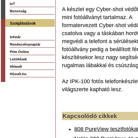
IoT
A készlet egy Cyber-shot védő
Biztonság
mini fotóállványt tartalmaz. A
Szolgáltatások
formatervezett Cyber-shot véd
csatolva vagy a táskában hord
Infotár
megvédi a telefont a sérülésekt
Rendezvénynaptár
fotóállvány pedig a beállított 
Prim Online
készítésekor lesz nagy segítség
Letöltések
rugalmas lábakkal és csúszásgát
Hírlevél
Húsvét.hu
Az IPK-100 fotós telefonkészl
világszerte kapható lesz.
Kapcsolódó cikkek
808 PureView tesztfotókat