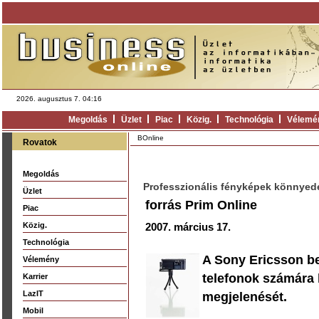
2026. augusztus 7. 04:16
Megoldás
Üzlet
Piac
Közig.
Technológia
Vélemé
BOnline
Rovatok
Megoldás
Professzionális fényképek könnyedé
Üzlet
forrás Prim Online
Piac
Közig.
2007. március 17.
Technológia
A Sony Ericsson be
Vélemény
telefonok számára k
Karrier
LazIT
megjelenését.
Mobil