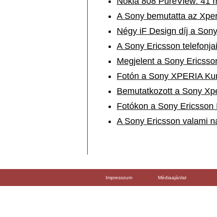
Nokia 808 PureView: 41 
A Sony bemutatta az Xper
Négy iF Design díj a Sony
A Sony Ericsson telefonjai
Megjelent a Sony Ericsso
Fotón a Sony XPERIA Ku
Bemutatkozott a Sony Xpe
Fotókon a Sony Ericsson
A Sony Ericsson valami n
Impresszum
Médiaajánlat