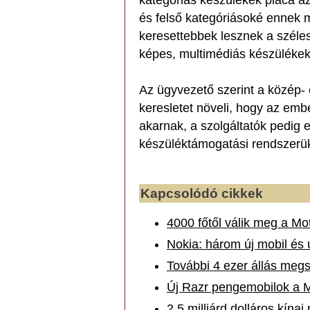
kategóriás készülékek piaca a
és felső kategóriásoké ennek 
keresettebbek lesznek a széle
képes, multimédiás készülékek
Az ügyvezető szerint a közép- é
keresletet növeli, hogy az emb
akarnak, a szolgáltatók pedig 
készüléktámogatási rendszerük
Kapcsolódó cikkek
4000 főtől válik meg a Mo
Nokia: három új mobil és 
További 4 ezer állás megs
Új Razr pengemobilok a M
2,5 milliárd dolláros kína