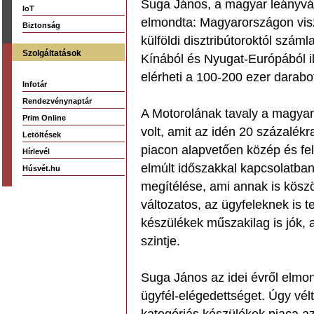
Suga János, a magyar leányvál
IoT
elmondta: Magyarországon visz
Biztonság
külföldi disztribútoroktól szám
Szolgáltatások
Kínából és Nyugat-Európából il
elérheti a 100-200 ezer darabo
Infotár
Rendezvénynaptár
A Motorolának tavaly a magyar
Prim Online
volt, amit az idén 20 százalék
Letöltések
piacon alapvetően közép és fel
Hírlevél
elmúlt időszakkal kapcsolatba
Húsvét.hu
megítélése, ami annak is köszö
változatos, az ügyfeleknek is te
készülékek műszakilag is jók,
szintje.
Suga János az idei évről elmon
ügyfél-elégedettséget. Úgy vél