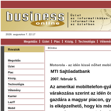
2026. augusztus 7. 22:17
Megoldás
Üzlet
Piac
Közig.
Technológia
Vélemé
BOnline
Rovatok
Megoldás
Motorola - az idén kissé nőhet mobi
Üzlet
MTI Sajtóadatbank
Piac
Közig.
2007. február 5.
Technológia
Az amerikai mobiltelefon-gyá
Vélemény
várakozása szerint az idén ös
Karrier
gazdára a magyar piacon, gya
LazIT
is elképzelhető, hogy kis mé
Mobil