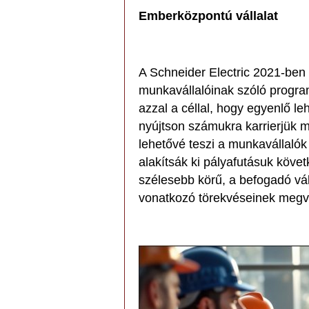
Emberközpontú vállalat
A Schneider Electric 2021-ben i
munkavállalóinak szóló program
azzal a céllal, hogy egyenlő l
nyújtson számukra karrierjük
lehetővé teszi a munkavállaló
alakítsák ki pályafutásuk köve
szélesebb körű, a befogadó váll
vonatkozó törekvéseinek megv