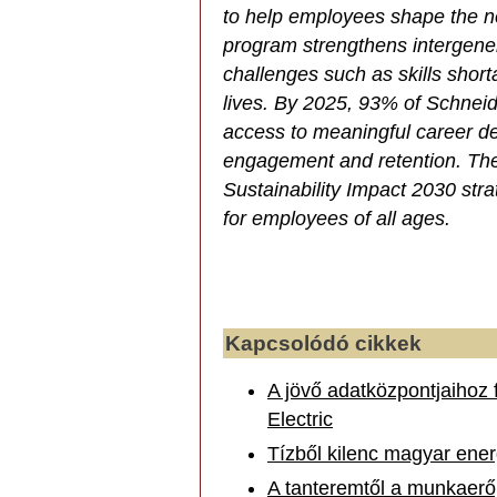
to help employees shape the ne
program strengthens intergener
challenges such as skills shor
lives. By 2025, 93% of Schneid
access to meaningful career de
engagement and retention. The i
Sustainability Impact 2030 str
for employees of all ages.
Kapcsolódó cikkek
A jövő adatközpontjaihoz f
Electric
Tízből kilenc magyar ener
A tanteremtől a munkaerőp