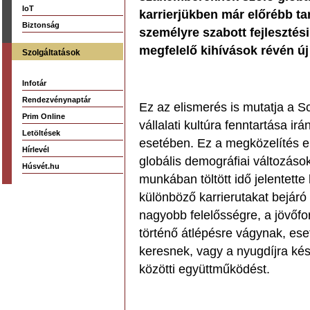
IoT
karrierjükben már előrébb t
Biztonság
személyre szabott fejlesztés
megfelelő kihívások révén új
Szolgáltatások
Infotár
Rendezvénynaptár
Ez az elismerés is mutatja a Sc
Prim Online
vállalati kultúra fenntartása i
Letöltések
esetében. Ez a megközelítés e
Hírlevél
globális demográfiai változás
Húsvét.hu
munkában töltött idő jelentett
különböző karrierutakat bejáró
nagyobb felelősségre, a jövőf
történő átlépésre vágynak, es
keresnek, vagy a nyugdíjra kés
közötti együttműködést.