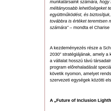
munkatársaink számára, hogy f
méltányosabb lehetőségeket ter
együttműködést, és biztosítjuk
továbbra is értéket teremtsen 
számára”
– mondta el Charise 
A kezdeményezés része a Schnei
2030” stratégiájának, amely a
a vállalat hosszú távú társadal
program előrehaladását speciál
követik nyomon, amelyet rends
szervezeti egységek közötti 
A „Future of Inclusion Lig