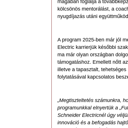
magában foglalja a továbbképz
kölcsönös mentorálást, a coach
nyugdíjazás utáni együttműkö
A program 2025-ben már jól m
Electric karrierjük későbbi sz
ma már olyan országban dolgozi
támogatáshoz. Emellett nőtt az
illetve a tapasztalt, tehetség
folytatásával kapcsolatos bes
„Megtiszteltetés számunkra, h
programunkkal elnyertük a „Fut
Schneider Electricnél úgy vélj
innováció és a befogadás hajtó