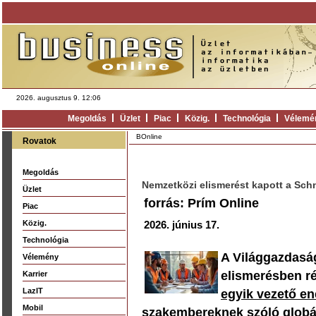
2026. augusztus 9. 12:06
Megoldás
Üzlet
Piac
Közig.
Technológia
Vélemé
BOnline
Rovatok
Megoldás
Nemzetközi elismerést kapott a Schn
Üzlet
forrás: Prím Online
Piac
Közig.
2026. június 17.
Technológia
A Világgazdasá
Vélemény
elismerésben ré
Karrier
LazIT
egyik vezető en
Mobil
szakembereknek szóló globá