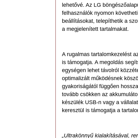
lehetővé. Az LG böngészőalapú 
felhasználók nyomon követhetik
beállításokat, telepíthetik a szo
a megjelenített tartalmakat.
A rugalmas tartalomkezelést a
is támogatja. A megoldás segí
egységen lehet távolról közzét
optimalizált működésnek köszön
gyakoriságától függően hosszab
tovább csökken az akkumulátor
készülék USB-n vagy a vállala
keresztül is támogatja a tartalo
„Ultrakönnyű kialakításával, r