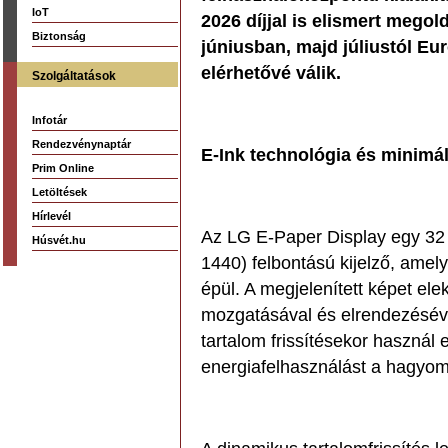
IoT
2026 díjjal is elismert mego
Biztonság
júniusban, majd júliustól E
elérhetővé válik.
Szolgáltatások
Infotár
Rendezvénynaptár
E-Ink technológia és minimá
Prim Online
Letöltések
Hírlevél
Az LG E-Paper Display egy 32
Húsvét.hu
1440) felbontású kijelző, amely
épül. A megjelenített képet ele
mozgatásával és elrendezésével
tartalom frissítésekor használ 
energiafelhasználást a hagyomá