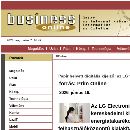
2026. augusztus 7. 16:42
Megoldás
Üzlet
Piac
Közig.
Technológia
Vélemé
BOnline
Rovatok
Megoldás
Papír helyett digitális kijelző: az L
Üzlet
forrás: Prím Online
Piac
Közig.
2026. június 16.
Technológia
Az LG Electroni
Vélemény
kereskedelmi ki
Karrier
LazIT
energiatakaréko
Mobil
felhasználóközpontú kialakí