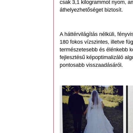
csak 3,1 kilogrammot nyom, am
áthelyezhetőséget biztosít.
A háttérvilágítás nélküli, fén
180 fokos vízszintes, illetve fü
természetesebb és élénkebb k
fejlesztésű képoptimalizáló al
pontosabb visszaadásáról.