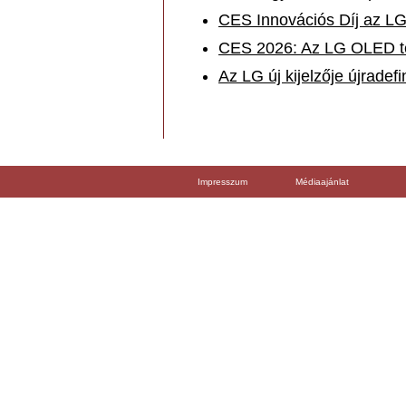
CES Innovációs Díj az LG-
CES 2026: Az LG OLED té
Az LG új kijelzője újradefi
Impresszum
Médiaajánlat