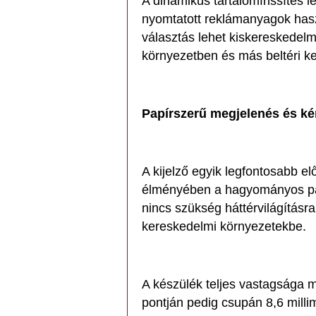
A dinamikus tartalomfrissítés 
nyomtatott reklámanyagok hasz
választás lehet kiskereskedelm
környezetben és más beltéri k
Papírszerű megjelenés és k
A kijelző egyik legfontosabb e
élményében a hagyományos pap
nincs szükség háttérvilágításr
kereskedelmi környezetekbe.
A készülék teljes vastagsága 
pontján pedig csupán 8,6 millim