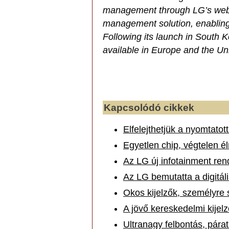
management through LG’s web
management solution, enabling e
Following its launch in South 
available in Europe and the Uni
Kapcsolódó cikkek
Elfelejthetjük a nyomtatot
Egyetlen chip, végtelen él
Az LG új infotainment ren
Az LG bemutatta a digitál
Okos kijelzők, személyre
A jövő kereskedelmi kije
Ultranagy felbontás, pár