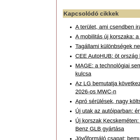
Kapcsolódó cikkek
A terület, ami csendben ir
A mobilitás új korszaka:
Tagállami különbségek ne
CEE AutoHUB: öt ország kö
MAGE: a technológiai se
kulcsa
Az LG bemutatja következ
2026-os MWC-n
Apró sérülések, nagy költ
Új utak az autóiparban: é
Új korszak Kecskeméten: 
Benz GLB gyártása
Jövőformáló csapat: bem