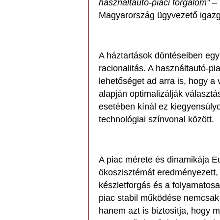
használtautó-piaci forgalom”
– 
Magyarország ügyvezető igazg
A háztartások döntéseiben egy
racionalitás. A használtautó-p
lehetőséget ad arra is, hogy a v
alapján optimalizálják válasz
esetében kínál ez kiegyensúly
technológiai színvonal között.
A piac mérete és dinamikája E
ökoszisztémát eredményezett,
készletforgás és a folyamatos
piac stabil működése nemcsak 
hanem azt is biztosítja, hogy 