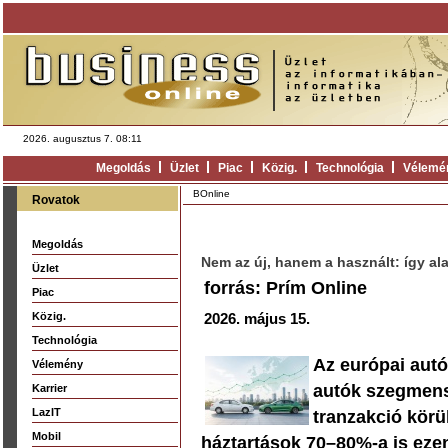
2026. augusztus 7. 08:11
Megoldás
Üzlet
Piac
Közig.
Technológia
Vélemé
BOnline
Rovatok
Megoldás
Nem az új, hanem a használt: így ala
Üzlet
forrás: Prím Online
Piac
Közig.
2026. május 15.
Technológia
Az európai aut
Vélemény
autók szegmens
Karrier
LazIT
tranzakció körü
Mobil
háztartások 70–80%-a is ezen