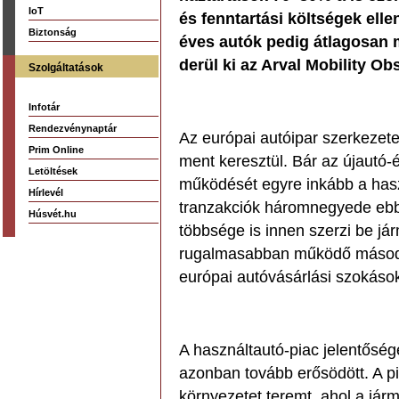
IoT
és fenntartási költségek elle
Biztonság
éves autók pedig átlagosan m
derül ki az Arval Mobility O
Szolgáltatások
Infotár
Rendezvénynaptár
Az európai autóipar szerkezet
Prim Online
ment keresztül. Bár az újautó-ér
Letöltések
működését egyre inkább a has
Hírlevél
tranzakciók háromnegyede ebbe
Húsvét.hu
többsége is innen szerzi be j
rugalmasabban működő másodla
európai autóvásárlási szokáso
A használtautó-piac jelentősé
azonban tovább erősödött. A p
környezetet teremt, ahol a járm