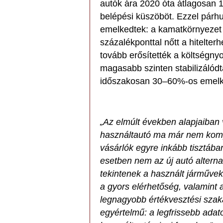
autók ára 2020 óta átlagosan 
belépési küszöböt. Ezzel párhu
emelkedtek: a kamatkörnyezet 
százalékponttal nőtt a hitelter
tovább erősítették a költség
magasabb szinten stabilizálódta
időszakosan 30–60%-os emelke
„Az elmúlt években alapjaiban 
használtautó ma már nem kom
vásárlók egyre inkább tisztáb
esetben nem az új autó altern
tekintenek a használt járművek
a gyors elérhetőség, valamint 
legnagyobb értékvesztési szak
egyértelmű: a legfrissebb adat