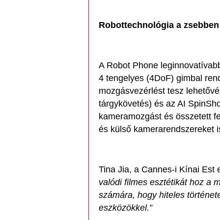
Robottechnológia a zsebben
A Robot Phone leginnovatívabb
4 tengelyes (4DoF) gimbal ren
mozgásvezérlést tesz lehetővé.
tárgykövetés) és az AI SpinSho
kameramozgást és összetett fel
és külső kamerarendszereket is
Tina Jia, a Cannes-i Kínai Est 
valódi filmes esztétikát hoz a 
számára, hogy hiteles történet
eszközökkel.”