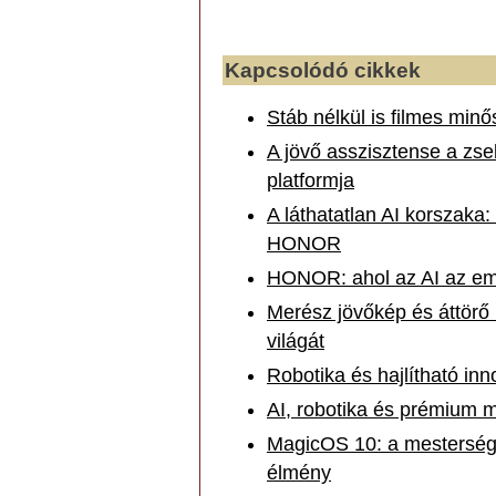
Kapcsolódó cikkek
Stáb nélkül is filmes min
A jövő asszisztense a zs
platformja
A láthatatlan AI korszaka:
HONOR
HONOR: ahol az AI az embe
Merész jövőkép és áttörő
világát
Robotika és hajlítható 
AI, robotika és prémium
MagicOS 10: a mesterséges
élmény