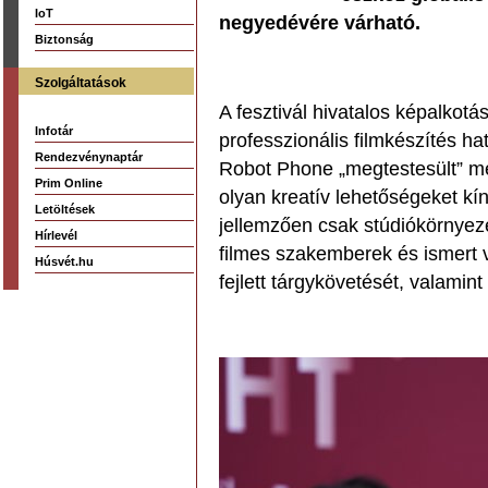
IoT
negyedévére várható.
Biztonság
Szolgáltatások
A fesztivál hivatalos képalkot
Infotár
professzionális filmkészítés ha
Rendezvénynaptár
Robot Phone „megtestesült” me
Prim Online
olyan kreatív lehetőségeket kí
Letöltések
jellemzően csak stúdiókörnyez
Hírlevél
filmes szakemberek és ismert 
Húsvét.hu
fejlett tárgykövetését, valamin