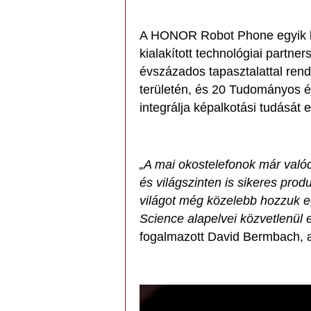
A HONOR Robot Phone egyik ki
kialakított technológiai partne
évszázados tapasztalattal rend
területén, és 20 Tudományos és
integrálja képalkotási tudását
„A mai okostelefonok már valód
és világszinten is sikeres prod
világot még közelebb hozzuk 
Science alapelvei közvetlenül
fogalmazott David Bermbach, 