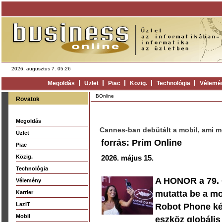
2026. augusztus 7. 05:26
Megoldás
Üzlet
Piac
Közig.
Technológia
Vélemé
BOnline
Rovatok
Megoldás
Cannes-ban debütált a mobil, ami me
Üzlet
forrás: Prím Online
Piac
Közig.
2026. május 15.
Technológia
A HONOR a 79. C
Vélemény
mutatta be a mo
Karrier
LazIT
Robot Phone kés
Mobil
eszköz globális