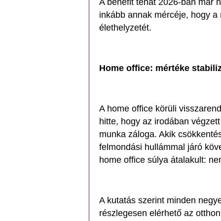
A benefit tehát 2026-ban már n
inkább annak mércéje, hogy a 
élethelyzetét.
Home office: mértéke stabil
A home office körüli visszaren
hitte, hogy az irodában végzet
munka záloga. Akik csökkentés
felmondási hullámmal járó köv
home office súlya átalakult: n
A kutatás szerint minden negy
részlegesen elérhető az ottho