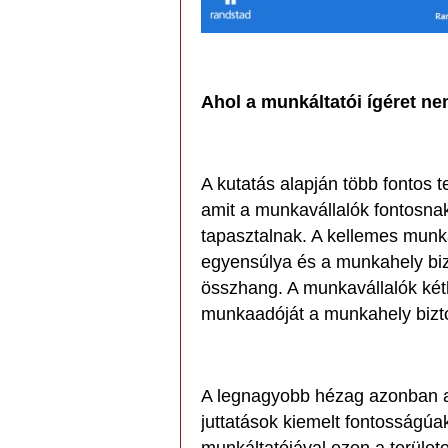
Ahol a munkáltatói ígéret nem
A kutatás alapján több fontos t
amit a munkavállalók fontosnak
tapasztalnak. A kellemes munk
egyensúlya és a munkahely bi
összhang. A munkavállalók kéth
munkaadóját a munkahely bizt
A legnagyobb hézag azonban a m
juttatások kiemelt fontosságúa