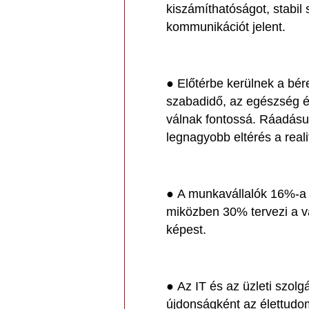
kiszámíthatóságot, stabil 
kommunikációt jelent.
● Előtérbe kerülnek a bére
szabadidő, az egészség és 
válnak fontossá. Ráadásul
legnagyobb eltérés a reali
● A munkavállalók 16%-a v
miközben 30% tervezi a vá
képest.
● Az IT és az üzleti szolg
újdonságként az élettudom