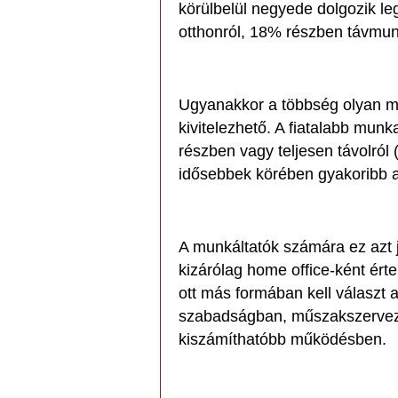
körülbelül negyede dolgozik le
otthonról, 18% részben távmu
Ugyanakkor a többség olyan m
kivitelezhető. A fiatalabb mu
részben vagy teljesen távolró
idősebbek körében gyakoribb 
A munkáltatók számára ez azt 
kizárólag home office-ként ér
ott más formában kell választ 
szabadságban, műszakszervez
kiszámíthatóbb működésben.