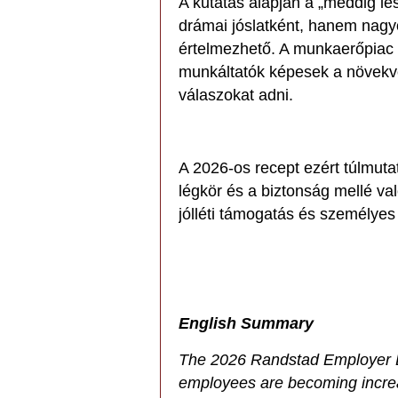
A kutatás alapján a „meddig l
drámai jóslatként, hanem nagy
értelmezhető. A munkaerőpiac
munkáltatók képesek a növekvő 
válaszokat adni.
A 2026-os recept ezért túlmuta
légkör és a biztonság mellé va
jólléti támogatás és személyes 
English Summary
The 2026 Randstad Employer B
employees are becoming incre