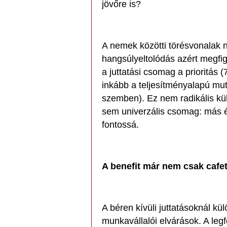
jövőre is?
A nemek közötti törésvonalak
hangsúlyeltolódás azért megfig
a juttatási csomag a prioritás 
inkább a teljesítményalapú mut
szemben). Ez nem radikális kül
sem univerzális csomag: más 
fontossá.
A benefit már nem csak cafet
A béren kívüli juttatásoknál kü
munkavállalói elvárások. A le