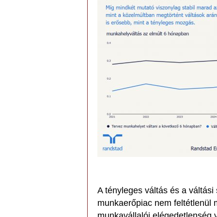
A tényleges váltás és a váltási
munkaerőpiac nem feltétlenül 
munkavállalói elégedetlenség v