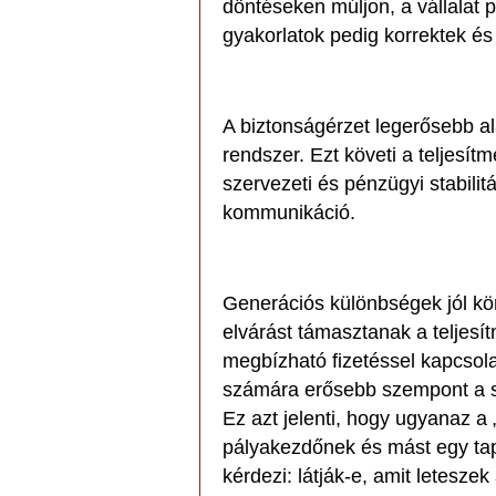
döntéseken múljon, a vállalat p
gyakorlatok pedig korrektek é
A biztonságérzet legerősebb al
rendszer. Ezt követi a teljesít
szervezeti és pénzügyi stabilit
kommunikáció.
Generációs különbségek jól kö
elvárást támasztanak a teljesí
megbízható fizetéssel kapcsol
számára erősebb szempont a sz
Ez azt jelenti, hogy ugyanaz a 
pályakezdőnek és mást egy tap
kérdezi: látják-e, amit letesze