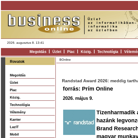
2026. augusztus 8. 13:41
Megoldás
Üzlet
Piac
Közig.
Technológia
Vélemé
BOnline
Rovatok
Megoldás
Randstad Award 2026: meddig tarth
Üzlet
forrás: Prím Online
Piac
Közig.
2026. május 9.
Technológia
Tizenharmadik 
Vélemény
hazánk legvonz
Karrier
LazIT
Brand Research 
Mobil
magyar munkavál