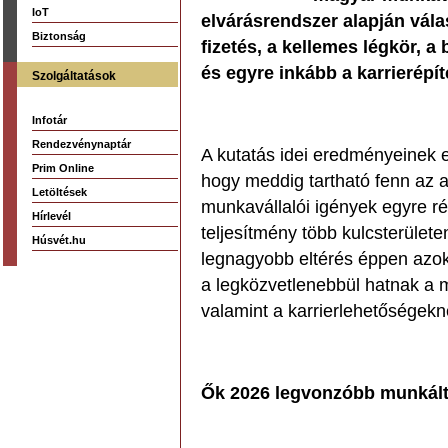
IoT
elvárásrendszer alapján vál
Biztonság
fizetés, a kellemes légkör, 
és egyre inkább a karrierépí
Szolgáltatások
Infotár
Rendezvénynaptár
A kutatás idei eredményeinek 
Prim Online
hogy meddig tartható fenn az 
Letöltések
munkavállalói igények egyre r
Hírlevél
teljesítmény több kulcsterülete
Húsvét.hu
legnagyobb eltérés éppen azokn
a legközvetlenebbül hatnak a me
valamint a karrierlehetőségekn
Ők 2026 legvonzóbb munkált