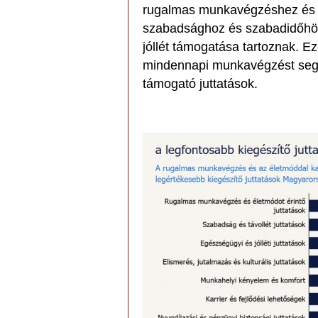
rugalmas munkavégzéshez és é
szabadsághoz és szabadidőhöz 
jóllét támogatása tartoznak. E
mindennapi munkavégzést segítő
támogató juttatások.