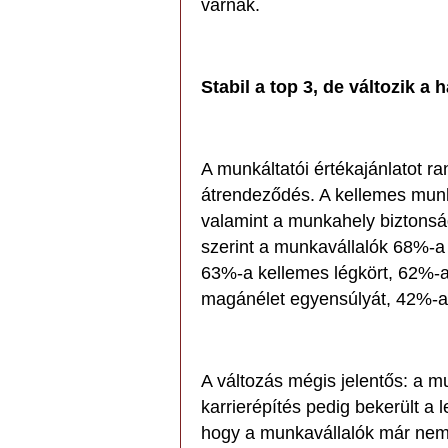
várnak.
Stabil a top 3, de változik a
A munkáltatói értékajánlatot r
átrendeződés. A kellemes munka
valamint a munkahely biztonsá
szerint a munkavállalók 68%-a t
63%-a kellemes légkört, 62%-
magánélet egyensúlyát, 42%-a 
A változás mégis jelentős: a m
karrierépítés pedig bekerült a 
hogy a munkavállalók már nemcs