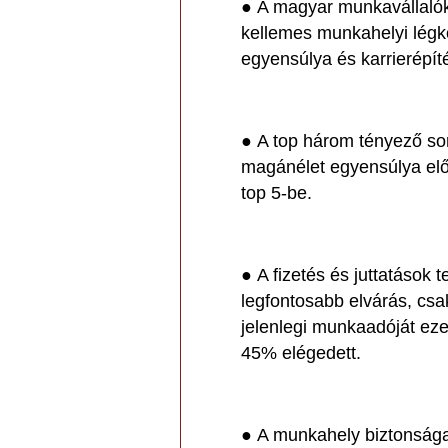
● A magyar munkavállalók 
kellemes munkahelyi lég
egyensúlya és karrierépít
● A top három tényező sor
magánélet egyensúlya előr
top 5-be.
● A fizetés és juttatások 
legfontosabb elvárás, csa
jelenlegi munkaadóját eze
45% elégedett.
● A munkahely biztonsága