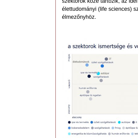
szektorok közé tartozik, az ide
élettudományi (life sciences) s
élmezőnyhöz.