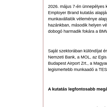
2026. május 7-én ünnepélyes ke
Employer Brand kutatás alapjá
munkavállalók véleménye alap
hazánkban, második helyen vég
dobogó harmadik fokára a BMW
Saját szektorában különdíjat é
Nemzeti Bank, a MOL, az Egis, 
Budapest Airport Zrt., a Magya
legismertebb munkaadó a TES
A kutatás legfontosabb megá