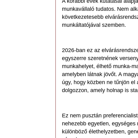
A korábbi évek kutatásai alapj
munkavállaló tudatos. Nem al
következetesebb elvárásrendszer
munkáltatójával szemben.
2026-ban ez az elvárásrendsze
egyszerre szeretnének versenyk
munkahelyet, élhető munka-mag
amelyben látnak jövőt. A magya
úgy, hogy közben ne tűnjön el 
dolgozzon, amely holnap is st
Ez nem pusztán preferencialist
nehezebb egyetlen, egységes mu
különböző élethelyzetben, ge