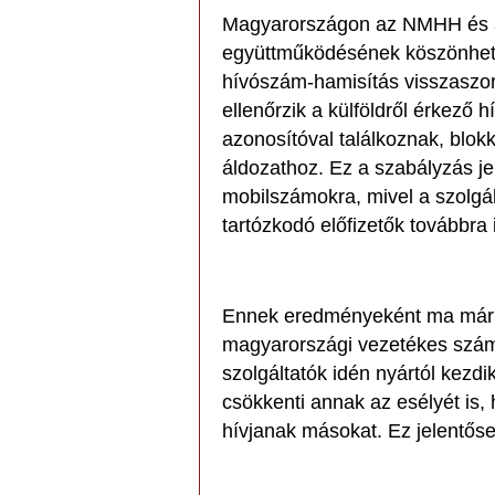
Magyarországon az NMHH és a 
együttműködésének köszönhető
hívószám-hamisítás visszaszor
ellenőrzik a külföldről érkező
azonosítóval találkoznak, blokk
áldozathoz. Ez a szabályzás j
mobilszámokra, mivel a szolgált
tartózkodó előfizetők továbbra
Ennek eredményeként ma már s
magyarországi vezetékes szám
szolgáltatók idén nyártól kezd
csökkenti annak az esélyét is,
hívjanak másokat. Ez jelentőse