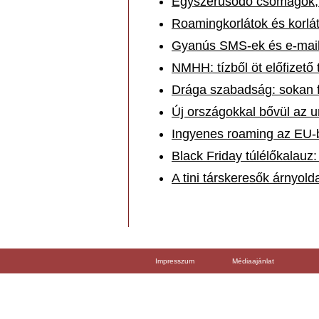
Egyszerűsödő csomagok, c
Roamingkorlátok és korlá
Gyanús SMS-ek és e-maile
NMHH: tízből öt előfizető
Drága szabadság: sokan fe
Új országokkal bővül az u
Ingyenes roaming az EU-b
Black Friday túlélőkalauz
A tini társkeresők árnyold
Impresszum
Médiaajánlat