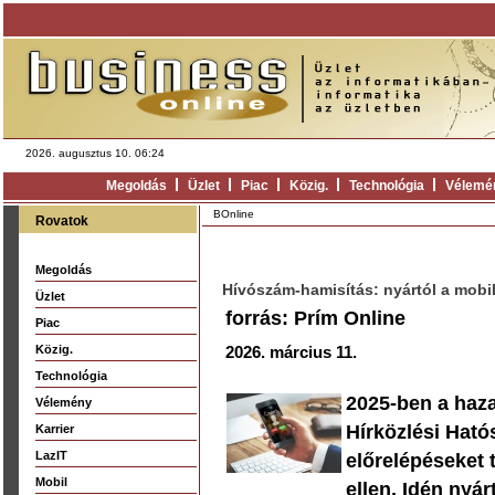
2026. augusztus 10. 06:24
Megoldás
Üzlet
Piac
Közig.
Technológia
Vélemé
BOnline
Rovatok
Megoldás
Hívószám‑hamisítás: nyártól a mobi
Üzlet
forrás: Prím Online
Piac
Közig.
2026. március 11.
Technológia
2025-ben a haza
Vélemény
Hírközlési Hat
Karrier
LazIT
előrelépéseket 
Mobil
ellen. Idén nyá