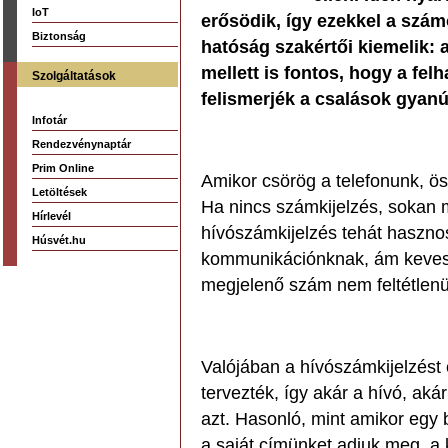
IoT
erősödik, így ezekkel a szám
Biztonság
hatóság szakértői kiemelik: 
mellett is fontos, hogy a fel
Szolgáltatások
felismerjék a csalások gyanús
Infotár
Rendezvénynaptár
Prim Online
Amikor csörög a telefonunk, ös
Letöltések
Ha nincs számkijelzés, sokan m
Hírlevél
hívószámkijelzés tehát haszno
Húsvét.hu
kommunikációnknak, ám keves
megjelenő szám nem feltétlenül
Valójában a hívószámkijelzést 
tervezték, így akár a hívó, aká
azt. Hasonló, mint amikor egy 
a saját címünket adjuk meg, a