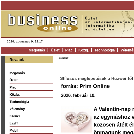
2026. augusztus 9. 12:17
Megoldás
Üzlet
Piac
Közig.
Technológia
Vélemé
BOnline
Rovatok
Megoldás
Stílusos meglepetések a Huawei-től
Üzlet
forrás: Prím Online
Piac
Közig.
2026. február 10.
Technológia
A Valentin-nap 
Vélemény
az egymáshoz v
Karrier
LazIT
közösen átélt é
Mobil
önmagunk megaj