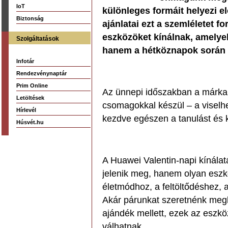
IoT
különleges formáit helyezi el
Biztonság
ajánlatai ezt a szemléletet fo
eszközöket kínálnak, amely
Szolgáltatások
hanem a hétköznapok során i
Infotár
Rendezvénynaptár
Prim Online
Az ünnepi időszakban a márka
Letöltések
csomagokkal készül – a viselhe
Hírlevél
kezdve egészen a tanulást és 
Húsvét.hu
A Huawei Valentin-napi kínála
jelenik meg, hanem olyan eszk
életmódhoz, a feltöltődéshez,
Akár párunkat szeretnénk megle
ajándék mellett, ezek az esz
válhatnak.