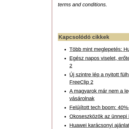
terms and conditions.
Kapcsolódó cikkek
Több mint meglepetés: Hu
Egész napos viselet, erő
2
Új szintre lép a nyitott f
FreeClip 2
A magyarok már nem a leg
vásárolnak
Felújított tech boom: 40%
Okoseszközök az ünnepi 
Huawei karácsonyi ajánlat