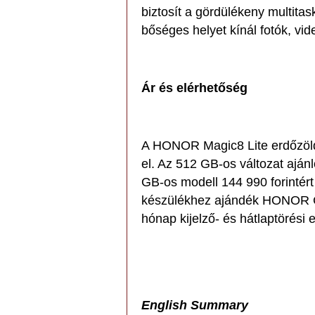
biztosít a gördülékeny multitas
bőséges helyet kínál fotók, v
Ár és elérhetőség
A HONOR Magic8 Lite erdőzöld
el. Az 512 GB-os változat ajánl
GB-os modell 144 990 forintér
készülékhez ajándék HONOR Ch
hónap kijelző- és hátlaptörési e
English Summary