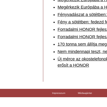
Megérkezik Európába a 
Fényvadászat a sötétben:
Fény a sötétben: fedezd fe
Forradalmi HONOR fejleszté
Forradalmi HONOR fejleszté
170 tonna sem állítja me
Nem mindennapi teszt, n
Új mérce az okostelefonok
erősít a HONOR
Impresszum
Médiaajánlat