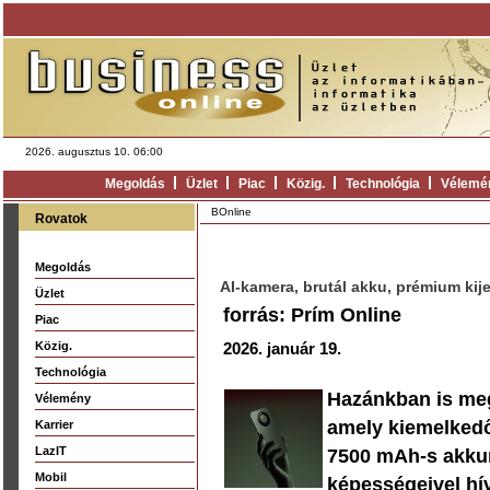
2026. augusztus 10. 06:00
Megoldás
Üzlet
Piac
Közig.
Technológia
Vélemé
BOnline
Rovatok
Megoldás
AI-kamera, brutál akku, prémium kije
Üzlet
forrás: Prím Online
Piac
Közig.
2026. január 19.
Technológia
Hazánkban is meg
Vélemény
amely kiemelkedő
Karrier
LazIT
7500 mAh-s akkum
Mobil
képességeivel hív