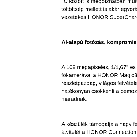
°C között is megbízhatóan mű
töltöttség mellett is akár egyó
vezetékes HONOR SuperCharge
AI-alapú fotózás, kompromi
A 108 megapixeles, 1/1,67”-es 
főkamerával a HONOR Magic8 L
részletgazdag, világos felvétel
hatékonyan csökkenti a bemozd
maradnak.
A készülék támogatja a nagy f
átvitelét a HONOR Connection 