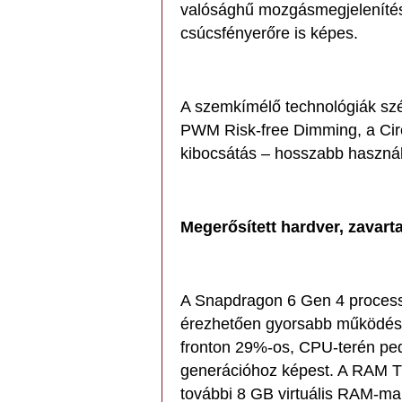
valósághű mozgásmegjelenítésr
csúcsfényerőre is képes.
A szemkímélő technológiák szé
PWM Risk-free Dimming, a Circ
kibocsátás – hosszabb használ
Megerősített hardver, zavart
A Snapdragon 6 Gen 4 process
érezhetően gyorsabb működést 
fronton 29%-os, CPU-terén pe
generációhoz képest. A RAM Tu
további 8 GB virtuális RAM-mal