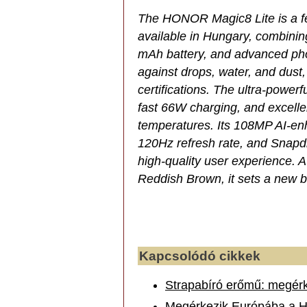
The HONOR Magic8 Lite is a f
available in Hungary, combinin
mAh battery, and advanced photo
against drops, water, and dust,
certifications. The ultra-powerf
fast 66W charging, and excell
temperatures. Its 108MP AI-en
120Hz refresh rate, and Snapd
high-quality user experience. A
Reddish Brown, it sets a new 
Kapcsolódó cikkek
Strapabíró erőmű: megér
Megérkezik Európába a 