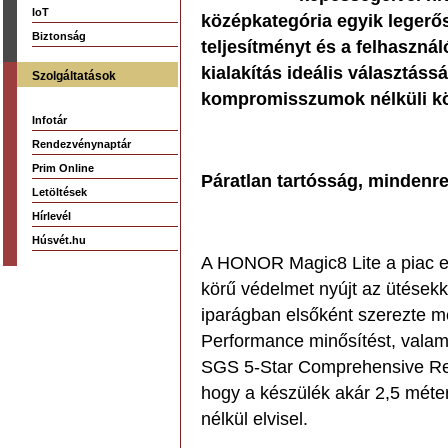
IoT
középkategória egyik legerős
Biztonság
teljesítményt és a felhasznál
kialakítás ideális választáss
Szolgáltatások
kompromisszumok nélküli kö
Infotár
Rendezvénynaptár
Prim Online
Páratlan tartósság, mindenr
Letöltések
Hírlevél
Húsvét.hu
A HONOR Magic8 Lite a piac egy
körű védelmet nyújt az ütésekk
iparágban elsőként szerezte 
Performance minősítést, valam
SGS 5-Star Comprehensive Reliab
hogy a készülék akár 2,5 méter
nélkül elvisel.