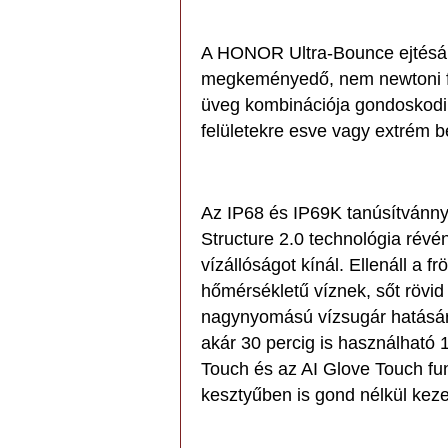
A HONOR Ultra-Bounce ejtésáll
megkeményedő, nem newtoni fol
üveg kombinációja gondoskodik
felületekre esve vagy extrém 
Az IP68 és IP69K tanúsítvánny
Structure 2.0 technológia révé
vízállóságot kínál. Ellenáll a
hőmérsékletű víznek, sőt rövid 
nagynyomású vízsugár hatásár
akár 30 percig is használható 
Touch és az AI Glove Touch f
kesztyűben is gond nélkül keze