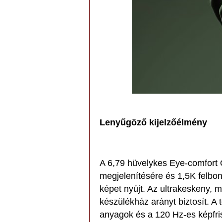
Lenyűgöző kijelzőélmény
A 6,79 hüvelykes Eye-comfort O
megjelenítésére és 1,5K felbon
képet nyújt. Az ultrakeskeny,
készülékház arányt biztosít. A 
anyagok és a 120 Hz-es képfri