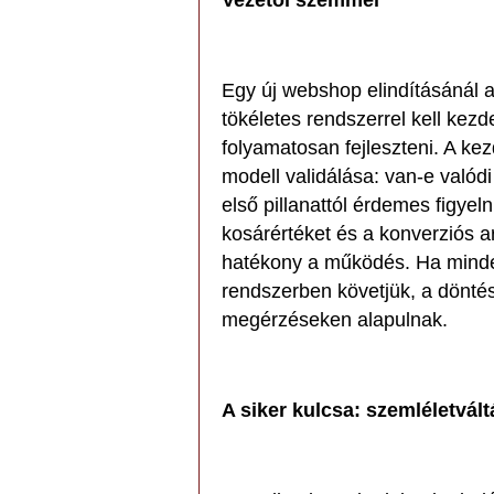
Vezetői szemmel
Egy új webshop elindításánál 
tökéletes rendszerrel kell kezd
folyamatosan fejleszteni. A kez
modell validálása: van-e valódi 
első pillanattól érdemes figye
kosárértéket és a konverziós a
hatékony a működés. Ha mindezt
rendszerben követjük, a dönté
megérzéseken alapulnak.
A siker kulcsa: szemléletvált