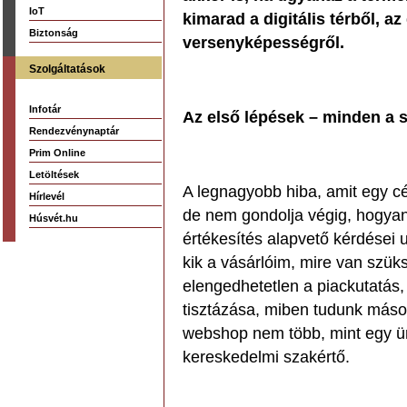
IoT
kimarad a digitális térből, a
Biztonság
versenyképességről.
Szolgáltatások
Infotár
Az első lépések – minden a s
Rendezvénynaptár
Prim Online
Letöltések
A legnagyobb hiba, amit egy c
Hírlevél
de nem gondolja végig, hogyan 
Húsvét.hu
értékesítés alapvető kérdései 
kik a vásárlóim, mire van szü
elengedhetetlen a piackutatás,
tisztázása, miben tudunk mások
webshop nem több, mint egy ür
kereskedelmi szakértő.