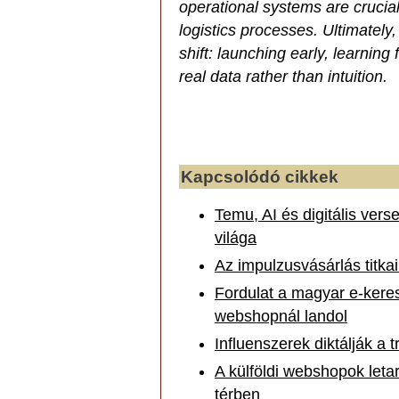
operational systems are crucia
logistics processes. Ultimatel
shift: launching early, learnin
real data rather than intuition.
Kapcsolódó cikkek
Temu, AI és digitális vers
világa
Az impulzusvásárlás titk
Fordulat a magyar e-kere
webshopnál landol
Influenszerek diktálják a 
A külföldi webshopok letar
térben