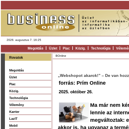
2026. augusztus 7. 16:25
Megoldás
Üzlet
Piac
Közig.
Technológia
Vélemé
BOnline
Rovatok
Megoldás
„Webshopot akarok!” – De van hozzá
Üzlet
forrás: Prím Online
Piac
Közig.
2025. október 26.
Technológia
Ma már nem kérd
Vélemény
lennie az inter
Karrier
LazIT
megváltoztak: e
Mobil
akkor is, ha ugyanaz a termék