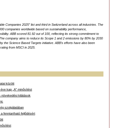
e Companies 2025” list and third in Switzerland across all industries. The
,000 companies worldwide based on sustainability performance,
bility. ABB scored 81.92 out of 100, reflecting its strong commitment to
egy. The company aims to reduce its Scope 1 and 2 emissions by 80% by 2030
by the Science Based Targets initiative. ABB’s efforts have also been
rating from MSCI in 2025.
atai között
 éve kap „A” minősítést
 növekedési kilátások
ric
ég szolgálatában
 fenntartható fejlődésért
ött
nősítést