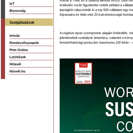
A listát a TIME és a Statista állította össze, több m
IoT
értékelés során figyelembe vették például a vállala
iparágból választották ki a top 500 vállalatot eg
Biztonság
folyamatra és több mint 20 kulcsfontosságú fenntar
Szolgáltatások
A cégeket olyan szempontok alapján értékelték, mint
Infotár
jelentéstételi szabályok betartása, valamint a körny
fenntarthatósági pontszám maximuma 100 lehet – a
Rendezvénynaptár
Prim Online
Letöltések
Hírlevél
Húsvét.hu