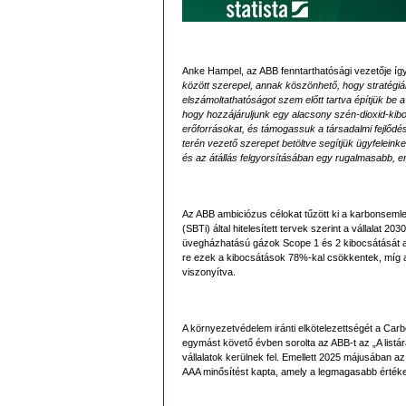
Anke Hampel, az ABB fenntarthatósági vezetője így
között szerepel, annak köszönhető, hogy stratégiá
elszámoltathatóságot szem előtt tartva építjük be 
hogy hozzájáruljunk egy alacsony szén-dioxid-kib
erőforrásokat, és támogassuk a társadalmi fejlődést
terén vezető szerepet betöltve segítjük ügyfelei
és az átállás felgyorsításában egy rugalmasabb, 
Az ABB ambiciózus célokat tűzött ki a karbonsem
(SBTi) által hitelesített tervek szerint a vállalat
üvegházhatású gázok Scope 1 és 2 kibocsátását a 2
re ezek a kibocsátások 78%-kal csökkentek, míg
viszonyítva.
A környezetvédelem iránti elkötelezettségét a Car
egymást követő évben sorolta az ABB-t az „A listá
vállalatok kerülnek fel. Emellett 2025 májusában 
AAA minősítést kapta, amely a legmagasabb értéke