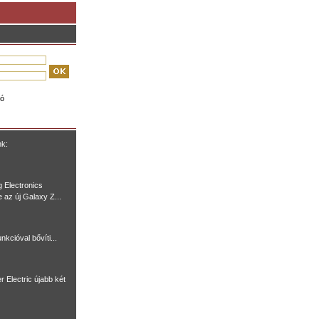
ió
nk:
 Electronics
e az új Galaxy Z...
nkcióval bővíti...
r Electric újabb két