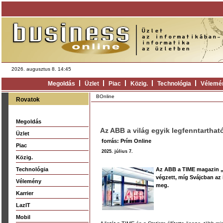
2026. augusztus 8. 14:45
Megoldás
Üzlet
Piac
Közig.
Technológia
Vélemé
BOnline
Rovatok
Megoldás
Az ABB a világ egyik legfenntartható
Üzlet
forrás: Prím Online
Piac
2025. július 7.
Közig.
Technológia
Az ABB a TIME magazin „A
végzett, míg Svájcban az 
Vélemény
meg.
Karrier
LazIT
Mobil