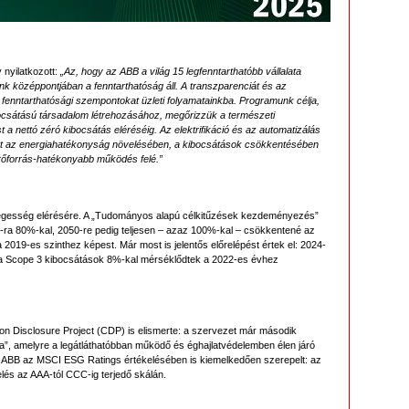
 nyilatkozott:
„Az, hogy az ABB a világ 15 legfenntarthatóbb vállalata
nk középpontjában a fenntarthatóság áll. A transzparenciát és az
a fenntarthatósági szempontokat üzleti folyamatainkba. Programunk célja,
ocsátású társadalom létrehozásához, megőrizzük a természeti
 a nettó zéró kibocsátás eléréséig. Az elektrifikáció és az automatizálás
nket az energiahatékonyság növelésében, a kibocsátások csökkentésében
erőforrás-hatékonyabb működés felé.”
legesség elérésére. A „Tudományos alapú célkitűzések kezdeményezés”
 2030-ra 80%-kal, 2050-re pedig teljesen – azaz 100%-kal – csökkentené az
019-es szinthez képest. Már most is jelentős előrelépést értek el: 2024-
 a Scope 3 kibocsátások 8%-kal mérséklődtek a 2022-es évhez
bon Disclosure Project (CDP) is elismerte: a szervezet már második
ra”, amelyre a legátláthatóbban működő és éghajlatvédelemben élen járó
az ABB az MSCI ESG Ratings értékelésében is kiemelkedően szerepelt: az
lés az AAA-tól CCC-ig terjedő skálán.