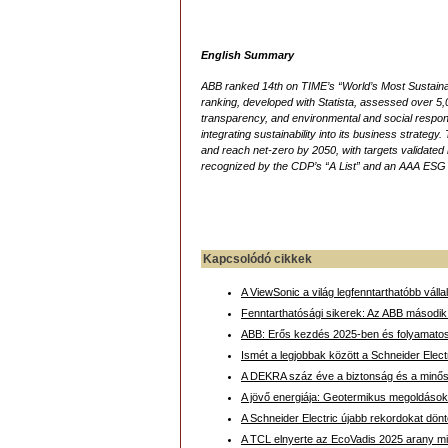
English Summary
ABB ranked 14th on TIME’s “World’s Most Sustainabl
ranking, developed with Statista, assessed over 5
transparency, and environmental and social responsi
integrating sustainability into its business strat
and reach net-zero by 2050, with targets validated 
recognized by the CDP’s “A List” and an AAA ESG 
Kapcsolódó cikkek
A ViewSonic a világ legfenntarthatóbb vállal
Fenntarthatósági sikerek: Az ABB második
ABB: Erős kezdés 2025-ben és folyamatos
Ismét a legjobbak között a Schneider Elect
A DEKRA száz éve a biztonság és a minős
A jövő energiája: Geotermikus megoldások a
A Schneider Electric újabb rekordokat dönt
A TCL elnyerte az EcoVadis 2025 arany mi