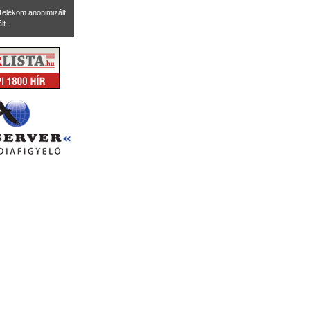
Telekom anonimizált
t...