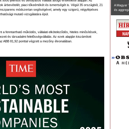
int 5000 jelentős és befolyásos vállalat átfogó értékelése alapján. Az
tok árbevételét, piaci tőkeértékét és ismertségét is. Végül 35 országból, 21
A Magyar 
y transzparens módszertan segítségével, amely egy szigorú, négylépéses
és aggregál
thatósági mutató vizsgálatára épül.
 a fenntartható működés, vállalati elköteleződés, hiteles minősítések,
ezeti és társadalmi felelősségvállalás. Az ezek alapján kiszámított
z ABB 81,92 ponttal végzett a mezőny élvonalában.