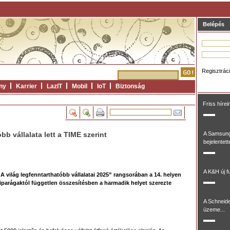
Belépés
Regisztrác
ny
Karrier
LazIT
Mobil
IoT
Biztonság
Friss hírei
bb vállalata lett a TIME szerint
A Samsung
bejelentett
A K&H új fu
 világ legfenntarthatóbb vállalatai 2025” rangsorában a 14. helyen
iparágaktól független összesítésben a harmadik helyet szerezte
A Schneide
üzeme...