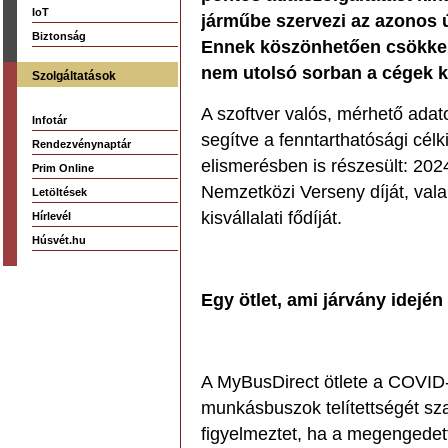
IoT
járműbe szervezi az azonos 
Biztonság
Ennek köszönhetően csökken
nem utolsó sorban a cégek kö
Szolgáltatások
A szoftver valós, mérhető adat
Infotár
segítve a fenntarthatósági célk
Rendezvénynaptár
elismerésben is részesült: 202
Prim Online
Nemzetközi Verseny díját, val
Letöltések
kisvállalati fődíját.
Hírlevél
Húsvét.hu
Egy ötlet, ami járvány idején 
A MyBusDirect ötlete a COVID-
munkásbuszok telítettségét szab
figyelmeztet, ha a megengedett