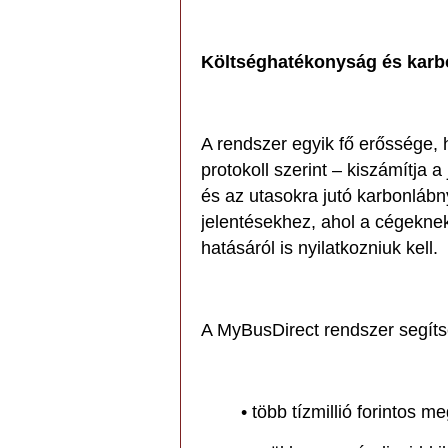
Költséghatékonyság és karb
A rendszer egyik fő erőssége,
protokoll szerint – kiszámítja 
és az utasokra jutó karbonláb
jelentésekhez, ahol a cégekne
hatásáról is nyilatkozniuk kell.
A MyBusDirect rendszer segíts
• több tízmillió forintos m