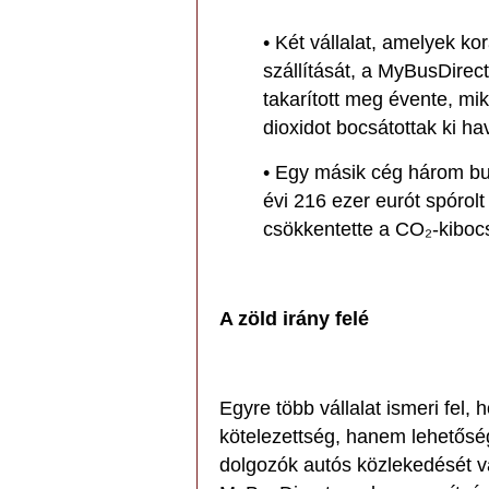
• Két vállalat, amelyek k
szállítását, a MyBusDirect
takarított meg évente, m
dioxidot bocsátottak ki ha
• Egy másik cég három bus
évi 216 ezer eurót spórol
csökkentette a CO₂-kiboc
A zöld irány felé
Egyre több vállalat ismeri fel
kötelezettség, hanem lehetősé
dolgozók autós közlekedését vál