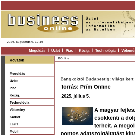
2026. augusztus 9. 12:46
Megoldás
Üzlet
Piac
Közig.
Technológia
Vélemé
BOnline
Rovatok
Megoldás
Bangkoktól Budapestig: világsikert
Üzlet
forrás: Prím Online
Piac
Közig.
2025. július 5.
Technológia
A magyar fejle
Vélemény
csökkenti a dolg
Karrier
LazIT
terheit. A mego
Mobil
pontos adatszolgáltatást kín