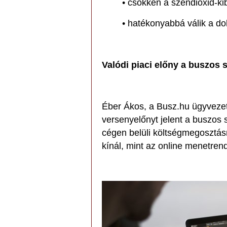
• csökken a széndioxid-ki
• hatékonyabbá válik a do
Valódi piaci előny a buszos 
Éber Ákos, a Busz.hu ügyvezet
versenyelőnyt jelent a buszos
cégen belüli költségmegosztásr
kínál, mint az online menetrend