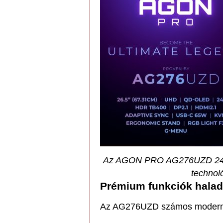
Az AGON PRO AG276UZD 240 
technol
Prémium funkciók halad
Az AG276UZD számos modern cs