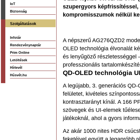
IoT
szupergyors képfrissítéssel, 
Biztonság
kompromisszumok nélkül kere
Szolgáltatások
Infotár
A népszerű AG276QZD2 modell
Rendezvénynaptár
OLED technológia élvonalát kép
Prim Online
és lenyűgöző részletességgel 
Letöltések
professzionális tartalomkészíté
Hírlevél
QD-OLED technológia U
Húsvét.hu
A legújabb, 3. generációs QD
felületet, kivételes színpontos
kontrasztarányt kínál. A 166 
szövegek és UI-elemek tűélese
játékoknál, ahol a gyors inform
Az akár 1000 nites HDR csúcs
feketéivel együtt a legapróbb 