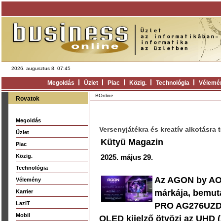
2026. augusztus 8. 07:45
Megoldás
Üzlet
Piac
Közig.
Technológia
Vélemé
BOnline
Rovatok
Megoldás
Versenyjátékra és kreatív alkotásr
Üzlet
Kütyü Magazin
Piac
Közig.
2025. május 29.
Technológia
Az AGON by AOC
Vélemény
márkája, bemut
Karrier
LazIT
PRO AG276UZD-t
Mobil
OLED kijelző ötvözi az UHD (