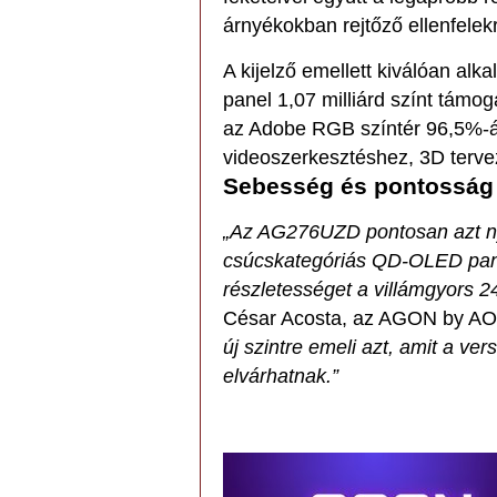
árnyékokban rejtőző ellenfele
A kijelző emellett kiválóan alk
panel 1,07 milliárd színt támog
az Adobe RGB színtér 96,5%-át
videoszerkesztéshez, 3D terv
Sebesség és pontosság
„Az AG276UZD pontosan azt nyú
csúcskategóriás QD-OLED pane
részletességet a villámgyors 2
César Acosta, az AGON by A
új szintre emeli azt, amit a ve
elvárhatnak.”