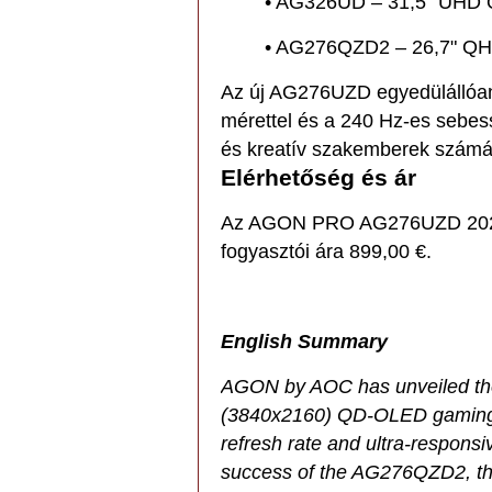
• AG326UD – 31,5" UHD
• AG276QZD2 – 26,7" Q
Az új AG276UZD egyedülállóan
mérettel és a 240 Hz-es sebes
és kreatív szakemberek számá
Elérhetőség és ár
Az AGON PRO AG276UZD 2025 j
fogyasztói ára 899,00 €.
English Summary
AGON by AOC has unveiled t
(3840x2160) QD-OLED gaming m
refresh rate and ultra-respons
success of the AG276QZD2, th