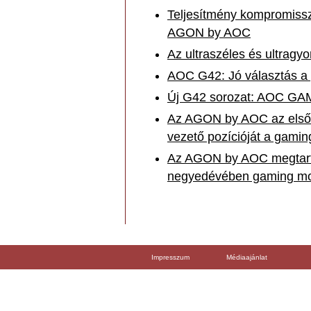
Teljesítmény kompromisszu
AGON by AOC
Az ultraszéles és ultragyo
AOC G42: Jó választás a
Új G42 sorozat: AOC GAMI
Az AGON by AOC az első 
vezető pozícióját a gamin
Az AGON by AOC megtartot
negyedévében gaming mon
Impresszum
Médiaajánlat