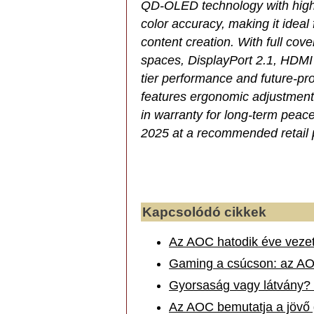
QD-OLED technology with high b
color accuracy, making it ideal
content creation. With full c
spaces, DisplayPort 2.1, HDMI 
tier performance and future-pr
features ergonomic adjustment
in warranty for long-term peace 
2025 at a recommended retail p
Kapcsolódó cikkek
Az AOC hatodik éve vezeti
Gaming a csúcson: az AOC
Gyorsaság vagy látvány? 
Az AOC bemutatja a jövő