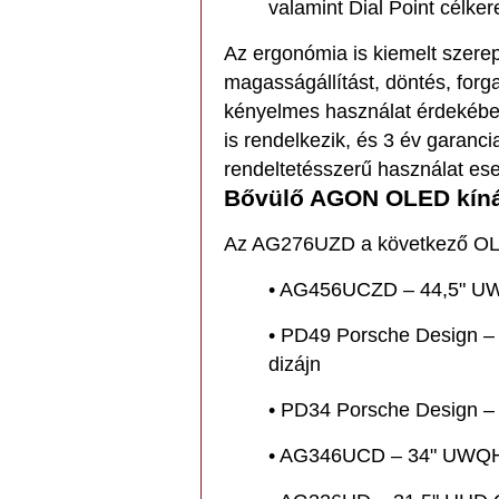
valamint Dial Point célker
Az ergonómia is kiemelt szere
magasságállítást, döntés, forga
kényelmes használat érdekébe
is rendelkezik, és 3 év garanc
rendeltetésszerű használat ese
Bővülő AGON OLED kíná
Az AG276UZD a következő OLE
• AG456UCZD – 44,5" UW
• PD49 Porsche Design –
dizájn
• PD34 Porsche Design 
• AG346UCD – 34" UWQHD