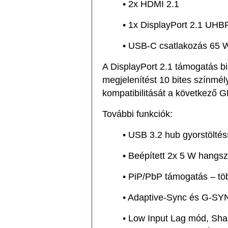
• 2x HDMI 2.1
• 1x DisplayPort 2.1 UHB
• USB-C csatlakozás 65 W
A DisplayPort 2.1 támogatás bi
megjelenítést 10 bites színmél
kompatibilitását a következő 
További funkciók:
• USB 3.2 hub gyorstöltés
• Beépített 2x 5 W hangs
• PiP/PbP támogatás – tö
• Adaptive-Sync és G-SYN
• Low Input Lag mód, Sha